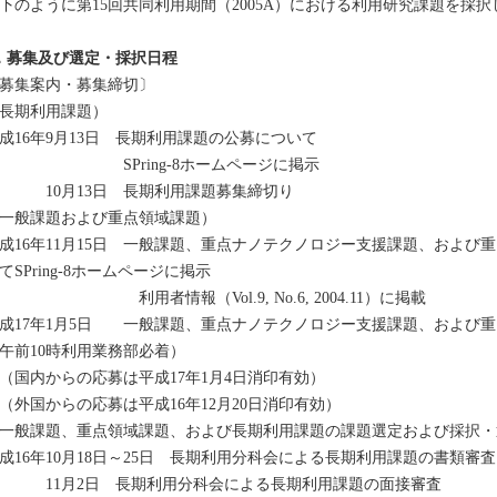
下のように第15回共同利用期間（2005A）における利用研究課題を採択
．募集及び選定・採択日程
募集案内・募集締切〕
長期利用課題）
成16年9月13日 長期利用課題の公募について
SPring-8ホームページに掲示
10月13日 長期利用課題募集締切り
一般課題および重点領域課題）
成16年11月15日 一般課題、重点ナノテクノロジー支援課題、および
てSPring-8ホームページに掲示
用者情報（Vol.9, No.6, 2004.11）に掲載
成17年1月5日 一般課題、重点ナノテクノロジー支援課題、および
午前10時利用業務部必着）
国内からの応募は平成17年1月4日消印有効）
外国からの応募は平成16年12月20日消印有効）
一般課題、重点領域課題、および長期利用課題の課題選定および採択・
成16年10月18日～25日 長期利用分科会による長期利用課題の書類審査
11月2日 長期利用分科会による長期利用課題の面接審査