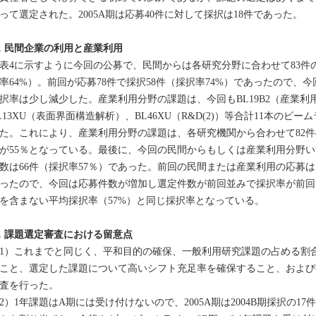
って選定された。2005A期は応募40件に対して採択は18件であった。
．民間企業の利用と産業利用
4に示すように今回の公募で、民間からは各研究分野に合わせて83件の
率64%）。前回が応募78件で採択58件（採択率74%）であったので
択率は少し減少した。産業利用分野の課題は、今回もBL19B2（産業利用）
L13XU（表面界面構造解析）、BL46XU（R&D(2)）等合計11本の
た。これにより、産業利用分野の課題は、各研究機関から合わせて82件
が55％となっている。最後に、今回の民間からもしくは産業利用分野い
数は66件（採択率57％）であった。前回の民間または産業利用の応募は1
ったので、今回は応募件数が増加し選定件数が前回並みで採択率が前回よ
を含まない平均採択率（57%）と同じ採択率となっている。
．課題選定審査における留意点
1）これまでと同じく、平和目的の確保、一般利用研究課題の占める割合
こと、選定した課題について高いシフト充足率を確保すること、および
査を行った。
2）1年課題はA期には受け付けないので、2005A期は2004B期採択の17