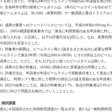
トを割り当てた。今後も4本のビームラインでB期のみ1年課題を受け付
3）生命科学分野の留保ビームタイムは、2本のビームラインを合わせて
保ビームタイムは、BL19B2（産業利用）で一般課題と重点トライアル
。
4）成果の審査へのフィードバックについては、平成16年秋のSPring-
従い、2005A期課題募集案内では「過去に利用実績のある申請者に対
に取り入れる」と記述し、以下の評価方法を試行した。なお、産業利用
今回試行を見送りとした。
）対象者の範囲は、ビームライン毎に1論文をまとめるのに必要な標準
ームラインで過去3年間（今回は2001A-2003B）にその2倍以上のビ
請者とした。ただし、立ち上げなどに使ったビームタイムは除いた。
）成果の公表の対象は、JASRIに登録された原著論文の件数とした。
）評価方法は、申請者が申請ビームラインで実験責任者として過去に実
減点し、利用シフト数に対して標準の2倍以上の論文登録がある申請者
）試行の結果としては、減点の対象者は1.7%、加点の対象者は2.6%
試行に向けて問題点を検討していくこととした。
．採択課題
5に今回採択された利用研究課題の一覧を示す。表5-1は一般利用研究課題