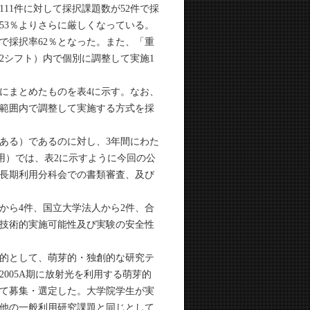
1件に対して採択課題数が52件で採
53％よりさらに厳しくなっている。
で採択率62％となった。また、「重
92シフト）内で個別に調整して実施1
にまとめたものを表4に示す。なお、
の範囲内で調整して実施する方式を採
ある）であるのに対し、3年間にわた
利用）では、表2に示すように今回の公
む長期利用分科会での書類審査、及び
から4件、国立大学法人から2件、合
と技術的実施可能性及び実験の安全性
的として、萌芽的・独創的な研究テ
005A期に放射光を利用する萌芽的
て募集・選定した。大学院学生が実
他の一般利用研究課題と同じとして