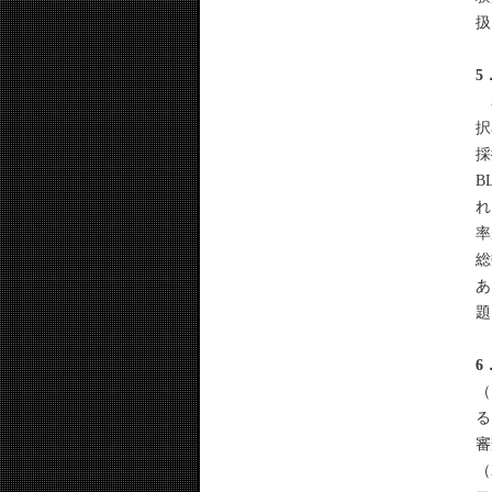
扱
5
表
択
採
B
れ
率
総
あ
題
6
（
る
審
（