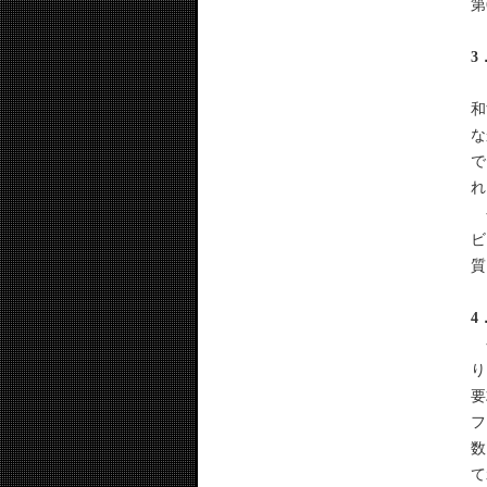
第
3
こ
和
な
で
れ
今
ビ
質
4
今
り
要
フ
数
て