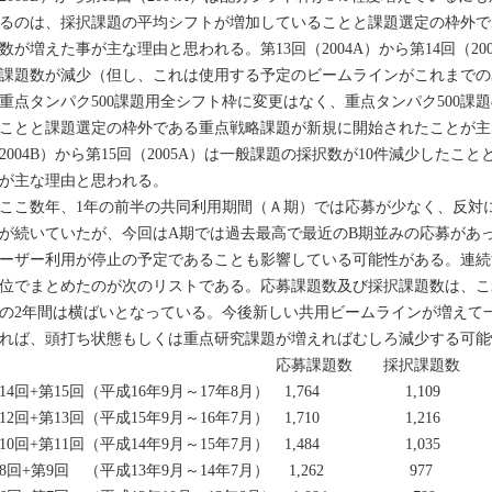
るのは、採択課題の平均シフトが増加していることと課題選定の枠外で
数が増えた事が主な理由と思われる。第13回（2004A）から第14回（20
課題数が減少（但し、これは使用する予定のビームラインがこれまでの
重点タンパク500課題用全シフト枠に変更はなく、重点タンパク500課
ことと課題選定の枠外である重点戦略課題が新規に開始されたことが主
2004B）から第15回（2005A）は一般課題の採択数が10件減少した
が主な理由と思われる。
こ数年、1年の前半の共同利用期間（Ａ期）では応募が少なく、反対
が続いていたが、今回はA期では過去最高で最近のB期並みの応募があっ
ーザー利用が停止の予定であることも影響している可能性がある。連続
位でまとめたのが次のリストである。応募課題数及び採択課題数は、こ
の2年間は横ばいとなっている。今後新しい共用ビームラインが増えて
れば、頭打ち状態もしくは重点研究課題が増えればむしろ減少する可能
応募課題数 採択課題数
14回+第15回（平成16年9月～17年8月） 1,764 1,109
12回+第13回（平成15年9月～16年7月） 1,710 1,216
10回+第11回（平成14年9月～15年7月） 1,484 1,035
8回+第9回 （平成13年9月～14年7月） 1,262 977