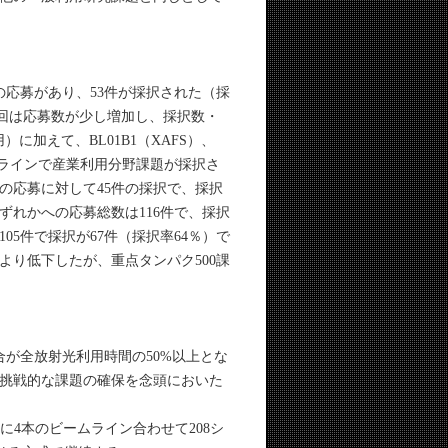
応募があり、53件が採択された（採
、今回は応募数が少し増加し、採択数・
に加えて、BL01B1（XAFS）、
ビームラインで産業利用分野課題が採択さ
の応募に対して45件の採択で、採択
ずれかへの応募総数は116件で、採択
05件で採択が67件（採択率64％）で
り低下したが、重点タンパク500課
が全放射光利用時間の50%以上とな
挑戦的な課題の確保を念頭においた
件に4本のビームライン合わせて208シ