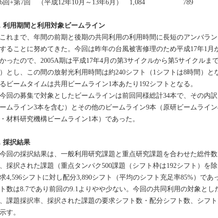
6回+第7回 （平成12年10月～13年6月） 1,084 789
．利用期間と利用対象ビームライン
れまで、年間の前期と後期の共同利用の利用時間に長短のアンバラン
することに努めてきた。今回は昨年の台風被害修理のため平成17年1月
かったので、2005A期は平成17年4月の第3サイクルから第5サイクルまで
）とし、この間の放射光利用時間は約240シフト（1シフトは8時間）
るビームタイムは共用ビームライン1本あたり192シフトとなる。
回の募集で対象としたビームラインは前回同様総計34本で、その内訳
ームライン3本を含む）とその他のビームライン9本（原研ビームライン
・材料研究機構ビームライン1本）であった。
．採択結果
回の採択結果は、一般利用研究課題と重点研究課題を合わせた総件数では
、採択された課題（重点タンパク500課題（シフト枠は192シフト）を
求4,596シフトに対し配分3,890シフト（平均のシフト充足率85%）
ト数は8.7であり前回の9.1よりやや少ない。今回の共同利用の対象と
、課題採択率、採択された課題の要求シフト数・配分シフト数、シフト
示す。