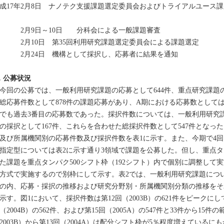
成17年2月8日 ナノテク支援課題選定委員会およびトライアルユース
2月9日～10日 分科会による一般課題審査
月10日 第35回利用研究課題選定委員会による課題選定
2月24日 機構として採択し、応募者に結果を通知
．公募状況
回の公募では、一般利用研究課題の応募として644件、重点研究課題の
総応募件数として878件の課題応募があり、A期における応募数として
でも過去3番目の応募数であった。採択件数については、一般利用研究課
の採択として167件、これらを合わせた総採択件数として547件となっ
及び所属機関別の応募件数及び採択件数を表1に示す。また、今期で4
指定型については表2に示す通り3領域で課題を公募した。但し、重点タ
た課題を重点タンパク500シフト枠（192シフト）内で個別に調整して
方式で実施するので別枠にして示す。表2では、一般利用研究課題につ
の内、応募・採択の推移および研究分野別・所属機関別分類の推移をそ
示す。図1において、採択件数は第12回（2003B）の621件をピークにして、
（2004B）の562件、および第15回（2005A）の547件と33件から1
2003B）から第13回（2004A）は配分シフト枠が5％程度増えている