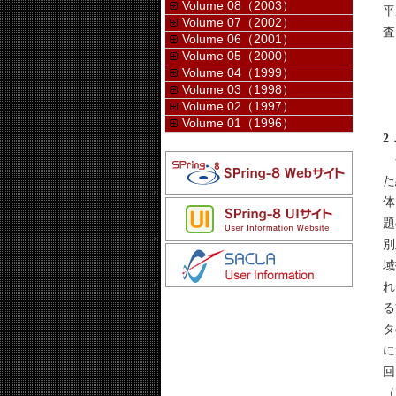
Volume 08（2003）
平
Volume 07（2002）
査
Volume 06（2001）
Volume 05（2000）
Volume 04（1999）
2
Volume 03（1998）
Volume 02（1997）
Volume 01（1996）
2
今
た
体
題
別
域
れ
る
タ
に
回
（