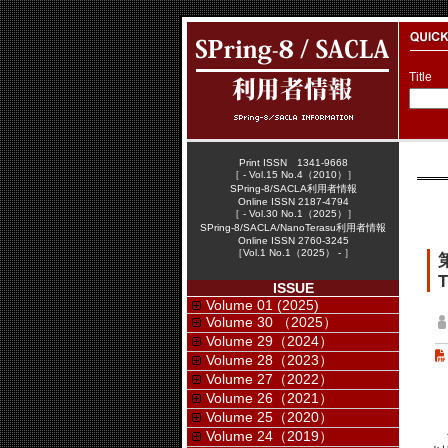
Title
Print ISSN 1341-9668
［ - Vol.15 No.4（2010）］
SPring-8/SACLA利用者情報
Online ISSN 2187-4794
［ - Vol.30 No.1（2025）］
SPring-8/SACLA/NanoTerasu利用者情報
Online ISSN 2760-3245
［Vol.1 No.1（2025） - ］
T
ISSUE
Volume 01 (2025)
Volume 30 （2025）
Volume 29（2024）
Volume 28（2023）
Volume 27（2022）
Volume 26（2021）
Volume 25（2020）
財
Volume 24（2019）