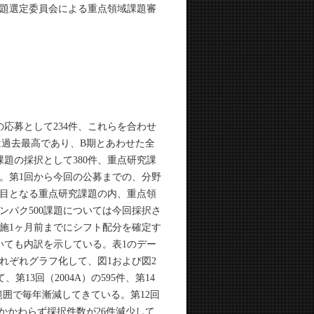
課題選定委員会による重点領域課題審
応募として234件、これらを合わせ
は過去最高であり、B期とあわせた全
題の採択として380件、重点研究課
た。第1回から今回の公募までの、分野
回目となる重点研究課題の内、重点領
ンパク500課題については今回採択さ
実施1ヶ月前までにシフト配分を確定す
いても内訳を示している。表1のデー
れぞれグラフ化して、図1および図2
第13回（2004A）の595件、第14
5件の範囲で毎年漸減してきている。第12回
にもかかわらず採択件数が26件減少して