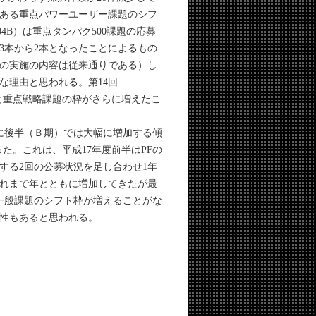
ある重点パワーユーザー課題のシフ
04B）は重点タンパク500課題の応募
3本から2本となったことによるもの
題の実施の内容は従来通りである）し
な理由と思われる。第14回
ことと重点戦略課題の枠がさらに増えたこ
に後半（Ｂ期）では大幅に増加する傾
た。これは、平成17年度前半はPFの
する2回の公募状況を足し合わせ1年
れまで年とともに増加してきたが最
一般課題のシフト枠が増えることがな
性もあると思われる。