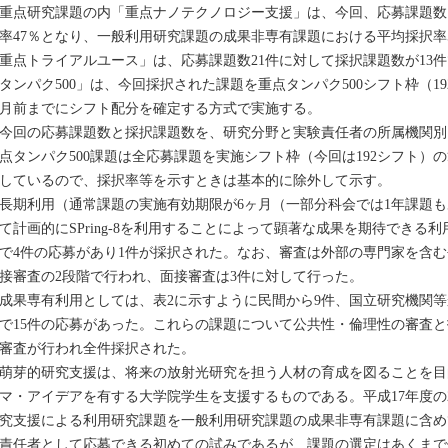
点研究課題の内「重点ナノテクノロジー支援」は、今回、応募課題数11
率47％となり、一般利用研究課題の成果非専有課題における平均採択率
重点トライアルユース」は、応募課題数21件に対して採択課題数が13件
タンパク500」は、今回採択された課題を重点タンパク500シフト枠（1
月前までにシフト配分を確定する方式で実施する。
回の応募課題数と採択課題数を、研究分野と実験責任者の所属機関別
点タンパク500課題は全応募課題を実施シフト枠（今回は192シフト）
しているので、採択率等を示すときは基本的に除外して示す。
期利用（通常課題の実施有効期限が6ヶ月（一部分科会では1年課題も
て計画的にSPring-8を利用することによって顕著な成果を期待できる
で4件の応募があり1件が採択された。なお、審査は外部の専門家を含
接審査の2段階で行われ、面接審査は3件に対して行った。
果専有利用としては、表2に示すように民間から9件、国立研究機関等
で15件の応募があった。これらの課題について公共性・倫理性の審査
審査が行われ全件採択された。
芽的研究支援は、将来の放射光研究を担う人材の育成を図ることを目
マ・アイデアを有する大学院学生を支援するものである。平成17年度の2
究支援による利用研究課題を一般利用研究課題の成果非専有課題に含め
責任者として応募できる初めての試みであるが、課題の選定はあくまで