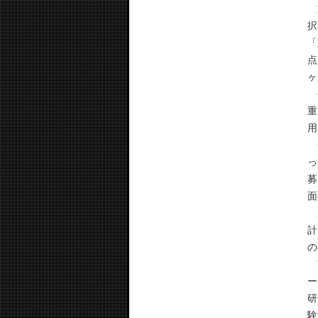
重
択
「
点
ヶ
今
重
用
長
っ
募
面
成
計
の
萌
ー
研
験