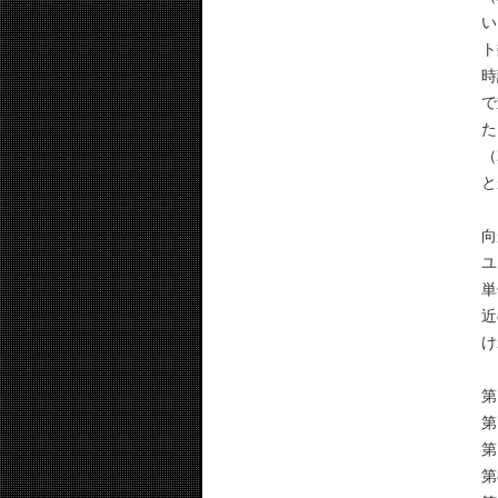
い
ト
時
で
た
（
と
こ
向
ユ
単
近
け
第
第
第
第