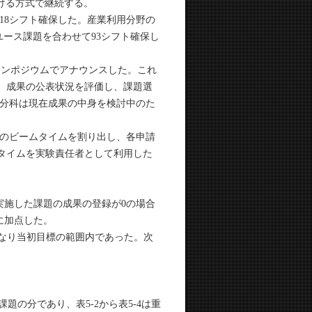
ける方式で継続する。
18シフト確保した。産業利用分野の
ユース課題を合わせて93シフト確保し
8シンポジウムでアナウンスした。これ
し、成果の公表状況を評価し、課題選
分科は現在成果の中身を検討中のた
のビームタイムを割り出し、各申請
ームタイムを実験責任者として利用した
施した課題の成果の登録が0の場合
に加点した。
となり当初目標の範囲内であった。次
の分であり、表5-2から表5-4は重