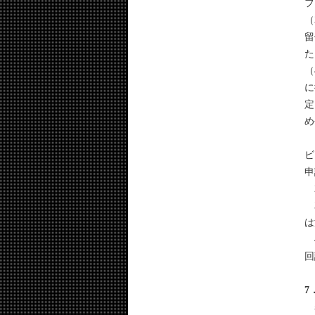
フ
（
留
た
（
に
定
め
1
ビ
申
2
3
は
4
回
7
表