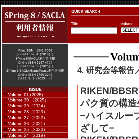
Title
Volume
Print ISSN 1341-9668
Volum
［ - Vol.15 No.4（2010）］
SPring-8/SACLA利用者情報
Online ISSN 2187-4794
［ - Vol.30 No.1（2025）］
4. 研究会等報告／W
SPring-8/SACLA/NanoTerasu利用者情報
Online ISSN 2760-3245
［Vol.1 No.1（2025） - ］
RIKEN/B
ISSUE
Volume 01 (2025)
Volume 30 （2025）
パク質の構造
Volume 29（2024）
Volume 28（2023）
−ハイスルー
Volume 27（2022）
Volume 26（2021）
ざして−
Volume 25（2020）
Volume 24（2019）