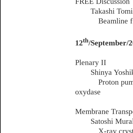
FREE Discussion
Takashi Tomiza
Beamline for m
th
12
/September/2
Plenary II
Shinya Yoshikaw
Proton pumping 
oxydase
Membrane Transpo
Satoshi Murakam
X-ray crystallog