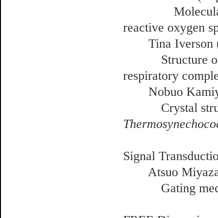
Molecular archi
reactive oxygen s
Tina Iverson (I
Structure of
respiratory compl
Nobuo Kamiya 
Crystal structur
Thermosynechococ
Signal Transductio
Atsuo Miyazaw
Gating mechanis