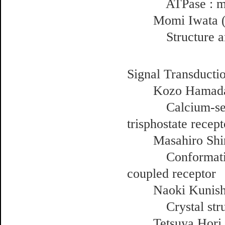
ATPase : molecu
Momi Iwata (Im
Structure and 
Signal Transductio
Kozo Hamada 
Calcium-sensitiv
trisphostate recept
Masahiro Shirak
Conformation of 
coupled receptor
Naoki Kunishima
Crystal structu
Tetsuya Hori 