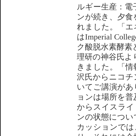
ルギー生産：電
ンが続き、夕食
れました。「エ
はImperial C
ク酸脱水素酵素
理研の神谷氏よ
きました。「情
沢氏からニコチ
いてご講演があ
ョンは場所を普及
からスイスライ
ンの状態につい
カッションでは