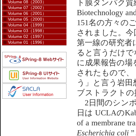
ト膜タンパク質結晶
Volume 08（2003）
Volume 07（2002）
Biotechnology an
Volume 06（2001）
Volume 05（2000）
151名の方々のご
Volume 04（1999）
Volume 03（1998）
されました。今
Volume 02（1997）
第一線の研究者
Volume 01（1996）
ると言うだけで
に成果報告の場
されたもので、
う」と言う岩田想氏（
ブストラクトの
2日間のシンポ
日は UCLAのKabac
of a membrane tran
Escherichia coli