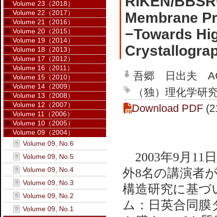
RIKEN/BBSRC
Volume 23（2018）
Volume 22（2017）
Membrane Pro
Volume 21（2016）
−Towards Hi
Volume 20（2015）
Volume 19（2014）
Crystallogra
Volume 18（2013）
Volume 17（2012）
Volume 16（2011）
吾郷 日出夫 AGO
Volume 15（2010）
Volume 14（2009）
（独）理化学研究所 播
Volume 13（2008）
Volume 12（2007）
Download PDF
(2
Volume 11（2006）
Volume 10（2005）
Volume 09（2004）
Volume 09, No.6
2003年9月1
Volume 09, No.5
Volume 09, No.4
外8名の講演者
Volume 09, No.3
構造研究に基づ
Volume 09, No.2
ム：日英合同膜
Volume 09, No.1