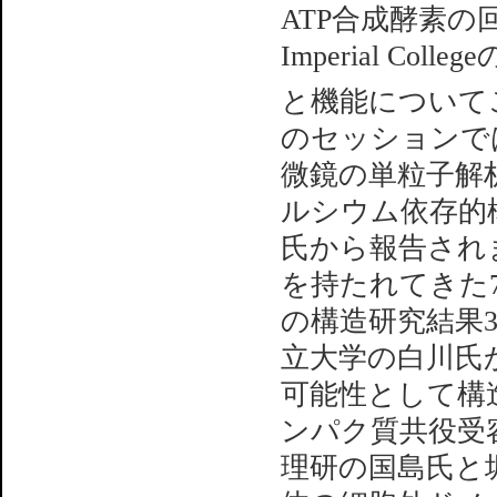
ATP合成酵素
Imperial Co
と機能について
のセッションで
微鏡の単粒子解
ルシウム依存的
氏から報告され
を持たれてきた
の構造研究結果
立大学の白川氏
可能性として構
ンパク質共役受
理研の国島氏と