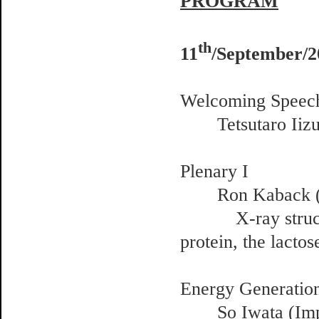
PROGRAM
th
11
/September/2
Welcoming Speec
Tetsutaro Iiz
Plenary I
Ron Kaback 
X-ray structure
protein, the lact
Energy Generation
So Iwata (Imper