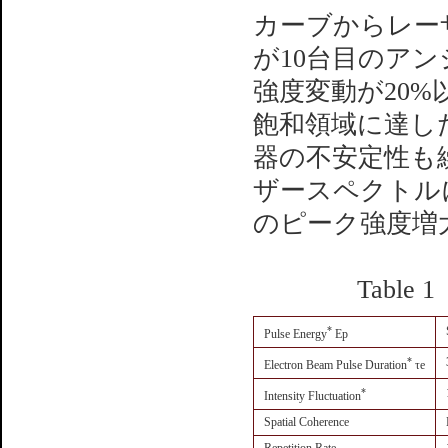
カーブからレーザ
が10台目のア
強度変動が20
飽和領域に達し
器の不安定性も繰
ザースペクトル
のピーク強度増
Table 1 Achi
*
Pulse Energy
Ep
*
Electron Beam Pulse Duration
τe
*
Intensity Fluctuation
Spatial Coherence