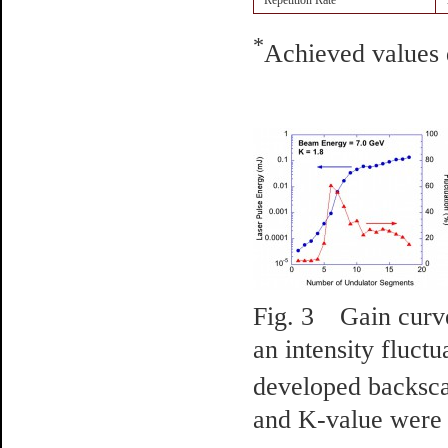
Repetition Rate
*
Achieved values 
Fig. 3 Gain curve
an intensity fluct
developed backsca
and K-value were s