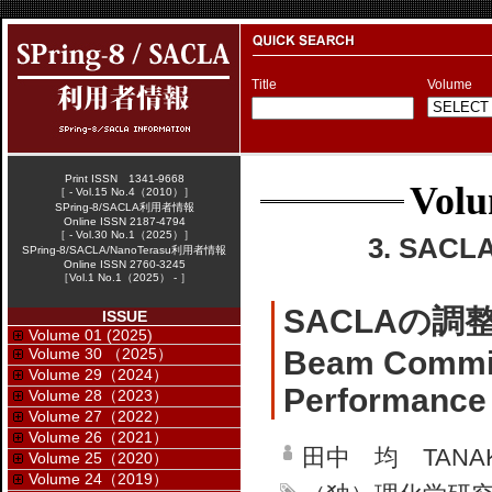
Title
Volume
Print ISSN 1341-9668
Volu
［ - Vol.15 No.4（2010）］
SPring-8/SACLA利用者情報
Online ISSN 2187-4794
［ - Vol.30 No.1（2025）］
3. SAC
SPring-8/SACLA/NanoTerasu利用者情報
Online ISSN 2760-3245
［Vol.1 No.1（2025） - ］
SACLAの調
ISSUE
Volume 01 (2025)
Volume 30 （2025）
Beam Commis
Volume 29（2024）
Performance
Volume 28（2023）
Volume 27（2022）
Volume 26（2021）
田中 均 TANAKA 
Volume 25（2020）
Volume 24（2019）