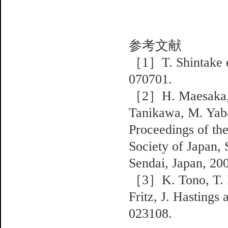
参考文献
［1］T. Shintake e
070701.
［2］H. Maesaka, T
Tanikawa, M. Yab
Proceedings of th
Society of Japan, 
Sendai, Japan, 200
［3］K. Tono, T. K
Fritz, J. Hastings
023108.