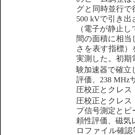
グと同時並行で
500 kVで引
（電子が静止し
間の面積に相当
さを表す指標）を
実測した。初期
験加速器で確立
評価、238 M
圧校正とクレスト
圧校正とクレス
プ信号測定とビ
頼性評価、磁気
ロファイル確認