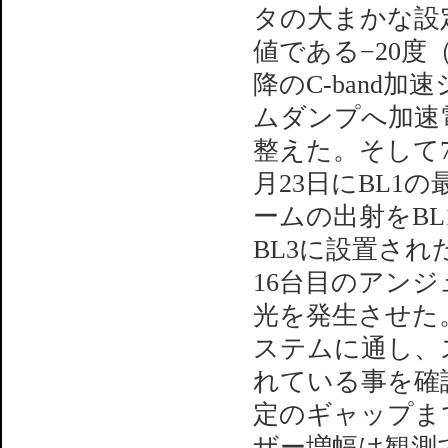
タの大まかな設定
値である−20
降のC-band
ムダンプへ加速
整えた。そして7
月23日にBL
ームの出射をBL
BL3に設置さ
16台目のアンジ
光を発生させた
ステムに通し、ス
れている事を確
定のギャップま
ザー増幅は観測