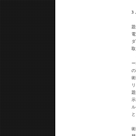
3
テ
題
電
ダ
取
S
ー
の
術
リ
題
示
ル
と
S
術