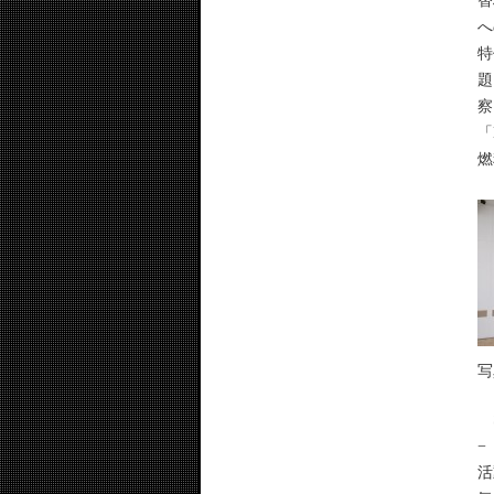
替
へ
特
題
察
「
燃
写
S
−
活