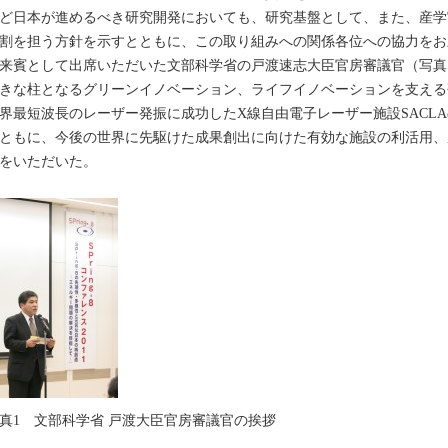
ど日本が進めるべき研究開発においても、研究基盤として、また、産学
割を担う方針を示すとともに、この取り組みへの関係各位への協力をお
賓として出席いただいた文部科学省の戸渡速志大臣官房審議官（写真
きな柱となるグリーンイノベーション、ライフイノベーションを支える研究基
界最短波長のレーザー発振に成功したX線自由電子レーザー施設SACL
ともに、今後の世界に先駆けた成果創出に向けた有効な施設の利活用、
をいただいた。
真1 文部科学省 戸渡大臣官房審議官の挨拶