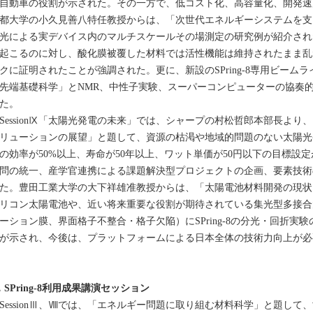
自動車の役割が示された。その一方で、低コスト化、高容量化、開発速
都大学の小久見善八特任教授からは、「次世代エネルギーシステムを支
光による実デバイス内のマルチスケールその場測定の研究例が紹介され
起こるのに対し、酸化膜被覆した材料では活性機能は維持されたまま乱
クに証明されたことが強調された。更に、新設のSPring-8専用ビームラ
先端基礎科学」とNMR、中性子実験、スーパーコンピューターの協奏
た。
essionⅨ「太陽光発電の未来」では、シャープの村松哲郎本部長より
リューションの展望」と題して、資源の枯渇や地域的問題のない太陽光発
の効率が50%以上、寿命が50年以上、ワット単価が50円以下の目標設
問の統一、産学官連携による課題解決型プロジェクトの企画、要素技術
た。豊田工業大学の大下祥雄准教授からは、「太陽電池材料開発の現状
リコン太陽電池や、近い将来重要な役割が期待されている集光型多接合
ーション膜、界面格子不整合・格子欠陥）にSPring-8の分光・回折実
が示され、今後は、プラットフォームによる日本全体の技術力向上が必
．SPring-8利用成果講演セッション
essionⅢ、Ⅷでは、「エネルギー問題に取り組む材料科学」と題して