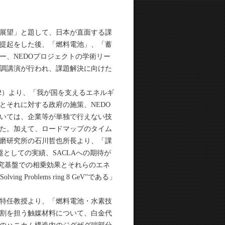
の展望」と題して、日本が直面する課
提起をした後、「燃料電池」、「蓄
ー、NEDOプロジェクトの学術リー
調講演が行われ、課題解決に向けた
真2）より、「我が国を支えるエネルギ
とそれに対する政府の施策、NEDO
いては、企業等が単独で行えない技
た。加えて、ロードマップのタイム
磨研究所の石川哲也所長より、「課
決基盤としての実績、SACLAへの期待が
究基盤での相乗効果とそれらのエネ
Problems ring 8 GeV”である」
。
蔵特任教授より、「燃料電池・水素技
割を担う触媒材料について、白金代