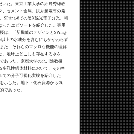
ただいた。東京工業大学の細野秀雄教
スタ、セメント金属、鉄系超電導の発
ring-8での硬X線光電子分光、精
なったエピソードを紹介した。実用
、「新機能のデザインとSPring-
%以上の水成分を含むにもかかわらず
また、それらのマクロな機能の理解
した。地球上どこにも存在する水を、
であった。京都大学の北川進教授
する多孔性錯体材料において、その空
-8での分子可視化実験を紹介した
を示した。地下・化石資源から気
的であった。