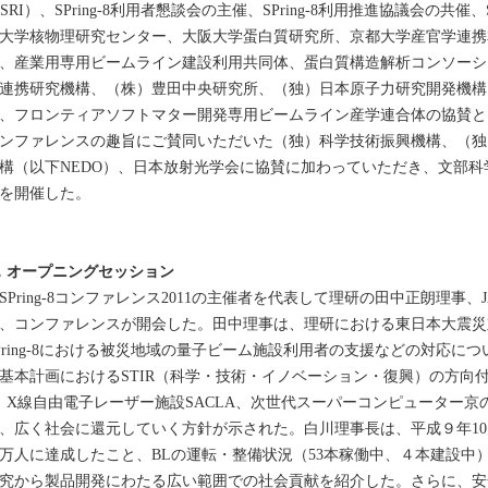
ASRI）、SPring-8利用者懇談会の主催、SPring-8利用推進協議会の共催
大学核物理研究センター、大阪大学蛋白質研究所、京都大学産官学連携
、産業用専用ビームライン建設利用共同体、蛋白質構造解析コンソーシ
連携研究機構、（株）豊田中央研究所、（独）日本原子力研究開発機構
、フロンティアソフトマター開発専用ビームライン産学連合体の協賛と
ンファレンスの趣旨にご賛同いただいた（独）科学技術振興機構、（独
構（以下NEDO）、日本放射光学会に協賛に加わっていただき、文部
を開催した。
．オープニングセッション
Pring-8コンファレンス2011の主催者を代表して理研の田中正朗理事、
、コンファレンスが開会した。田中理事は、理研における東日本大震災
Pring-8における被災地域の量子ビーム施設利用者の支援などの対応に
基本計画におけるSTIR（科学・技術・イノベーション・復興）の方向付け
、X線自由電子レーザー施設SACLA、次世代スーパーコンピューター
、広く社会に還元していく方針が示された。白川理事長は、平成９年1
3万人に達成したこと、BLの運転・整備状況（53本稼働中、４本建設中）、
究から製品開発にわたる広い範囲での社会貢献を紹介した。さらに、安