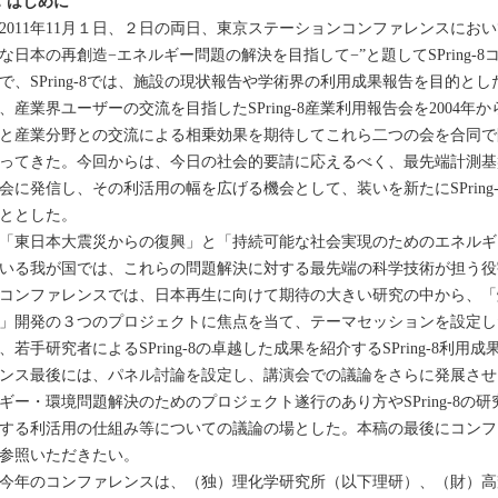
．はじめに
011年11月１日、２日の両日、東京ステーションコンファレンスにおいて、
な日本の再創造−エネルギー問題の解決を目指して−”と題してSPring-8
で、SPring-8では、施設の現状報告や学術界の利用成果報告を目的としたSP
、産業界ユーザーの交流を目指したSPring-8産業利用報告会を2004年
と産業分野との交流による相乗効果を期待してこれら二つの会を合同で
ってきた。今回からは、今日の社会的要請に応えるべく、最先端計測基
会に発信し、その利活用の幅を広げる機会として、装いを新たにSPring
ととした。
東日本大震災からの復興」と「持続可能な社会実現のためのエネルギ
いる我が国では、これらの問題解決に対する最先端の科学技術が担う役
コンファレンスでは、日本再生に向けて期待の大きい研究の中から、「
」開発の３つのプロジェクトに焦点を当て、テーマセッションを設定し
、若手研究者によるSPring-8の卓越した成果を紹介するSPring-8
ンス最後には、パネル討論を設定し、講演会での議論をさらに発展させ
ギー・環境問題解決のためのプロジェクト遂行のあり方やSPring-8の
する利活用の仕組み等についての議論の場とした。本稿の最後にコンフ
参照いただきたい。
年のコンファレンスは、（独）理化学研究所（以下理研）、（財）高