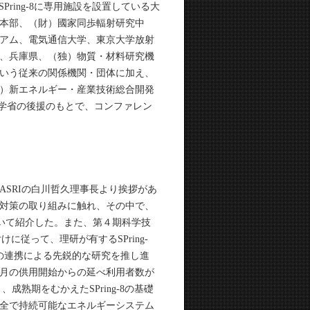
、SPring-8に専用施設を設置している大
本部、（財）國家同歩輻射研究中
アム、電気通信大学、東京大学放射
、兵庫県、（独）物質・材料研究機
いう従来の関係機関・団体に加え、
）新エネルギー・産業技術総合開発
科学省の後援のもとで、コンファレン
JASRIの白川哲久理事長より挨拶があ
対策の取り組みに触れ、その中で、
ついて紹介した。また、第４期科学技
に従って、理研が有するSPring-
京の連携による先鋭的な研究を推し進
0月の供用開始からの延べ利用者数が
成熟期をむかえたSPring-8の基礎
全で持続可能なエネルギーシステム