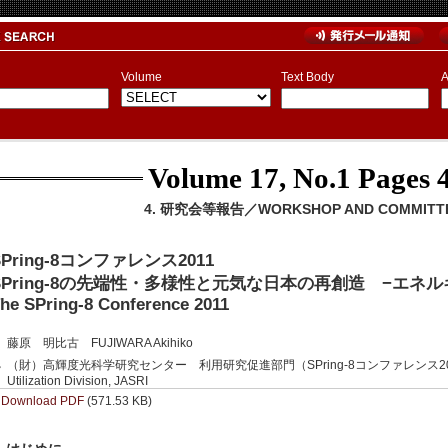
Volume
Text Body
A
Volume 17, No.1
Pages 4
4. 研究会等報告／WORKSHOP AND COMMITTE
SPring-8コンファレンス2011
SPring-8の先端性・多様性と元気な日本の再創造 −エネ
he SPring-8 Conference 2011
藤原 明比古 FUJIWARA Akihiko
（財）高輝度光科学研究センター 利用研究促進部門（SPring-8コンファレンス2011
Utilization Division, JASRI
Download PDF
(571.53 KB)