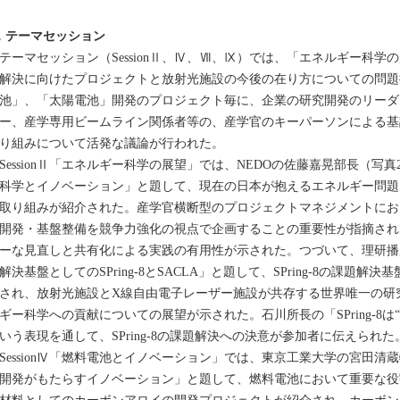
．テーマセッション
ーマセッション（SessionⅡ、Ⅳ、Ⅶ、Ⅸ）では、「エネルギー科学
解決に向けたプロジェクトと放射光施設の今後の在り方についての問題
池」、「太陽電池」開発のプロジェクト毎に、企業の研究開発のリーダ
ー、産学専用ビームライン関係者等の、産学官のキーパーソンによる基
り組みについて活発な議論が行われた。
essionⅡ「エネルギー科学の展望」では、NEDOの佐藤嘉晃部長（写
科学とイノベーション」と題して、現在の日本が抱えるエネルギー問題
取り組みが紹介された。産学官横断型のプロジェクトマネジメントにお
開発・基盤整備を競争力強化の視点で企画することの重要性が指摘され
ーな見直しと共有化による実践の有用性が示された。つづいて、理研播
解決基盤としてのSPring-8とSACLA」と題して、SPring-8の課題解
され、放射光施設とX線自由電子レーザー施設が共存する世界唯一の研
ギー科学への貢献についての展望が示された。石川所長の「SPring-8は“Solving 
いう表現を通して、SPring-8の課題解決への決意が参加者に伝えられた
essionⅣ「燃料電池とイノベーション」では、東京工業大学の宮田清
開発がもたらすイノベーション」と題して、燃料電池において重要な役