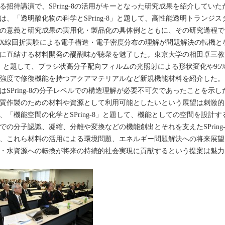
る招待講演で、SPring-8の活用がキーとなった研究成果を紹介してい
は、「透明酸化物の科学とSPring-8」と題して、高性能透明トランジ
の意義と研究成果の実用化・製品化の具体例とともに、その研究過程で、SP
X線回折実験による電子構造・電子密度分布の理解が問題解決の転機と
に直結する材料開発の醍醐味が聴衆を魅了した。東京大学の相田卓三教授は
」と題して、ブラシ状高分子配向フィルムの光照射による形状変化や95
強度で修復機能を持つアクアマテリアルなど新規機能材料を紹介した。
はSPring-8の分子レベルでの構造理解が必要不可欠であったことを示
質作製のための材料や資源として利用可能としたいという展望は刺激的
、「機能空間の化学とSPring-8」と題して、機能としての空間を設計
での分子認識、凝縮、分離や変換などの機能創出とそれを支えたSPring
、これら材料の活用による環境問題、エネルギー問題解決への将来展望
・水資源への転換が将来の持続的社会実現に貢献するという提案は魅力