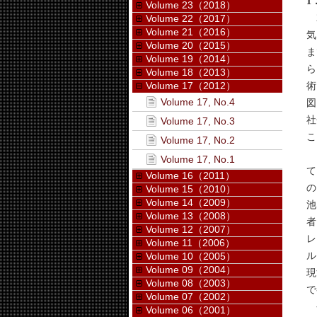
1
Volume 23（2018）
2
Volume 22（2017）
Volume 21（2016）
気
Volume 20（2015）
ま
Volume 19（2014）
ら
Volume 18（2013）
Volume 17（2012）
術
Volume 17, No.4
図
社
Volume 17, No.3
こ
Volume 17, No.2
「
Volume 17, No.1
て
Volume 16（2011）
の
Volume 15（2010）
Volume 14（2009）
池
Volume 13（2008）
者
Volume 12（2007）
レ
Volume 11（2006）
ル
Volume 10（2005）
Volume 09（2004）
現
Volume 08（2003）
で
Volume 07（2002）
今
Volume 06（2001）