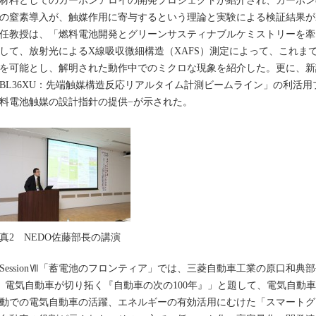
材料としてのカーボンアロイの開発プロジェクトが紹介され、カーボン
の窒素導入が、触媒作用に寄与するという理論と実験による検証結果が
任教授は、「燃料電池開発とグリーンサスティナブルケミストリーを牽
して、放射光によるX線吸収微細構造（XAFS）測定によって、これま
を可能とし、解明された動作中でのミクロな現象を紹介した。更に、新設のS
BL36XU：先端触媒構造反応リアルタイム計測ビームライン」の利活
料電池触媒の設計指針の提供−が示された。
真2 NEDO佐藤部長の講演
essionⅦ「蓄電池のフロンティア」では、三菱自動車工業の原口和典
 電気自動車が切り拓く『自動車の次の100年』」と題して、電気自動
動での電気自動車の活躍、エネルギーの有効活用にむけた「スマートグ