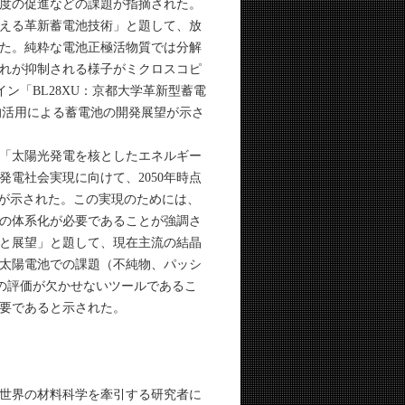
度の促進などの課題が指摘された。
える革新蓄電池技術」と題して、放
た。純粋な電池正極活物質では分解
れが抑制される様子がミクロスコピ
イン「BL28XU：京都大学革新型蓄電
的活用による蓄電池の開発展望が示さ
、「太陽光発電を核としたエネルギー
電社会実現に向けて、2050年時点
定が示された。この実現のためには、
の体系化が必要であることが強調さ
と展望」と題して、現在主流の結晶
太陽電池での課題（不純物、パッシ
験の評価が欠かせないツールであるこ
要であると示された。
、世界の材料科学を牽引する研究者に