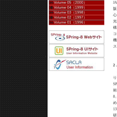
Volume 05（2000）
J
Volume 04（1999）
阪
Volume 03（1998）
心
Volume 02（1997）
光
Volume 01（1996）
構
コ
機
ス
2
S
り
S
術
8
め
1
研