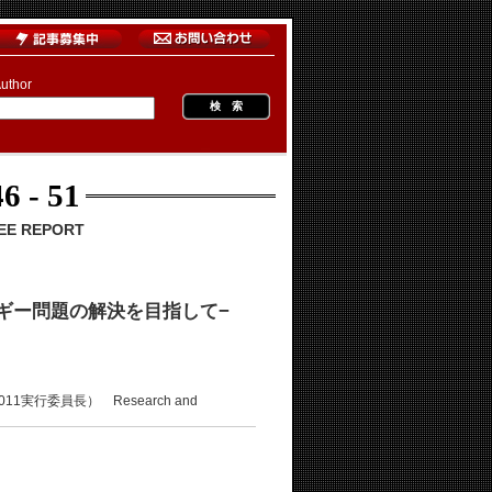
uthor
6 - 51
E REPORT
ルギー問題の解決を目指して−
実行委員長） Research and