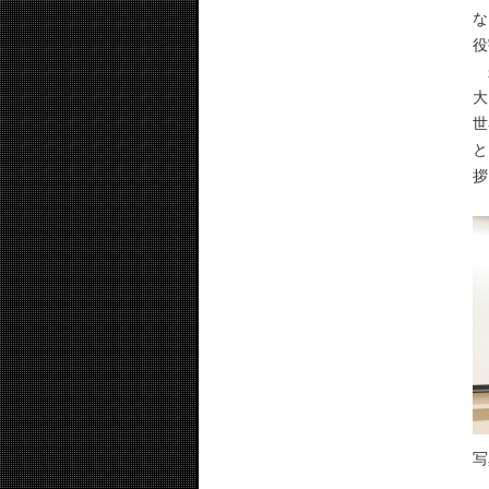
な
役
来
大
世
と
拶
写