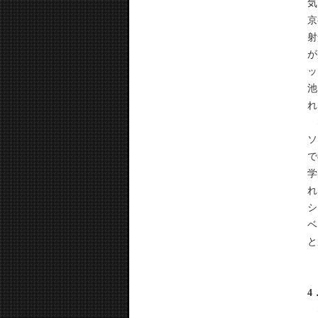
気
京
射
が
ッ
池
れ
S
ソ
で
学
れ
シ
ベ
と
4
S