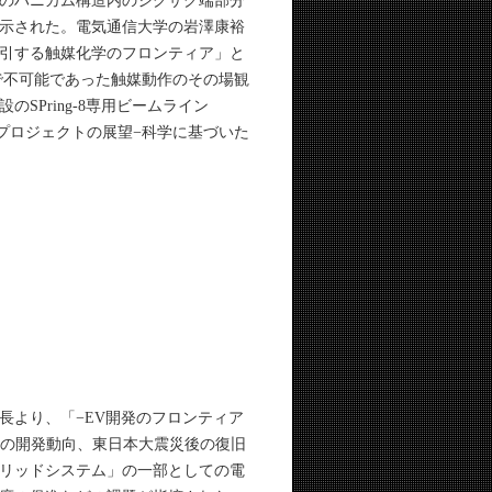
のハニカム構造内のジグザグ端部分
示された。電気通信大学の岩澤康裕
引する触媒化学のフロンティア」と
で不可能であった触媒動作のその場観
Pring-8専用ビームライン
用プロジェクトの展望−科学に基づいた
部長より、「−EV開発のフロンティア
車の開発動向、東日本大震災後の復旧
リッドシステム」の一部としての電