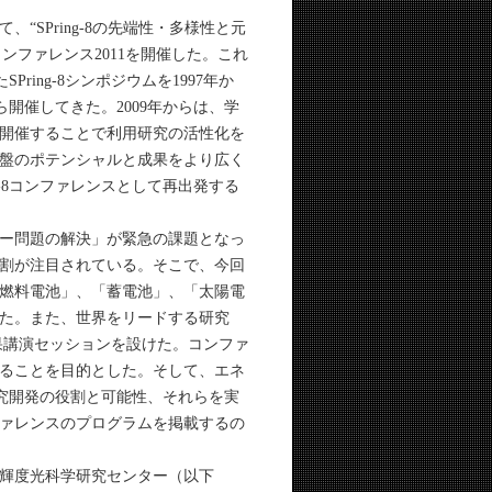
“SPring-8の先端性・多様性と元
コンファレンス2011を開催した。これ
ring-8シンポジウムを1997年か
から開催してきた。2009年からは、学
開催することで利用研究の活性化を
盤のポテンシャルと成果をより広く
-8コンファレンスとして再出発する
ー問題の解決」が緊急の課題となっ
割が注目されている。そこで、今回
燃料電池」、「蓄電池」、「太陽電
た。また、世界をリードする研究
利用成果講演セッションを設けた。コンファ
ることを目的とした。そして、エネ
研究開発の役割と可能性、それらを実
ァレンスのプログラムを掲載するの
輝度光科学研究センター（以下