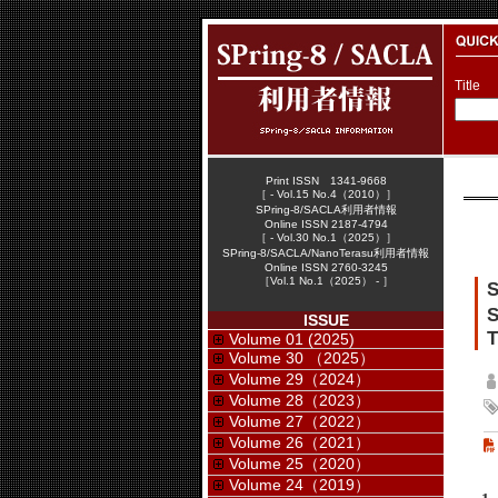
Title
Print ISSN 1341-9668
［ - Vol.15 No.4（2010）］
SPring-8/SACLA利用者情報
Online ISSN 2187-4794
［ - Vol.30 No.1（2025）］
SPring-8/SACLA/NanoTerasu利用者情報
Online ISSN 2760-3245
［Vol.1 No.1（2025） - ］
ISSUE
T
Volume 01 (2025)
Volume 30 （2025）
Volume 29（2024）
Volume 28（2023）
Volume 27（2022）
Volume 26（2021）
Volume 25（2020）
Volume 24（2019）