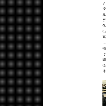
よ
授
見
密
化
8
高
に
物
は
間
後
体