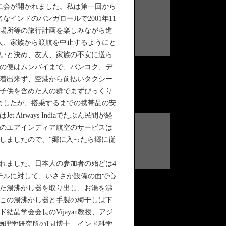
ごとに会が開かれました。私は第一回から
インドのバンガロールで2001年11
泊場所等の旅行計画を楽しみながら進
人、家族から渡航を中止するようにと
いと決め、友人、家族の不安に送ら
この便はムンバイまで、バンコク、デ
到着出来ず、空港から前払いタクシー
子供を含めた人の群でまずびっくり
ましたが、搭乗するまでの携帯品の安
irways Indiaでたぶん民間が経
のエアインディア航空のサービスは
しましたので、“郷に入ったら郷に従
れました。日本人の参加者の殆どは4
テルに対して、いささか設備の面で心
た湯沸かし器を取り出し、お湯を沸
この湯沸かし器と手製の梅干しは下
晶学会会長のVijayan教授、アジ
立物理学研究所のLal博士、インド科学