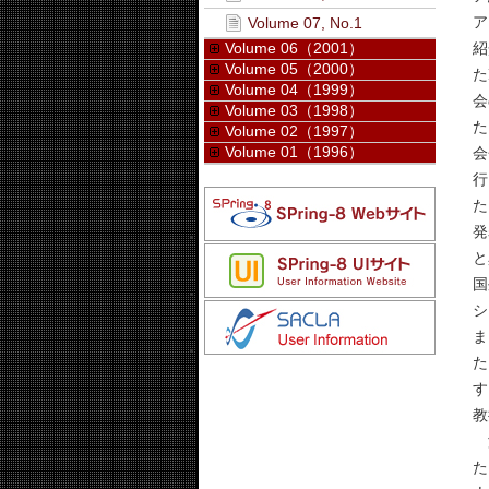
ア
Volume 07, No.1
Volume 06（2001）
紹
Volume 05（2000）
た
Volume 04（1999）
会
Volume 03（1998）
た
Volume 02（1997）
Volume 01（1996）
会会
行
た
発
と
国
シ
ま
た
す
教
海
た