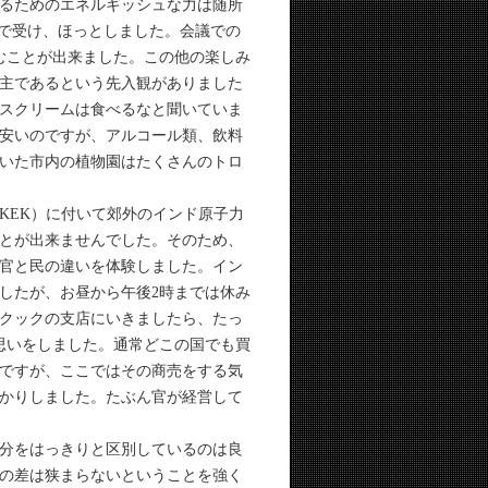
るためのエネルギッシュな力は随所
所で受け、ほっとしました。会議での
むことが出来ました。この他の楽しみ
主であるという先入観がありました
スクリームは食べるなと聞いていま
安いのですが、アルコール類、飲料
いた市内の植物園はたくさんのトロ
EK）に付いて郊外のインド原子力
とが出来ませんでした。そのため、
官と民の違いを体験しました。イン
したが、お昼から午後2時までは休み
クックの支店にいきましたら、たっ
思いをしました。通常どこの国でも買
ですが、ここではその商売をする気
かりしました。たぶん官が経営して
分をはっきりと区別しているのは良
の差は狭まらないということを強く