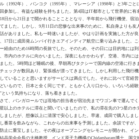
ル（1992年）、バンコク（1995年）、マレーシア（1998年）と3年
回参加し、有益な経験を持ちました。第4回はIT都市として世界的に有名な
18日から21日まで開かれることこととなり、半年前から飛行機便、宿
てました。しかし、9月11日の悲惨な出来事のために、私自身よりも友
話がありました。私も一時迷いましたが、やはり計画を実施した方が良
、17日に成田発ムンバイ行きエアインディア航空に乗り込みました。
ー経由のため16時間の長旅でした。そのため、その日には目的地には
、市内のホテルに向かいました。深夜にもかかわらず、空港、市内には
ました。5時間ほど睡眠の後、早朝再びタクシーで国内線の空港に行き
チェックが数回あり、緊張感が漂ってきました。しかし利用した飛行機はJet A
していることと思いますがサービスは満点でした。それに比べて官経営
どいもので、日本と全く同じです。ともかく入り口から、いろいろ経験
”という気持ちになり、落ち着きました。
て、バンガロールでは現地の担当者が宿泊先までワゴン車で運んでく
星以上のホテルに滞在と聞いていましたので、私の滞在先の3つ星のホ
しましたが、想像以上に清潔で安心しました。早速、成田で購入しまし
し番茶を飲みながら、これからの出来事を予測しました。余談ですが、
防止に重宝しました。その夜はオープニングセレモニーが開かれ、インド結
結晶学会会長の大橋教授、インド原子力機構のChidambaram博士、国