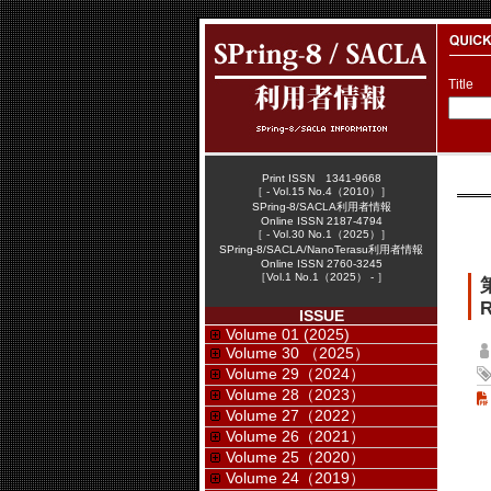
Title
Print ISSN 1341-9668
［ - Vol.15 No.4（2010）］
SPring-8/SACLA利用者情報
Online ISSN 2187-4794
［ - Vol.30 No.1（2025）］
SPring-8/SACLA/NanoTerasu利用者情報
Online ISSN 2760-3245
［Vol.1 No.1（2025） - ］
R
ISSUE
Volume 01 (2025)
Volume 30 （2025）
Volume 29（2024）
Volume 28（2023）
Volume 27（2022）
Volume 26（2021）
Volume 25（2020）
Volume 24（2019）
ア