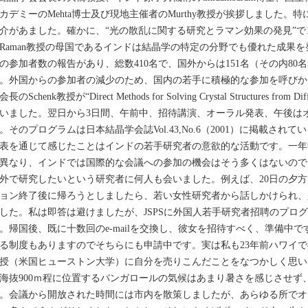
カデミーのMehta博士及び現地主催者のMurthy教授が挨拶しました
介があました。確かに、“光の散乱に関する研究とラマン効果の発見”で1
Raman教授の母国であるインドは結晶学の特定の分野でも優れた成果
の参加者数の報告があり、総数410名で、国外からは151名（その内80
。外国からの参加者の減少のため、国内の若手に積極的な参加を呼びか
長のSchenk教授が“Direct Methods for Solving Crystal Structures fr
いました。翌日から3日間、午前中、招待講演、オーラル発表、午後は
。そのプログラムは日本結晶学会誌Vol.43,No.6（2001）に掲載さ
表を通じて感じたことはインドの若手研究者の意欲的な活動です。一年
異なり、インドでは国際的な会議への参加の機会はそう多くはないので
外で研究したいという研究者に何人も会いました。例えば、20日の夕方
ョン終了後に帰ろうとしましたら、若い女性研究者から話しかけられ、
した。私は即答は避けましたが、JSPSに外国人若手研究者招聘のプロ
。帰国後、既に十数回のe-mailを交換し、彼女を招待すべく、準備中
る制度もありますのでそちらにも申請中です。実は私も23年前ハワイでの
授（米国ヒューストン大学）に自分を売りこんだことをなつかしく思い
抜900ｍ程に位置するバンガロールの気候はあまり暑さを感じさせず
。会議から開放された時間には市内を散策しましたが、あらゆる所でオ