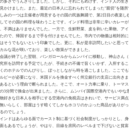
の多さでうんざりしました。しかし、それにもめげず、インド人の生き
見かけました。また、最近の日本人に忘れられてしまった“親切”を随
しみの一つは主催者が用意するその国の民族舞踊で、第2日目の夜楽し
してその国の料理を味わうことです。インド料理は非常に辛いカレーが
、不満はありませんでした。一方で、生鮮野菜、皮を剥いた果物、アイ
たので、帰国するまで手を付けませんでした。市内での物価は相対的に
はそうでもないという印象でした。更に、私が是非訪問したいと思って
カルな花が咲いており、楽しい散策ができました。
議が終了した翌朝、バンガロールからムンバイに移動し、神山さん（K
究所を訪問する予定でしたが、手続きの不備で旨くいかず、入所するこ
くのホテルでのんびりし、ぼっとしながら時を過ごしました。ここでも
ルピーが必要になり、米国ドルを換金すべく州立銀行の支店に出向きま
あるという理由で断られました。そこで、オート力車に乗り、トーマス
の3分間で換金が出来ました。さらに、ムンバイ国際空港内でもいやな
物好きな日本人を相手にする空港内の免税店はきれいで、サービス満点
無いらしく、部屋はうす暗くてしかもホコリのかぶった商品がありがっ
るのでしょう。
ンドはあらゆる面でカースト制に基づく社会制度がしっかりとし、身
面もあるでしょうが、やはり、目線を庶民のレベルまで下げないと貧富