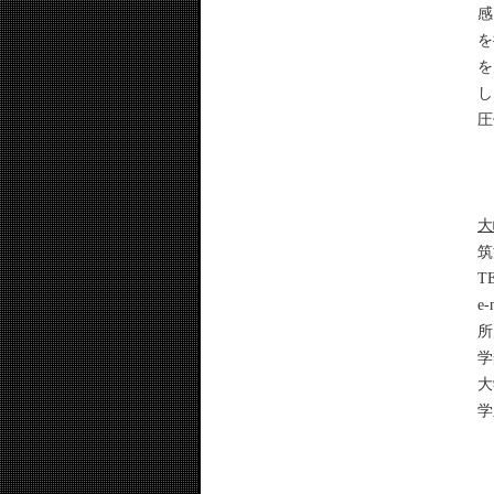
感
を
を
し
圧
大
筑
T
e-
所
学
大
学