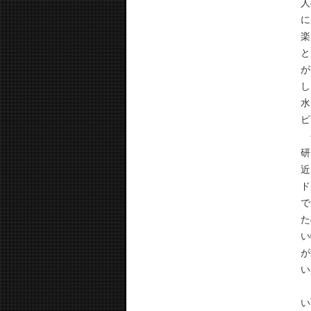
人
に
楽
と
が
し
水
ピ
会
研
近
ド
で
た
い
が
い
イ
い