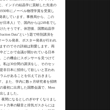
。特に、インドの結晶学に貢献した先達の
930年にノーベル物理学賞を受賞し
を発表しています。事務局から、この
名が日本人）で、国内からは249名でし
けたそうです。休憩後、国際結晶学
om Diffraction Data”という題で特別講演を
オーラル発表、ポスター発表が行われ
れていますのでその詳細は割愛します。両
中どこかで会議が開かれている日本
、この機会にスポンサーを見つけて
、私は30分間の講演をし、そのセッ
是非日本に招待して欲しいと言われ
グラムがあることを伝えておきまし
です。また、学内に数ヶ月研究者を招聘
最初に出席した国際会議で、Moss
出しました。
、夜間になるとしのぎやすくなりまし
ート力車の騒音と排気ガスさらには