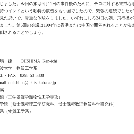
じました。今回の旅は9月11日の事件後のために、テロに対する警戒心
持つインドという独特の慣習をもつ国でしたので、緊張の連続でしたが
見た思いで、貴重な体験をしました。いずれにしろ24日の朝、飛行機
ました。第5回の会議は1994年に香港または中国で開催されることが
倒されることでしょう。
嶋 建一 OHSHIMA Ken-ichi
波大学 物質工学系
EL・FAX：0298-53-5300
mail：ohshima@bk.tsukuba.ac.jp
属：
類（工学基礎学類物性工学専攻）
学院（修士課程理工学研究科、博士課程数理物質科学研究科）
系（物質工学系）