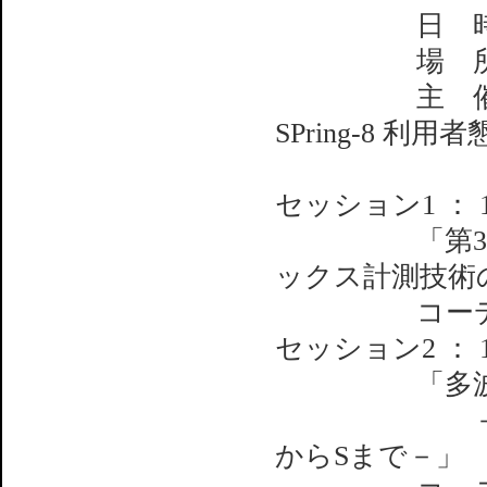
日 時：200
場 所：SPr
主 催：(財
SPring-8 利用
セッション1 ：
「第3世代放
ックス計測技術
コーディネ
セッション2 ：
「多波長異
－高エネル
からSまで－」