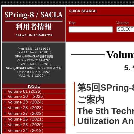
Title
Volume
Print ISSN 1341-9668
Volum
［ - Vol.15 No.4（2010）］
SPring-8/SACLA利用者情報
Online ISSN 2187-4794
［ - Vol.30 No.1（2025）］
5
SPring-8/SACLA/NanoTerasu利用者情報
Online ISSN 2760-3245
［Vol.1 No.1（2025） - ］
第5回SPri
ISSUE
Volume 01 (2025)
Volume 30 （2025）
ご案内
Volume 29（2024）
Volume 28（2023）
The 5th Tech
Volume 27（2022）
Utilization 
Volume 26（2021）
Volume 25（2020）
Volume 24（2019）