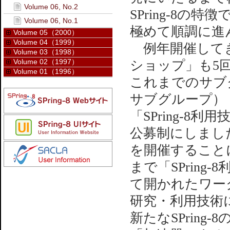
Volume 06, No.2
SPring-8
Volume 06, No.1
極めて順調に進
Volume 05（2000）
Volume 04（1999）
例年開催してきた
Volume 03（1998）
Volume 02（1997）
ショップ」も5回
Volume 01（1996）
これまでのサブ
サブグループ）
「SPring-
公募制にしまし
を開催すること
まで「SPrin
て開かれたワーク
研究・利用技術
新たなSPrin