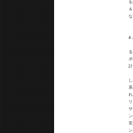
を
＆
な
4
S
る
ポ
計
本
し
系
れ
リ
サ
ン
安
ン