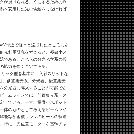
クが掛けられるようにするためのＲ
系へ安定した光の供給をしなければ
1keV付近で軽々と達成したところにあ
射光利用研究を考えると、極微小ス
題である。これらの分光光学系の設
の協力を仰ぐ予定である。
へトリック型を基本に、入射スリットな
は、前置集光系、分光器、後置集光
を分光器に導入することが可能であ
ビームラインでは、前置集光系・ス
定している。一方、極微少スポット
一体のものとして考えるビームライ
解能等が蓄積リングのビームの軌道
。特に、光位置モニターを基幹チャ