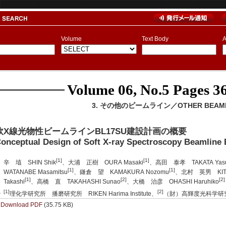
Volume
Text Body
A
Volume 06, No.5
Pages 36
3. その他のビームライン／OTHER BEAML
軟X線光物性ビームラインBL17SU建設計画の概要
onceptual Design of Soft X-ray Spectroscopy Beamline
[1]
[1]
辛 埴 SHIN Shik
、大浦 正樹 OURA Masaki
、高田 泰孝 TAKATA Yasu
[1]
[1]
WATANABE Masamitsu
、鎌倉 望 KAMAKURA Nozomu
、北村 英男 KITA
[1]
[2]
[2]
Takashi
、高橋 直 TAKAHASHI Sunao
、大橋 治彦 OHASHI Haruhiko
[1]
[2]
理化学研究所 播磨研究所 RIKEN Harima Institute、
（財）高輝度光科学研究
Download PDF
(35.75 KB)