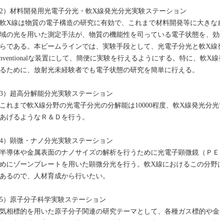
2）材料開発用光電子分光・軟X線発光分光実験ステーション
X線は物質の電子構造の研究に有効で、これまで材料開発等に大きな
域の光を用いた測定手法が、物質の機能性を司っている電子状態を、効
らである。本ビームラインでは、実験手段として、光電子分光と軟X線
onventionalな装置にして、簡便に実験を行えるようにする。特に、
るために、放射光未経験者でも電子状態の研究を簡単に行える。
3）超高分解能分光実験ステーション
れまで軟X線分野の光電子分光の分解能は10000程度、軟X線発光分光で
あげるようなＲ＆Ｄを行う。
4）顕微・ナノ分光実験ステーション
導体や金属表面のナノサイズの解析を行うために光電子顕微鏡（ＰＥ
めにゾーンプレートを用いた顕微分光を行う。軟X線におけるこの分野はSP
あるので、人材育成から行いたい。
5）原子分子科学実験ステーション
相標的を用いた原子分子関連の研究テーマとして、各種ガス標的や金