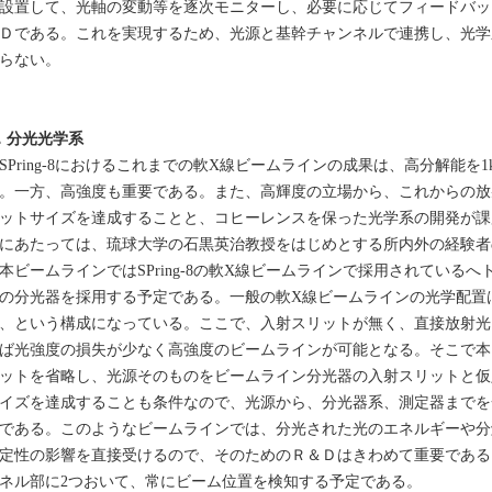
設置して、光軸の変動等を逐次モニターし、必要に応じてフィードバッ
Ｄである。これを実現するため、光源と基幹チャンネルで連携し、光学
らない。
．分光光学系
Pring-8におけるこれまでの軟X線ビームラインの成果は、高分解能を
。一方、高強度も重要である。また、高輝度の立場から、これからの放
ットサイズを達成することと、コヒーレンスを保った光学系の開発が課
にあたっては、琉球大学の石黒英治教授をはじめとする所内外の経験者
ビームラインではSPring-8の軟X線ビームラインで採用されている
の分光器を採用する予定である。一般の軟X線ビームラインの光学配置
、という構成になっている。ここで、入射スリットが無く、直接放射光
ば光強度の損失が少なく高強度のビームラインが可能となる。そこで本
ットを省略し、光源そのものをビームライン分光器の入射スリットと仮
イズを達成することも条件なので、光源から、分光器系、測定器までを
である。このようなビームラインでは、分光された光のエネルギーや分
定性の影響を直接受けるので、そのためのＲ＆Ｄはきわめて重要である
ネル部に2つおいて、常にビーム位置を検知する予定である。