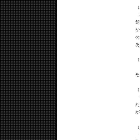
（
軟
領
か
c
あ
（
こ
を
（
半
た
が
（
気