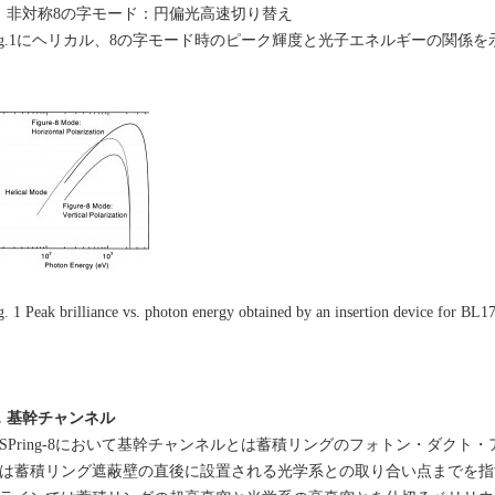
．非対称8の字モード：円偏光高速切り替え
ig.1にヘリカル、8の字モード時のピーク輝度と光子エネルギーの関係を
g. 1 Peak brilliance vs. photon energy obtained by an insertion device for BL1
．基幹チャンネル
Pring-8において基幹チャンネルとは蓄積リングのフォトン・ダクト
は蓄積リング遮蔽壁の直後に設置される光学系との取り合い点までを指す。S