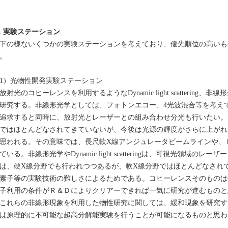
．実験ステーション
下の様ないくつかの実験ステーションを考えており、優先順位の高いも
。
1）光物性開発実験ステーション
射光のコヒーレンスを利用するようなDynamic light scatterin
研究する。非線形光学としては、フォトンエコー、4光波混合等を考え
追求すると同時に、放射光とレーザーとの組み合わせ分光も行いたい。
ではほとんどなされてきていないが、今後は光源の輝度がさらに上がれ
思われる。その意味では、長尺軟X線アンジュレータビームラインや、
ている。非線形光学やDynamic light scatteringは、可視光領域
は、硬X線分野でも行われつつあるが、軟X線分野ではほとんどなされ
素子等の実験技術の難しさによるためである。コヒーレンスそのものは
子利用の条件がＲ＆Ｄによりクリアーできれば一気に研究が進むものと
れらの非線形現象を利用した物性研究に関しては、緩和現象を研究す
は原理的に不可能な超高分解能実験を行うことが可能になるものと思わ