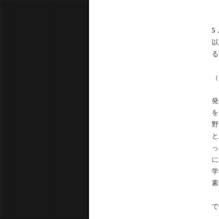
5
以
る
（
放
発
を
野
と
っ
に
学
素
こ
で