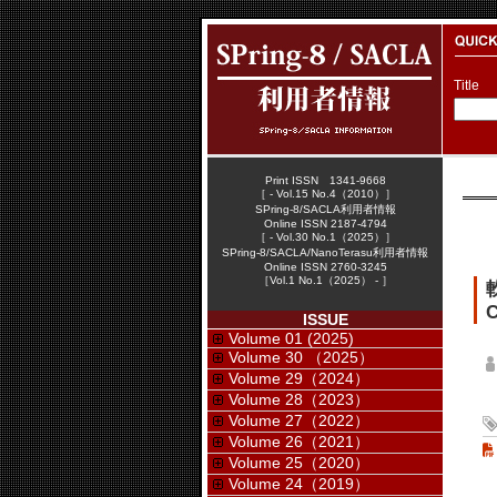
Title
Print ISSN 1341-9668
［ - Vol.15 No.4（2010）］
SPring-8/SACLA利用者情報
Online ISSN 2187-4794
［ - Vol.30 No.1（2025）］
SPring-8/SACLA/NanoTerasu利用者情報
Online ISSN 2760-3245
［Vol.1 No.1（2025） - ］
C
ISSUE
Volume 01 (2025)
Volume 30 （2025）
Volume 29（2024）
Volume 28（2023）
Volume 27（2022）
Volume 26（2021）
Volume 25（2020）
Volume 24（2019）