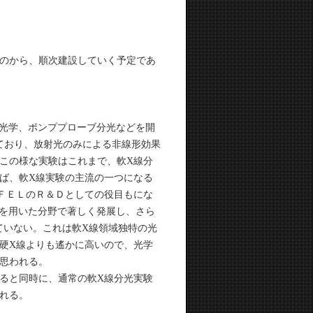
のから、順次建設していく予定であ
g、非線形光学、ポンププローブ分光などを開
ており、放射光のみによる非線形効果
この様な実験はこれまで、軟X線分
ば、軟X線実験の主流の一つになる
ＦＥＬのＲ＆Ｄとしての役目もにな
のレーザーを用いた分野で著しく発展し、さら
ていない。これは軟X線領域独特の光
硬X線よりも遙かに高いので、光学
思われる。
ると同時に、通常の軟X線分光実験
れる。