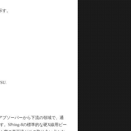
示す。
7SU.
・アブソーバーから下流の領域で、通
Pring-8の標準的な硬X線用ビー