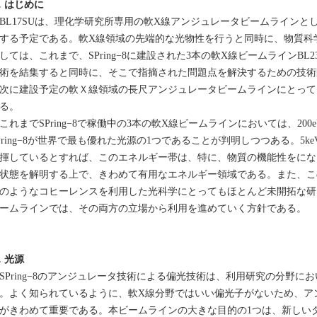
．はじめに
L17SUは、理化学研究所専用の軟X線アンジュレータビームラインと
する予定である。軟X線領域の先端的な光物性を行うと同時に、物質科
しては、これまで、SPring−8に建設された3本の軟X線ビームラインBL
術を結集すると同時に、そこで指摘された問題点を解決するための技術
次に建設予定の軟Ｘ線領域の長尺アンジュレータビームラインにとって
る。
れまでSPring−8で稼働中の3本の軟X線ビームラインにおいては、20
Pring−8が世界で最も優れた光源の1つであることが判明しつつある。5
揮しているとすれば、このエネルギー帯は、特に、物質の機能性をにな
状態を解明する上で、きわめて有用なエネルギー領域である。また、こ
のようなコヒーレンスを利用した光科学にとってもほとんど未開拓な研
ームラインでは、その両方の立場から利用を進めていく方針である。
．光源
Pring−8のアンジュレータ技術による偏光技術は、利用研究の分野に
。よく知られているように、軟X線分野ではいい偏光子がないため、ア
がきわめて重要である。本ビームラインの大きな目的の1つは、新しい