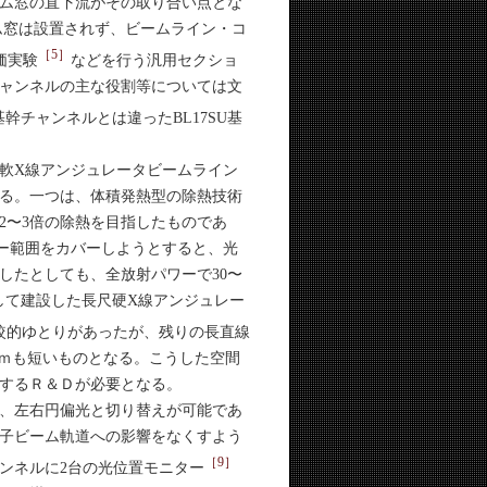
ム窓の直下流がその取り合い点とな
ウム窓は設置されず、ビームライン・コ
［5］
価実験
などを行う汎用セクショ
ャンネルの主な役割等については文
チャンネルとは違ったBL17SU基
軟X線アンジュレータビームライン
る。一つは、体積発熱型の除熱技術
2〜3倍の除熱を目指したものであ
ー範囲をカバーしようとすると、光
したとしても、全放射パワーで30〜
して建設した長尺硬X線アンジュレー
較的ゆとりがあったが、残りの長直線
3ｍも短いものとなる。こうした空間
するＲ＆Ｄが必要となる。
、左右円偏光と切り替えが可能であ
子ビーム軌道への影響をなくすよう
［9］
ンネルに2台の光位置モニター