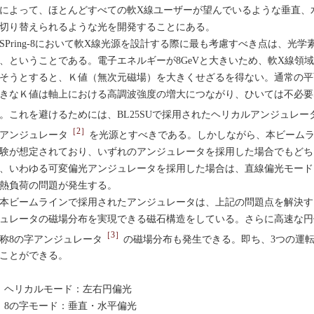
によって、ほとんどすべての軟X線ユーザーが望んでいるような垂直、
切り替えられるような光を開発することにある。
Pring-8において軟X線光源を設計する際に最も考慮すべき点は、光
、ということである。電子エネルギーが8GeVと大きいため、軟X線領
そうとすると、Ｋ値（無次元磁場）を大きくせざるを得ない。通常の平
きなＫ値は軸上における高調波強度の増大につながり、ひいては不必要
。これを避けるためには、BL25SUで採用されたヘリカルアンジュレー
［2］
アンジュレータ
を光源とすべきである。しかしながら、本ビーム
験が想定されており、いずれのアンジュレータを採用した場合でもどち
、いわゆる可変偏光アンジュレータを採用した場合は、直線偏光モード
熱負荷の問題が発生する。
ビームラインで採用されたアンジュレータは、上記の問題点を解決す
ュレータの磁場分布を実現できる磁石構造をしている。さらに高速な円
［3］
称8の字アンジュレータ
の磁場分布も発生できる。即ち、3つの運
ことができる。
．ヘリカルモード：左右円偏光
．8の字モード：垂直・水平偏光