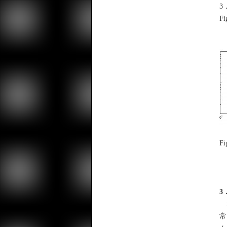
3
F
Fi
3
S
常