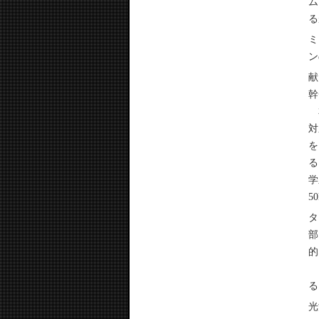
ム
る
ミ
ン
献
幹
本
対
を
る
学
5
タ
部
的
も
る
光