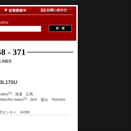
uthor
8 - 371
INES
 BL17SU
[1]
taka
、渡邊 正満、
[1]
MURA Hideo
、田中 隆次 TANAKA
センター JASRI