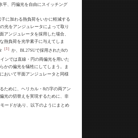
水平、円偏光を自由にスイッチング
学素子に加わる熱負荷をいかに軽減する
域の光をアンジュレータによって取り
面アンジュレータを採用した場合、
な熱負荷を光学素子に与えてしま
［1］
タ
か、BL27SUで採用された8の
ラインでは直線・円の両偏光を用いた
らかの偏光を犠牲にしてしまう。ま
において平面アンジュレータと同様
るために、ヘリカル・8の字の両アン
偏光の切替えを実現するために、非
転モードがあり、以下のようにまとめ