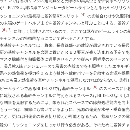
ラインでは蓄積リングの超高真空と光学系の高真空とを仕切るベリリウ
が、BL17SUは軟X線アンジュレータビームラインとなるためベリリ
［4］
ッショニングの最初期に基幹部XYスリット
の光軸合わせや光源評
の末端のゲートバルブまでを基幹チャンネルと呼ぶことにする。基幹チ
［6，7］
に詳しく記述されているので、ここでは既存のビームラインの基幹
チャンネルの特徴的な点について述べることとする。
基幹チャンネルでは、将来、長直線部への建設が想定されている長尺
応の基幹チャンネルを念頭に置いたＲ＆Ｄ要素が盛り込まれる予定であ
マスク機能付き熱吸収体に適用させることで従来と同程度のスペースで
。長尺軟X線アンジュレータで炭素の内殻までをも照準としたエネルギ
系への熱負荷を極力抑えるよう軸外へ放射パワーを分散する光源を採用
0kWにも及ぶ熱負荷を基幹チャンネルで処理しなければならない。先行
［8］
ビームラインであるBL19LXUでは基幹チャンネル
のスペースに比
に建設される基幹チャンネルに与えられるスペースはBL19LXUよりも
な制限を克服するためには、限られたスペースでの除熱処理能力を向上
う一つは、前節にも書いているように、光源の偏光が水平・垂直偏光
こと、更には円偏光の高速切り替えが可能となるため、蓄積リングの電
源のコミッショニングをしっかり行う必要がある。そのために基幹チャ