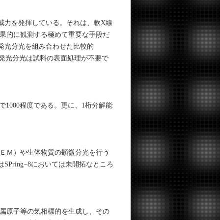
威力を発揮している。それは、軟X線
果的に観測する極めて重要な手段だ
発光分光を組み合わせた比較的
軟X線発光分光は試料の表面処理が不要で
1000程度である。更に、1桁分解能
ＥＭ）や生体物質の顕微分光を行う
ring−8においては未開拓なところ
属原子等の気相標的を生成し、その