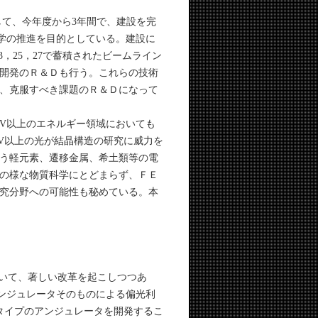
して、今年度から3年間で、建設を完
学の推進を目的としている。建設に
23，25，27で蓄積されたビームライン
開発のＲ＆Ｄも行う。これらの技術
、克服すべき課題のＲ＆Ｄになって
0eV以上のエネルギー領域においても
keV以上の光が結晶構造の研究に威力を
う軽元素、遷移金属、希土類等の電
の様な物質科学にとどまらず、ＦＥ
究分野への可能性も秘めている。本
おいて、著しい改革を起こしつつあ
ンジュレータそのものによる偏光利
タイプのアンジュレータを開発するこ