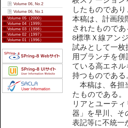
験ステーション
Volume 06, No.2
したものであり
Volume 06, No.1
本稿は、計画段
Volume 05（2000）
Volume 04（1999）
されたものである
Volume 03（1998）
Volume 02（1997）
8標準Ｘ線アン
Volume 01（1996）
試みとして一枚
用ブランチを併
ている高エネル
持つものである
本稿は、各担当
たものである。
リアとユーティ
器」を早川、そ
表記等に不統一