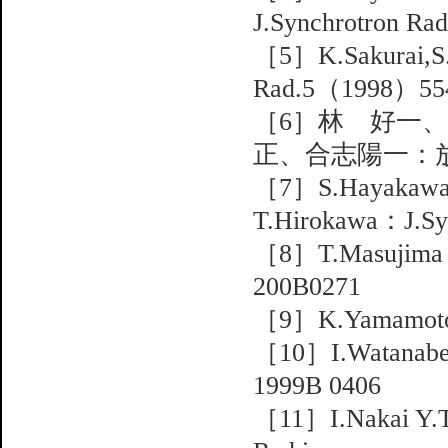
J.Synchrotron R
［5］K.Sakurai,S.
Rad.5（1998）55
［6］林 好一
正、合志陽一：放射
［7］S.Hayakawa,N
T.Hirokawa：J.Sy
［8］T.Masujima et
200B0271
［9］K.Yamamoto e
［10］I.Watanabe e
1999B 0406
［11］I.Nakai Y.Ter