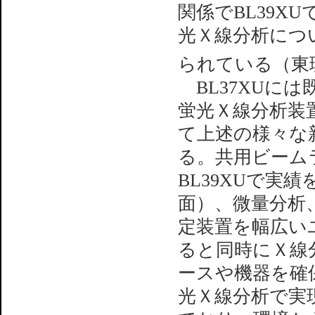
関係でBL39X
光Ｘ線分析につ
られている（東
BL37XUに
蛍光Ｘ線分析装
て上述の様々な
る。共用ビーム
BL39XUで実
面）、微量分析
定装置を幅広い
ると同時にＸ線
ースや機器を確
光Ｘ線分析で実