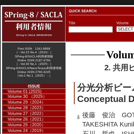
Title
Volume
Print ISSN 1341-9668
Volum
［ - Vol.15 No.4（2010）］
SPring-8/SACLA利用者情報
Online ISSN 2187-4794
［ - Vol.30 No.1（2025）］
2. 共用
SPring-8/SACLA/NanoTerasu利用者情報
Online ISSN 2760-3245
［Vol.1 No.1（2025） - ］
分光分析ビー
ISSUE
Volume 01 (2025)
Volume 30 （2025）
Conceptual 
Volume 29（2024）
Volume 28（2023）
Volume 27（2022）
後藤 俊治 GOTO 
Volume 26（2021）
TAKESHITA Kuni
Volume 25（2020）
Volume 24（2019）
石川 哲也 ISHIK