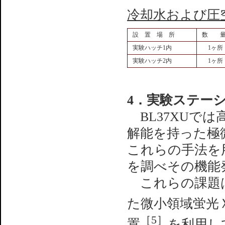
冷却水および圧
設 置 場 所
数 
実験ハッチ1内
1ヶ所
実験ハッチ2内
1ヶ所
4．実験ステー
BL37XUで
解能を持った極
これらの手法を
を調べその機能
これらの課題は
た微小領域蛍光
［5］
置
を利用し