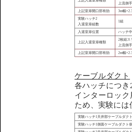
上記入退室扉種類
上流側
上記室扉開口部有効
3m幅×2
実験ハッチ2
1組
入退室扉組数
入退室扉位置
ハッチ
2枚組ス
上記入退室扉種類
上流側
上記室扉開口部有効
2m幅×2
ケーブルダクト
各ハッチにつき
インターロック
ため、実験には
実験ハッチ1天井部ケーブルダク
実験ハッチ1側面ケーブルダクト
実験ハッチ2天井部ケーブルダク