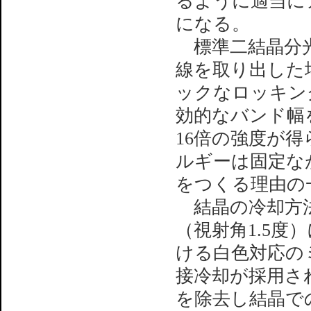
るように適当に
になる。
標準二結晶分光器
線を取り出した
ックなロッキン
効的なバンド幅
16倍の強度が
ルギーは固定な
をつくる理由の
結晶の冷却方法
（視射角1.5
ける白色対応の
接冷却が採用さ
を除去し結晶で