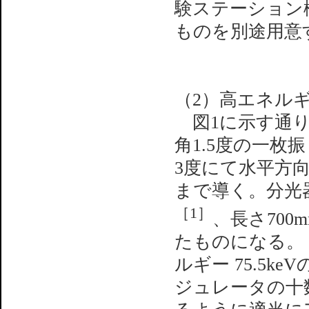
験ステーション
ものを別途用意
（2）高エネル
図1に示す通り
角1.5度の一
3度にて水平方
まで導く。分光器
［1］
、長さ70
たものになる。 
ルギー 75.5
ジュレータの十