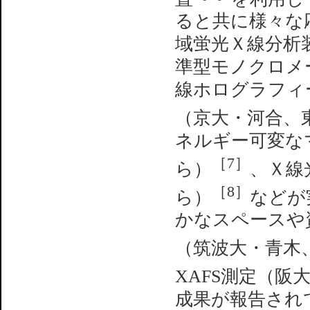
ると共に様々な
域蛍光Ｘ線分析
準型モノクロメ
線ホログラフィ
（京大・河合、
ネルギー可変な
［7］
ら）
、Ｘ線
［8］
ら）
などが
かなスペースや
（筑波大・青木
XAFS測定（阪
成果が報告され