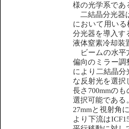
様の光学系であ
二結晶分光器は
において用いる
分光器を導入す
液体窒素冷却装
ビームの水平方
偏向のミラー調
により二結晶分
な反射光を選択
長さ700mmのも
選択可能である
27mmと視射
より下流はICF
平行移動に対し