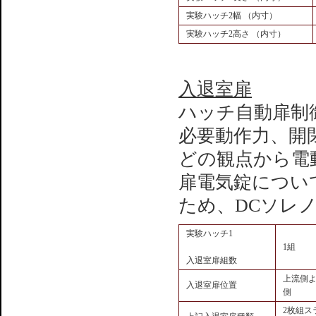
実験ハッチ2幅 （内寸）
実験ハッチ2高さ （内寸）
入退室扉
ハッチ自動扉制
必要動作力、開
どの観点から電
扉電気錠につい
ため、DCソレ
実験ハッチ1
1組
入退室扉組数
上流側よ
入退室扉位置
側
2枚組ス