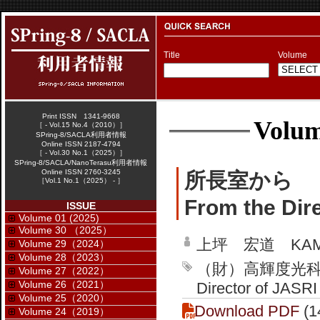
Title
Volume
Print ISSN 1341-9668
Volum
［ - Vol.15 No.4（2010）］
SPring-8/SACLA利用者情報
Online ISSN 2187-4794
［ - Vol.30 No.1（2025）］
SPring-8/SACLA/NanoTerasu利用者情報
Online ISSN 2760-3245
所長室から
［Vol.1 No.1（2025） - ］
From the Dire
ISSUE
Volume 01 (2025)
Volume 30 （2025）
上坪 宏道 KAMITS
Volume 29（2024）
Volume 28（2023）
（財）高輝度光科学研
Volume 27（2022）
Volume 26（2021）
Director of JASR
Volume 25（2020）
Download PDF
(1
Volume 24（2019）