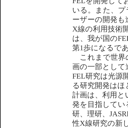
FELを開発し
いる。また、プ
ーザーの開発も
X線の利用技術開
は、我が国のFE
第1歩になるで
これまで世界の
画の一部として
FEL研究は光
る研究開発はほ
計画は、利用と
発を目指してい
研、理研、JAS
性X線研究の新