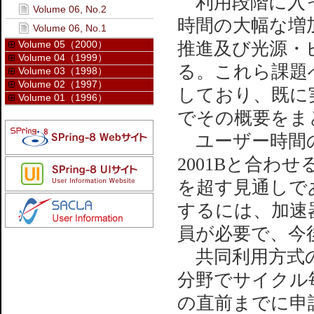
利用段階に入った
Volume 06, No.2
時間の大幅な増
Volume 06, No.1
Volume 05（2000）
推進及び光源・
Volume 04（1999）
る。これら課題
Volume 03（1998）
Volume 02（1997）
しており、既に
Volume 01（1996）
でその概要をま
ユーザー時間の
2001Bと合わせ
を超す見通しであ
するには、加速
員が必要で、今
共同利用方式の
分野でサイクル
の直前までに申