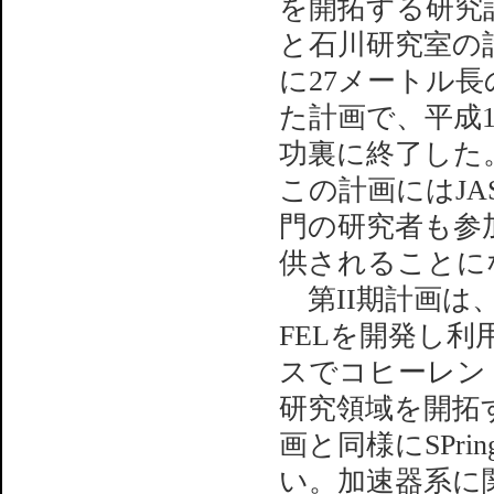
を開拓する研究
と石川研究室の計
に27メートル
た計画で、平成
功裏に終了した
この計画にはJA
門の研究者も参
供されることに
第II期計画は
FELを開発し利用
スでコヒーレン
研究領域を開拓
画と同様にSPr
い。加速器系に関