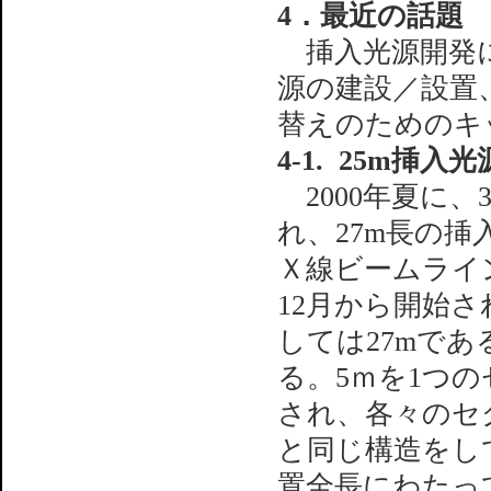
4．最近の話題
挿入光源開発に
源の建設／設置、
替えのためのキ
4-1. 25m挿入
2000年夏に、
れ、27m長の
Ｘ線ビームライ
12月から開始
しては27mであ
る。5ｍを1つ
され、各々のセ
と同じ構造をし
置全長にわたっ