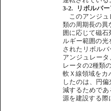
運転されている
3-2. リボルバ
このアンジュレ
類の周期長の異
囲に応じて磁石
ルギー範囲の光
されたリボルバ
アンジュレータ
レータの2種類
軟Ｘ線領域をカ
したのは、円偏
減するためである
源を建設する際