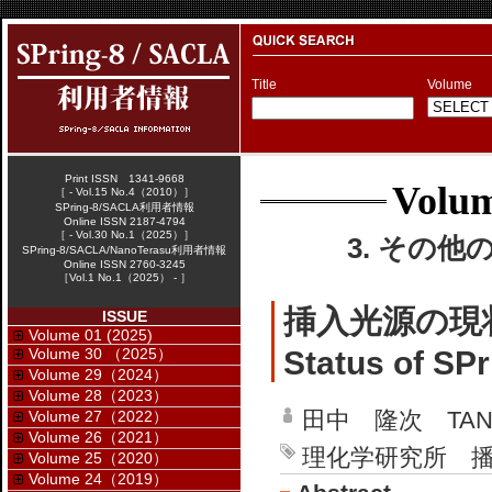
Title
Volume
Print ISSN 1341-9668
Volum
［ - Vol.15 No.4（2010）］
SPring-8/SACLA利用者情報
Online ISSN 2187-4794
［ - Vol.30 No.1（2025）］
3. その他
SPring-8/SACLA/NanoTerasu利用者情報
Online ISSN 2760-3245
［Vol.1 No.1（2025） - ］
挿入光源の現
ISSUE
Volume 01 (2025)
Volume 30 （2025）
Status of SPr
Volume 29（2024）
Volume 28（2023）
田中 隆次 TANAK
Volume 27（2022）
Volume 26（2021）
理化学研究所 播磨研究
Volume 25（2020）
Volume 24（2019）