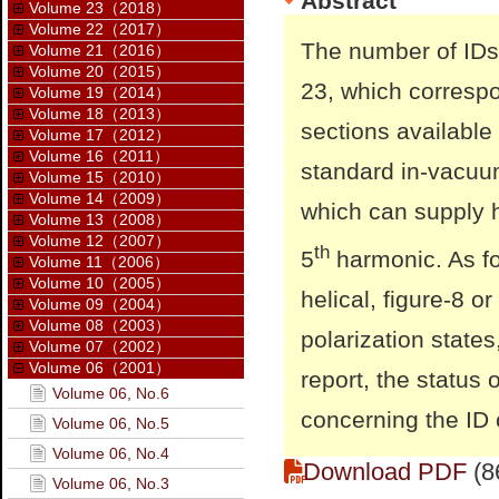
Abstract
Volume 23（2018）
Volume 22（2017）
The number of IDs 
Volume 21（2016）
Volume 20（2015）
23, which correspo
Volume 19（2014）
Volume 18（2013）
sections available
Volume 17（2012）
Volume 16（2011）
standard in-vacuum
Volume 15（2010）
Volume 14（2009）
which can supply 
Volume 13（2008）
Volume 12（2007）
th
5
harmonic. As fo
Volume 11（2006）
Volume 10（2005）
helical, figure-8 o
Volume 09（2004）
Volume 08（2003）
polarization states
Volume 07（2002）
Volume 06（2001）
report, the status 
Volume 06, No.6
concerning the ID 
Volume 06, No.5
Volume 06, No.4
Download PDF
(8
Volume 06, No.3