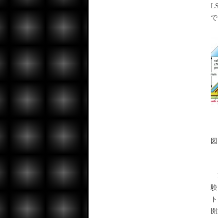
L
で
図
M
験
ト
開