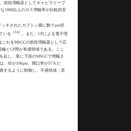
、前段増幅器としてキャピラリープ
に十分な1000以上のガス増幅率が比較的安
メッキされたカプトン膜に数十µm径
［14］
している
。また、CPによる電子増
はこれをMSGCの前段増幅器として応
電極とCP間が有感領域である。ここ
幅を起し、更に下段のMSGCで増幅さ
径が100µm、開口率が57％だ
通過するように制御し、不感領域・歪