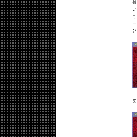
格
い
こ
ー
図