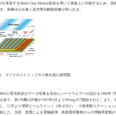
SIを実装するMulti-Chip-Module技術を用いて基板上に印刷するため
き、画像ゆがみ無く高空間分解能画像が得られる。
1 マイクロストリップガス検出器の原理図
SGC受光部及びデータ収集を含めたハードウエアーの設計を1996年
を経て、第1号機の評価が1997年6月よりSPring-8で開始された。また、同
し、12月より理研ビームラインⅠ（BL45XU）・小角実験ステーショ
始した。当初、放電による電極破壊、表面電荷蓄積からの増幅率変動の