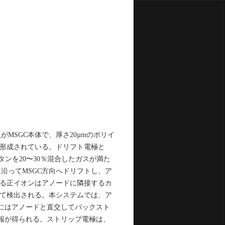
MSGC本体で、厚さ20µmのポリイ
形成されている。ドリフト電極と
ンを20〜30％混合したガスが満た
沿ってMSGC方向へドリフトし、ア
る正イオンはアノードに隣接するカ
て検出される。本システムでは、ア
にはアノードと直交してバックスト
報が得られる。ストリップ電極は、