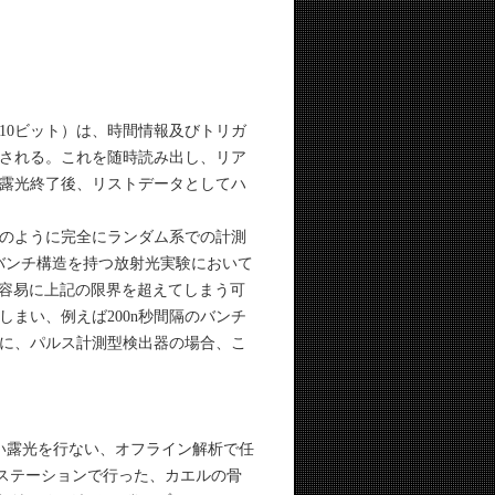
0ビット）は、時間情報及びトリガ
積される。これを随時読み出し、リア
露光終了後、リストデータとしてハ
線のように完全にランダム系での計測
がバンチ構造を持つ放射光実験において
率は容易に上記の限界を超えてしまう可
まい、例えば200n秒間隔のバンチ
般に、パルス計測型検出器の場合、こ
い露光を行ない、オフライン解析で任
実験ステーションで行った、カエルの骨