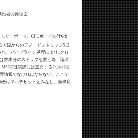
ス検出器の原理図
モリーボード、CPUボードの計6枚
Ｘ線からのアノードストリップ512
化され、パイプライン処理により1クロ
は数本分のストップを覆う為、論理
MSGCは実際には直交する2つの1次
置情報でなければならない。ここで
場合はマルチヒットとみなし、座標変