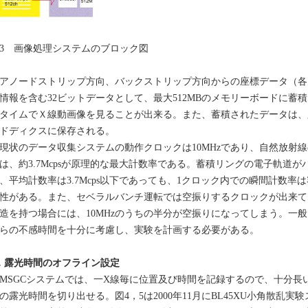
3 画像処理システムのブロック図
ノードストリップ方向、バックストリップ方向からの座標データ（各1
情報を含む32ビットデータとして、最大512MBのメモリーボードに蓄
タイムでＸ線動画像を見ることが出来る。また、蓄積されたデータは、
ドディクスに保存される。
状のデータ収集システムの動作クロックは10MHzであり、自然放射
は、約3.7Mcpsが原理的な最大計数率である。蓄積リングの電子軌道
、平均計数率は3.7Mcps以下であっても、1クロック内での瞬間計数
性がある。また、セベラルバンチ運転では空振りするクロックが出来てし
造を持つ場合には、10MHzのうちの半分が空振りになってしまう。一
らの不感時間を十分に考慮し、実験を計画する必要がある。
．露光時間のオフライン設定
SGCシステムでは、一X線毎に位置及び時間を記録するので、十分長
の露光時間を切り出せる。図4，5は2000年11月にBL45XU小角散乱