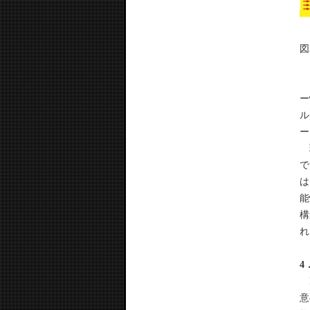
図
ア
ー
ル
ー
現
で
は
能
構
れ
4
M
意