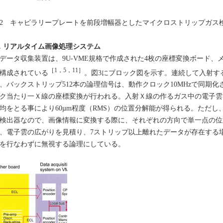
2 キャピラリープレートを前段増幅器としたマイクロストリップガ
．リアルタイム画像処理システム
ータ収集装置は、9U-VME規格で作成された4枚の座標変換ボード、メ
［1，5，11］
構成されている
。図3にブロック図を示す。連続して入射する
、バックストリップ512本の論理信号は、動作クロック10MHzで同期
ク当たり一Ｘ線の座標変換が行われる。入射Ｘ線の作るガス中の電子雲
均をとる事により60µm程度（RMS）の位置分解能が得られる。ただし、
検出器なので、画像情報に変換する際に、それぞれの方向で単一点の位
、電子雲の広がりを見積り、7ストリップ以上離れたデータが存在する
を行なわずに無視する論理にしている。