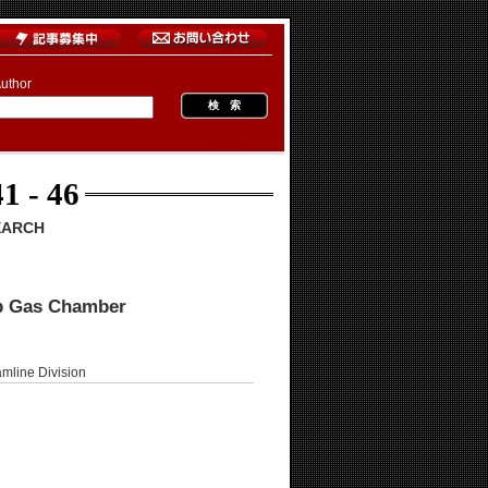
uthor
1 - 46
EARCH
ip Gas Chamber
 Division