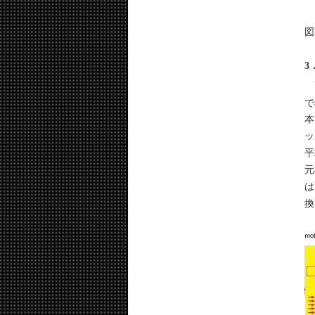
図
3
デ
で
本
ッ
平
元
は
換