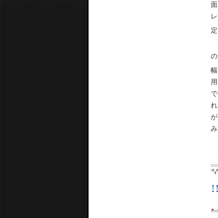
面
レ
定
M
の
幅
用
で
れ
が
み