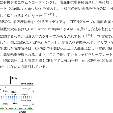
に有機チタニウムをコーティングし、表面抵抗率を軽減させた事に加え
ート（Capillary Plate：CP）を導入し、一様性の良い画像を得るの
［7〜11］
して得られるようになった
。
SGCに前段増幅器をつけるアイディアは、CERNグループの両面金属
無数の穴をあけたGas Electron Multiplier（GEM）を用いる方法を基に
［15］
に関する報告が山形大学のグループからなされており
、本研究で
した。図2にMSGCとCPを組み合わせた装置の構造図を示す。ドリフト
生成した電離電子は、CP内部で十数kV/cm以上の高電場により雪崩増
、高増幅率が得られる。また、ここで用いているキャピラリープレートは、
、印加高圧により電気力線をCP上下では極力平行、かつCP中を100％
が生じないよう設計している。