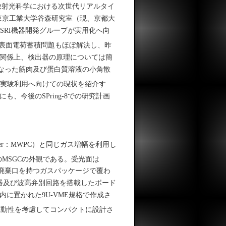
GC）は放射光科学における次世代リアルタイ
ら東京工業大学谷森研究室（現、京都大
SRI機器開発グループが実用化へ向
表面電荷蓄積問題もほぼ解決し、昨
関係上、検出器の原理については簡
行なった筋肉及び蛋白質溶液の小角散
射光実験利用へ向けての現状を紹介す
今後のSPring-8での研究計画
hamber：MWPC）と同じガス増幅を利用し
8でのMSGCの外観である。受光面は
入・廃棄口を持つガスパッケージで覆わ
器及び波高弁別回路を搭載したボード
内に置かれた9U-VME規格で作成さ
機動性を考慮してコンパクトに設計さ