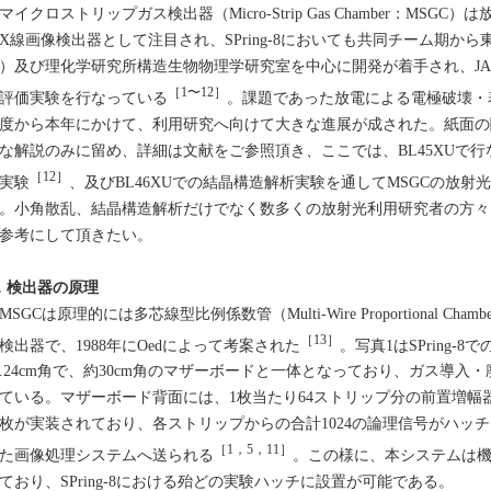
イクロストリップガス検出器（Micro-Strip Gas Chamber：MS
X線画像検出器として注目され、SPring-8においても共同チーム期か
）及び理化学研究所構造生物物理学研究室を中心に開発が着手され、JA
［1〜12］
評価実験を行なっている
。課題であった放電による電極破壊・
度から本年にかけて、利用研究へ向けて大きな進展が成された。紙面の
な解説のみに留め、詳細は文献をご参照頂き、ここでは、BL45XUで
［12］
実験
、及びBL46XUでの結晶構造解析実験を通してMSGCの放
。小角散乱、結晶構造解析だけでなく数多くの放射光利用研究者の方々にも、
参考にして頂きたい。
．検出器の原理
SGCは原理的には多芯線型比例係数管（Multi-Wire Proportional C
［13］
検出器で、1988年にOedによって考案された
。写真1はSPring-
0.24cm角で、約30cm角のマザーボードと一体となっており、ガス導
ている。マザーボード背面には、1枚当たり64ストリップ分の前置増幅
6枚が実装されており、各ストリップからの合計1024の論理信号がハッチ
［1，5，11］
た画像処理システムへ送られる
。この様に、本システムは
ており、SPring-8における殆どの実験ハッチに設置が可能である。