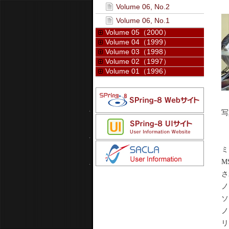
Volume 06, No.2
Volume 06, No.1
Volume 05（2000）
Volume 04（1999）
Volume 03（1998）
Volume 02（1997）
Volume 01（1996）
写
図
ミ
M
さ
ノ
ソ
ノ
リ