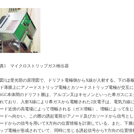
真1 マイクロストリップガス検出器
1は受光部の原理図で、ドリフト電極側からX線が入射する。下の基板が
ド薄膜上にアノードストリップ電極とカソードストリップ電極が交互に
SGC本体間のドリフト層は、アルゴン又はキセノンといった希ガスにエタ
れており、入射X線により希ガスから電離された2次電子は、電気力線に
ード近傍の高電場によって増幅される（ガス増幅）。増幅によって生じ
ードへ向かい、この際の誘起電荷がアノード及びカソードから信号とし
ードからの信号を用いてX方向の位置情報を計測している。また、下層
ップ電極が形成されていて、同時に生じる誘起信号からY方向の位置情