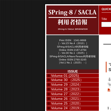
Title
Print ISSN 1341-9668
［ - Vol.15 No.4（2010）］
SPring-8/SACLA利用者情報
Online ISSN 2187-4794
［ - Vol.30 No.1（2025）］
SPring-8/SACLA/NanoTerasu利用者情報
Online ISSN 2760-3245
［Vol.1 No.1（2025） - ］
S
ISSUE
Volume 01 (2025)
Volume 30 （2025）
Volume 29（2024）
Volume 28（2023）
Volume 27（2022）
Volume 26（2021）
Volume 25（2020）
Volume 24（2019）
1