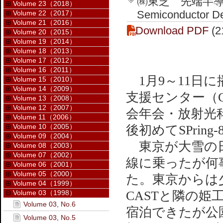
㈱東芝 先端半導体
Volume 23（2018）
Semiconductor De
Volume 22（2017）
Volume 21（2016）
Download PDF
(2
Volume 20（2015）
Volume 19（2014）
Volume 18（2013）
Volume 17（2012）
Volume 16（2011）
1月9～11日
Volume 15（2010）
Volume 14（2009）
支援センター（C
Volume 13（2008）
Volume 12（2007）
会年会・放射光
Volume 11（2006）
Volume 10（2005）
後初めてSPrin
Volume 09（2004）
東京が大雪の日
Volume 08（2003）
Volume 07（2002）
線に乗ったが何
Volume 06（2001）
Volume 05（2000）
た。東京からは
Volume 04（1999）
Volume 03（1998）
CASTと隣の姫
Volume 03, No.6
宿泊できたが公
Volume 03, No.5