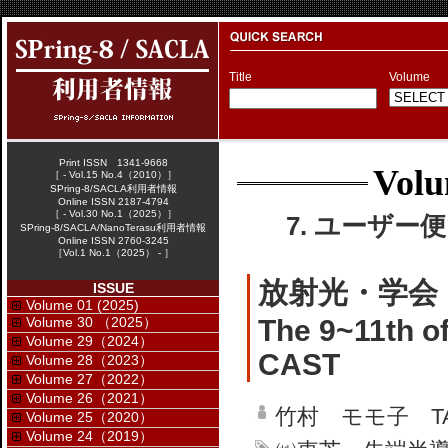
Title
Volume
Print ISSN 1341-9668
Volu
［ - Vol.15 No.4（2010）］
SPring-8/SACLA利用者情報
Online ISSN 2187-4794
［ - Vol.30 No.1（2025）］
7. ユーザー便り
SPring-8/SACLA/NanoTerasu利用者情報
Online ISSN 2760-3245
［Vol.1 No.1（2025） - ］
放射光・学会・S
ISSUE
Volume 01 (2025)
Volume 30 （2025）
The 9~11th o
Volume 29（2024）
CAST
Volume 28（2023）
Volume 27（2022）
Volume 26（2021）
竹村 モモ子 TAK
Volume 25（2020）
Volume 24（2019）