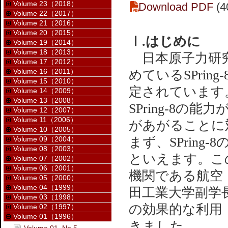
Volume 23（2018）
Download PDF
(4
Volume 22（2017）
Volume 21（2016）
Volume 20（2015）
Ⅰ.はじめに
Volume 19（2014）
Volume 18（2013）
日本原子力研究
Volume 17（2012）
Volume 16（2011）
めているSPri
Volume 15（2010）
定されています
Volume 14（2009）
Volume 13（2008）
SPring-8
Volume 12（2007）
Volume 11（2006）
があがることに
Volume 10（2005）
Volume 09（2004）
まず、SPrin
Volume 08（2003）
といえます。こ
Volume 07（2002）
Volume 06（2001）
機関である航空
Volume 05（2000）
Volume 04（1999）
田工業大学副学長
Volume 03（1998）
の効果的な利用
Volume 02（1997）
Volume 01（1996）
きました。