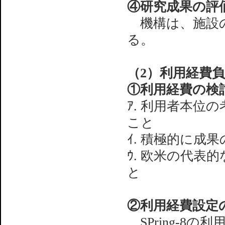
④研究成果の評
機構は、施設の
る。
（2）利用経費
①利用経費の検
ｱ. 利用者本
こと
ｲ. 積極的に成
ｳ. 欧米の代
と
②利用経費設定
SPring-8