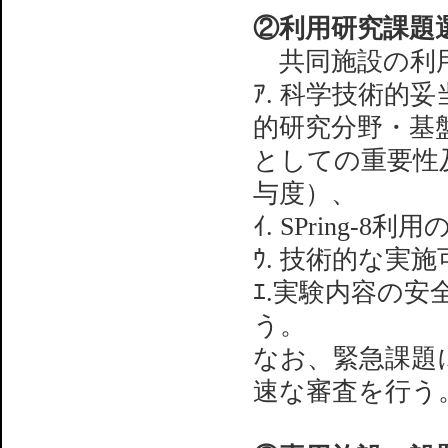
②利用研究課題
共同施設の利用
ｱ. 科学技術的
的研究分野・基
としての重要性
与度）、
ｲ. SPring-8
ｳ. 技術的な実
ｴ.実験内容の
う。
なお、緊急課題
速な審査を行う