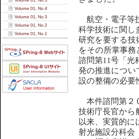
Volume 01, No.5
Volume 01, No.4
Volume 01, No.3
航空・電子等技
Volume 01, No.2
科学技術に関し
Volume 01, No.1
研究を要する技
をその所掌事務
諮問第11号「
発の推進につい
設の整備の必要
本件諮問第２０
技術庁長官から
以来、実質的に
射光施設分科会