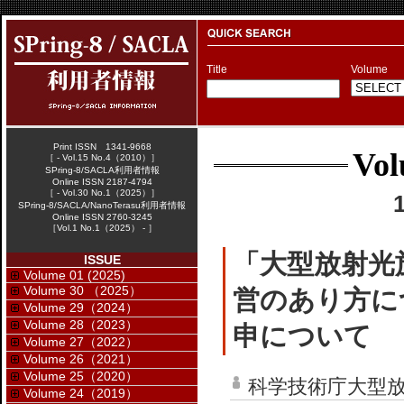
Title
Volume
Print ISSN 1341-9668
Vol
［ - Vol.15 No.4（2010）］
SPring-8/SACLA利用者情報
Online ISSN 2187-4794
［ - Vol.30 No.1（2025）］
SPring-8/SACLA/NanoTerasu利用者情報
Online ISSN 2760-3245
［Vol.1 No.1（2025） - ］
「大型放射光施
ISSUE
Volume 01 (2025)
Volume 30 （2025）
営のあり方に
Volume 29（2024）
Volume 28（2023）
申について
Volume 27（2022）
Volume 26（2021）
Volume 25（2020）
科学技術庁大型
Volume 24（2019）