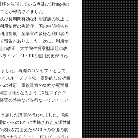
注視している点及びSPring-8の
ることが報告されました。
及び長期間有効な利用課題の改正に
利用制度の複雑化、国の中間報告を
利用制度、産学官の多様な利用者の
て報告がありました。次に、利用制
課題の改正、大学院生提案型課題の改
インI・II・IIIの運用変更が行わ
れました。再編のコンセプトとして、
化、ハイスループット化、基盤的な分析装
への対応、重複装置の集約や配置最
測定可能となるようにX線マイクロ
定装置の整備などを行なっていくこと
」と題した講演が行われました。X線
開始からの10年に実施された光源性能
現状を踏まえたSACLAの今後の展
環境は大きく向上し、FELビームライ