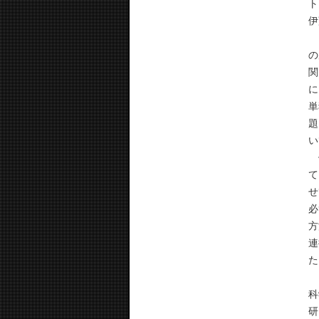
ト
伊
当
の
関
に
単
題
い
伊
て
せ
必
方
連
た
ま
科
研