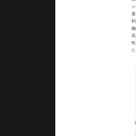
ン
基
利
施
高
性
た