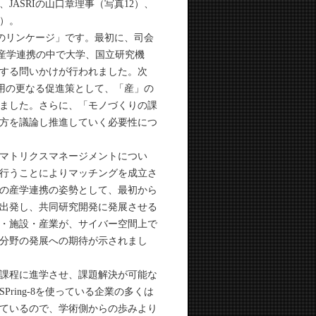
ASRIの山口章理事（写真12）、
）。
会のリンケージ」です。最初に、司会
める産学連携の中で大学、国立研究機
する問いかけが行われました。次
利用の更なる促進策として、「産」の
ました。さらに、「モノづくりの課
方を議論し推進していく必要性につ
マトリクスマネージメントについ
行うことによりマッチングを成立さ
の産学連携の姿勢として、最初から
出発し、共同研究開発に発展させる
・施設・産業が、サイバー空間上で
分野の発展への期待が示されまし
課程に進学させ、課題解決が可能な
ing-8を使っている企業の多くは
ているので、学術側からの歩みより