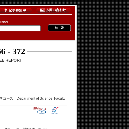
uthor
6 - 372
E REPORT
artment of Science, Faculty