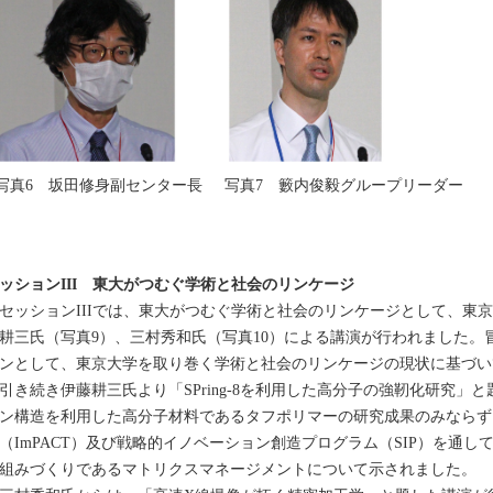
写真6 坂田修身副センター長
写真7 籔内俊毅グループリーダー
ッションIII 東大がつむぐ学術と社会のリンケージ
ッションIIIでは、東大がつむぐ学術と社会のリンケージとして、東京
耕三氏（写真9）、三村秀和氏（写真10）による講演が行われました。
ンとして、東京大学を取り巻く学術と社会のリンケージの現状に基づい
き続き伊藤耕三氏より「SPring-8を利用した高分子の強靭化研究」
ン構造を利用した高分子材料であるタフポリマーの研究成果のみならず
（ImPACT）及び戦略的イノベーション創造プログラム（SIP）を通
組みづくりであるマトリクスマネージメントについて示されました。