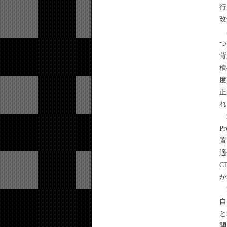
行
改
木
つ
背
積
度
正
れ
坂
P
置
適
C
が
籔
自
と
開