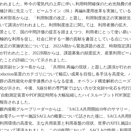
われました。昨今の電気代の上昇に伴い､利用時間確保のため光熱費の推移を
修計画に先立って、ビームライン（BL）再編&運用改革を実施してい
村部長からは、「利用制度の改正」と題し、利用制度改正の実施状況
いて講演が行われました。利用制度改正に関しては、利用者層の拡大、
景として、国の中間評価の提言を踏まえつつ、利用者にとって使い易い
極的な利用を促し、社会に対する一層の貢献を趣旨としている点につい
改正の実施状況については、2022A期から緊急課題の改正、時期指定
が行われたこと、2022B期からは、課題募集の頻度拡大、産業利用ビームラ
たことの詳細について示されました。
田副センター長からは、「共用BL再編の現状」と題した講演が行わ
roduction装置のカテゴリについて幅広い成果を目指し各手法を高度
群の高性能化や産学連携のさらなる促進、オペランド構造解析のニーズ
化が示され、今後、X線分析の専門家ではない方が文化財や化石を代行
T自動測定装置やPDF測定時間を大幅短縮したハイスループットPDF測
報告されました。
内俊毅グループリーダーからは、「SACLA共用開始10年のサマリー
由電子レーザー施設SACLAの概要について話された後に、SACLA共用
利用環境の高度化、主な共用装置と利用基盤の現状、世界のXFEL施設の
について講演されました。この10年間において、SACLAの性能・利用