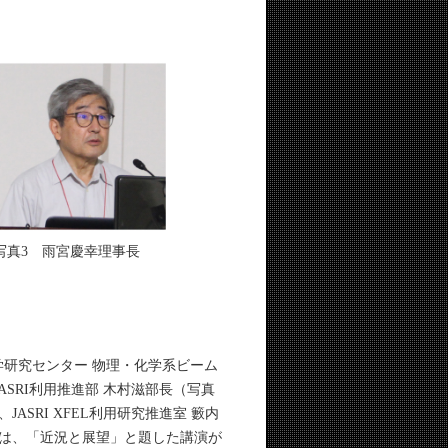
写真3 雨宮慶幸理事長
学研究センター 物理・化学系ビーム
ASRI利用推進部 木村滋部長（写真
ASRI XFEL利用研究推進室 籔内
らは、「近況と展望」と題した講演が