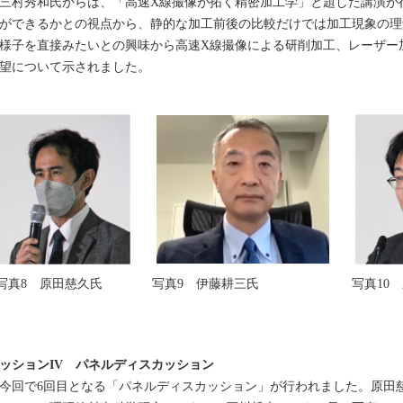
村秀和氏からは、「高速X線撮像が拓く精密加工学」と題した講演が
ができるかとの視点から、静的な加工前後の比較だけでは加工現象の理
様子を直接みたいとの興味から高速X線撮像による研削加工、レーザー
望について示されました。
写真8 原田慈久氏
写真9 伊藤耕三氏
写真10
ッションIV パネルディスカッション
回で6回目となる「パネルディスカッション」が行われました。原田