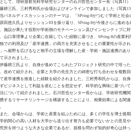
として、理研放射光科学研究センターの石川哲也センター長（写真11）、J
藤耕三氏、三村秀和氏が会場およびオンラインで参加しました（写真13
パネルディスカッションのテーマは、「SPring-8がつむぐ学術と社
原田慈久氏よりセッションIIIを振り返り、SPring-8が今後さらに進
、施設が果たす役割や学術側のモチベーション及びインセンティブに対
、山口章理事より企業に在籍していた経験に基づき、SPring-8の産業
独での利用及び「産学連携」の両方を充実させることの重要性が示され
」へ裾野を広げるなど相手の立場を理解した産・学術・施設連携のあり
て示されました。
藤耕三氏より、自身が進めてこられたプロジェクト研究の中で培った
、改めて紹介され、企業と大学の先生方との綿密な打ち合わせを複数回
て産学連携を推進した経験を紹介されました。三村秀和氏からは、自身
ずビジネスとして利益を産むことを想定せず、科学的な興味に基づいて
法について紹介されました。石川哲也センター長からは、学術研究機関
携するリサーチリンケージを構築することにより、相乗効果による関連
。
た、会場からは、学術と産業を結ぶためには、多くの学生を博士後期
学的関心の高い人材を大学から送り出す努力も必要でないかとの意見やSPr
究所を持つような大きな企業であるが、規模を問わず知的好奇心は持っ