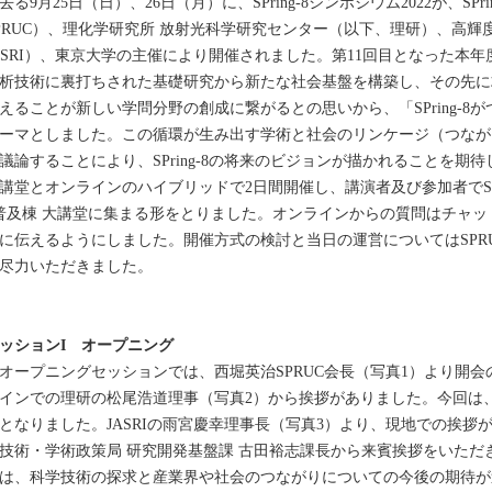
る9月25日（日）、26日（月）に、SPring-8シンポジウム2022が、SP
PRUC）、理化学研究所 放射光科学研究センター（以下、理研）、高
ASRI）、東京大学の主催により開催されました。第11回目となった本年度の
析技術に裏打ちされた基礎研究から新たな社会基盤を構築し、その先に
えることが新しい学問分野の創成に繋がるとの思いから、「SPring-8
ーマとしました。この循環が生み出す学術と社会のリンケージ（つながり）を
議論することにより、SPring-8の将来のビジョンが描かれることを期待して
講堂とオンラインのハイブリッドで2日間開催し、講演者及び参加者でSPrin
普及棟 大講堂に集まる形をとりました。オンラインからの質問はチャ
に伝えるようにしました。開催方式の検討と当日の運営についてはSPR
尽力いただきました。
ッションI オープニング
ープニングセッションでは、西堀英治SPRUC会長（写真1）より開
インでの理研の松尾浩道理事（写真2）から挨拶がありました。今回は
となりました。JASRIの雨宮慶幸理事長（写真3）より、現地での挨拶
技術・学術政策局 研究開発基盤課 古田裕志課長から来賓挨拶をいただ
は、科学技術の探求と産業界や社会のつながりについての今後の期待が