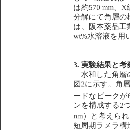
は約570 mm
分解にて角層の
は、阪本薬品工
wt%水溶液を用
3. 実験結果と考
水和した角層の
図2に示す。角
ードなピークが6
ンを構成する2
nm）と考えら
短周期ラメラ構