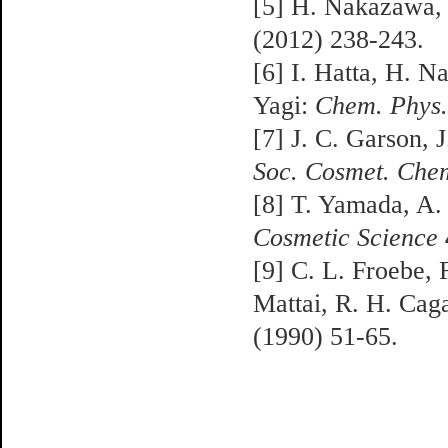
[5] H. Nakazawa, 
(2012) 238-243.
[6] I. Hatta, H. 
Yagi:
Chem. Phys.
[7] J. C. Garson, 
Soc. Cosmet. Che
[8] T. Yamada, A.
Cosmetic Science
[9] C. L. Froebe, 
Mattai, R. H. Cag
(1990) 51-65.