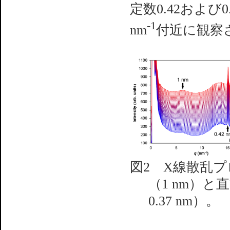
定数0.42および
-1
nm
付近に観察
図2 X線散乱
（1 nm）と
0.37 nm）。