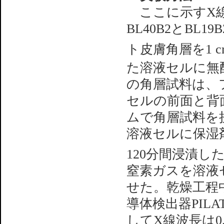
ここに示すX線回
BL40B2とB
ト皮膚角層を1 c
た溶液セルに無
の角層試料は、
セルの前面と背
ムで角層試料を
溶液セルに保湿
120分間浸漬した
窒素ガスを溶液
せた。乾燥工程
導体検出器PILA
してX線波長は0