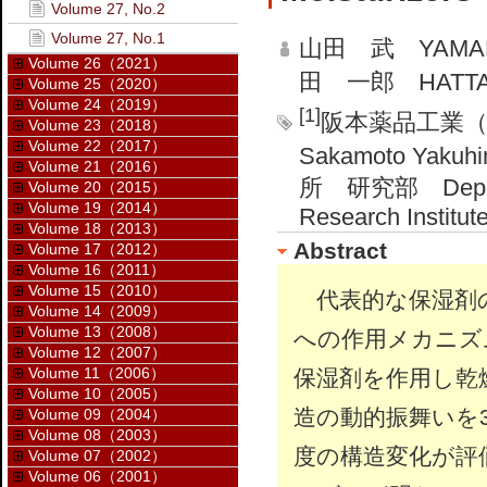
Volume 27, No.2
Volume 27, No.1
山田 武 YAMADA
Volume 26（2021）
田 一郎 HATTA I
Volume 25（2020）
Volume 24（2019）
[1]
阪本薬品工業（株） 
Volume 23（2018）
Volume 22（2017）
Sakamoto Yakuhi
Volume 21（2016）
所 研究部 Departmen
Volume 20（2015）
Volume 19（2014）
Research Institut
Volume 18（2013）
Abstract
Volume 17（2012）
Volume 16（2011）
Volume 15（2010）
代表的な保湿剤の
Volume 14（2009）
Volume 13（2008）
への作用メカニズ
Volume 12（2007）
Volume 11（2006）
保湿剤を作用し乾
Volume 10（2005）
造の動的振舞いを
Volume 09（2004）
Volume 08（2003）
度の構造変化が評
Volume 07（2002）
Volume 06（2001）