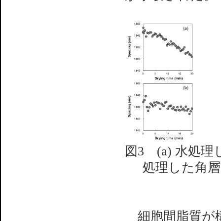
図3 (a) 水処
処理した角層
細胞間脂質が構