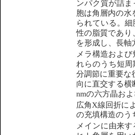
ンパク質が詰ま
胞は角層内の水
られている。細
性の脂質であり
を形成し、長軸
メラ構造および
れらのうち短周
分調節に重要な
向に直交する横断
nmの六方晶および
広角X線回折に
の充填構造のう
メインに由来す