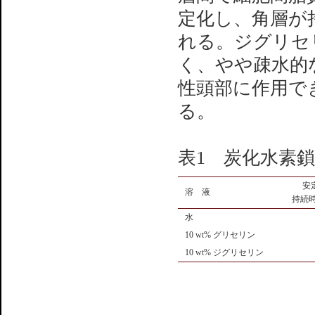
定化し、角層が
れる。ジグリセ
く、やや疎水的
性頭部に作用で
る。
表1 炭化水素
安
溶 液
持続時
水
10 wt% グリセリン
10 wt% ジグリセリン