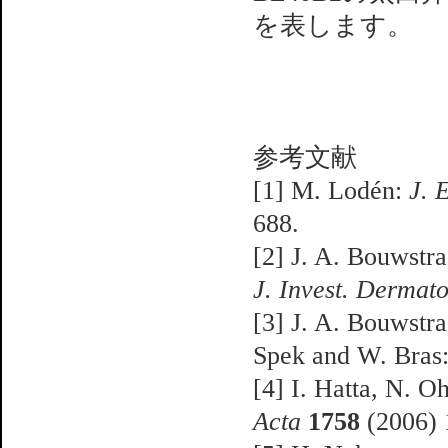
を表します。
参考文献
[1] M. Lodén:
J. 
688.
[2] J. A. Bouwstra
J. Invest. Dermato
[3] J. A. Bouwstra
Spek and W. Bras
[4] I. Hatta, N. O
Acta
1758
(2006) 