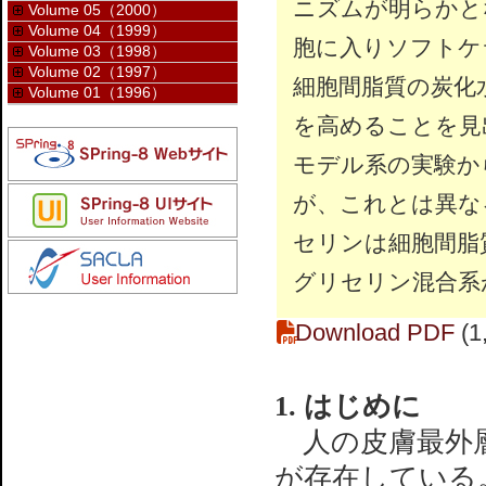
ニズムが明らかと
Volume 05（2000）
Volume 04（1999）
胞に入りソフトケ
Volume 03（1998）
Volume 02（1997）
細胞間脂質の炭化
Volume 01（1996）
を高めることを見
モデル系の実験か
が、これとは異な
セリンは細胞間脂
グリセリン混合系
Download PDF
(1
1. はじめに
人の皮膚最外層
が存在している