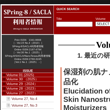
Title
Volume
Print ISSN 1341-9668
Vol
［ - Vol.15 No.4（2010）］
SPring-8/SACLA利用者情報
Online ISSN 2187-4794
［ - Vol.30 No.1（2025）］
1. 最近の研
SPring-8/SACLA/NanoTerasu利用者情報
Online ISSN 2760-3245
［Vol.1 No.1（2025） - ］
保湿剤の肌ナ
ISSUE
Volume 01 (2025)
Volume 30 （2025）
品化
Volume 29（2024）
Volume 28（2023）
Elucidation o
Volume 27（2022）
Skin Nanostr
Volume 27, No.4
Volume 27, No.3
Moisturizers