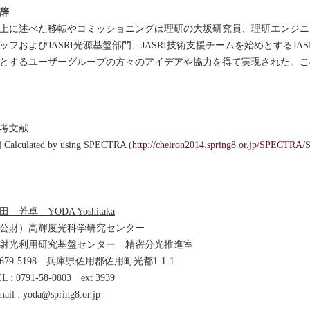
辞
に述べた移転やコミッショニングは理研の大坂研究員、理研エンジニ
ッフおよびJASRI光源基盤部門、JASRI技術支援チームを始めとするJ
とするユーザーグループの方々のアイデアや協力を得て実現された。こ
考文献
] Calculated by using SPECTRA (
http://cheiron2014.spring8.or.jp/SPECT
田 芳卓 YODA Yoshitaka
公財）高輝度光科学研究センター
射光利用研究基盤センター 精密分光推進室
679-5198 兵庫県佐用郡佐用町光都1-1-1
L : 0791-58-0803 ext 3939
mail : yoda@spring8.or.jp