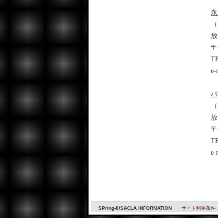
永
（
放
〒
TE
e-
バ
（
放
〒
TE
e-
SPring-8/SACLA INFORMATION
サイト利用条件