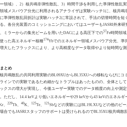
ー領域）、2）核共鳴非弾性散乱、3）時間干渉を利用した準弾性散乱
領域メスバウア分光に利用されるアナライザは実験ハッチ1に、核共鳴
に準弾性散乱回折計は実験ハッチ2に常設されて、手法の切替時間を短
る。各分光装置のコミッショニングにおいてはユーザーもJASRI外来
57
、ミラーからの集光ビームを用いたDACによる高圧下での
Fe時間領
174
使った高エネルギー核種
Ybでのエネルギー領域メスバウア分光、準
増大したフラックスにより、より高精度なデータ取得やより短時間な測
. まとめ
共鳴散乱の共同利用実験のBL09XUからBL35XUへの移転ならびに
ラインでの実験であるため細かなトラブルはあったものの、全体として
ックスの増大が実現し、今後ユーザー実験でのデータ精度の向上や測定
。ただし、14.4 keVより低いエネルギーや29 keVから43 keVのエ
229
40
125
121
Kr、
Th、
K、
Te、
Sbなどの実験にはBL19LXUなどの他の
場合でもJASRIスタッフのサポートは受けられるのでBL35XU核共鳴