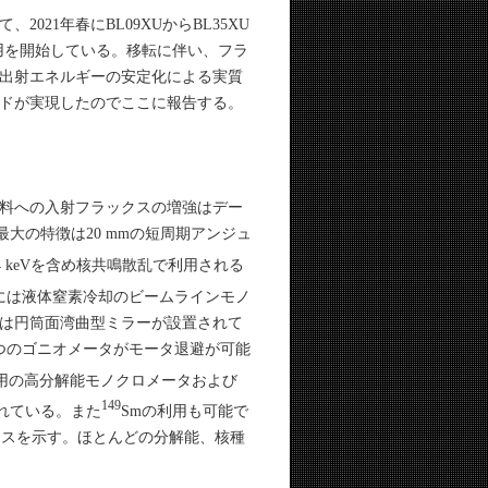
21年春にBL09XUからBL35XU
利用を開始している。移転に伴い、フラ
出射エネルギーの安定化による実質
ドが実現したのでここに報告する。
料への入射フラックスの増強はデー
大の特徴は20 mmの短周期アンジュ
4.4 keVを含め核共鳴散乱で利用される
には液体窒素冷却のビームラインモノ
は円筒面湾曲型ミラーが設置されて
つのゴニオメータがモータ退避が可能
y用の高分解能モノクロメータおよび
149
されている。また
Smの利用も可能で
クスを示す。ほとんどの分解能、核種