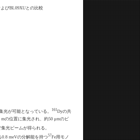
よびBL09XUとの比較
161
集光が可能となっている。
Dyの共
5 mの位置に集光され、約50 μmのビ
で集光ビームが得られる。
57
8 meVの分解能を持つ
Fe用モノ