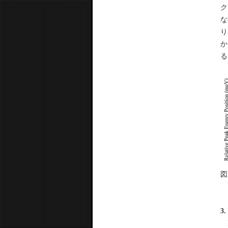
ク
な
り
か
る
図
3
B