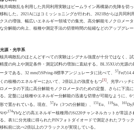
共鳴散乱を利用した共同利用実験はビームライン再構築の先陣を切って、20
移転した。2021Aにはコミッショニングが行われ、2021Bからは共同
クスの増強、幅広いエネルギー領域での集光、高分解能モノクロメータ
な分解能の向上、核種や測定手法の切替時間の短縮などのアップグレー
. 光源・光学系
共鳴散乱のほとんどすべての実験はシグナル強度が十分ではなく、試
精度の向上や測定条件・測定試料の増加に直結する。BL35XUの光源の最
57
ータである。32 mmのSPring-8標準アンジュレータに比べて、
Feの1
[1]
くの核種のエネルギーにおいて、2倍以上の強度をもつ
。光学ハッチ
ロメータの下流に高分解能モノクロメータのための定盤、さらに下流に
る。定盤には核種やエネルギー分解能の迅速な切替が可能なように、6
57
151
119
161
形で置かれている。現在、
Fe（3つの分解能）、
Eu、
Sn、
D
174
Niや
Ybなどの高エネルギー核種用のSi220チャンネルカットが常設
る。表1に分光後に得られたPINフォトダイオードで測定されたフラッ
移転前に比べ2倍以上のフラックスが実現している。