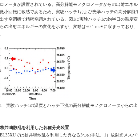
ロメータが設置されている。高分解能モノクロメータからの出射エネル
微小回転に敏感であるため、実験ハッチ1および光学ハッチの高分解能
出す空調機で精密空調されている。図1に実験ハッチ1の約半日の温度変化と
らの出射エネルギーの変化を示すが、変動は±0.1 meVに収まってお
。
1 実験ハッチ1の温度とハッチ下流の高分解能モノクロメータからの
. 核共鳴散乱を利用した各種分光装置
L35XUでは核共鳴散乱を利用した異なる3つの手法、1）放射光メス