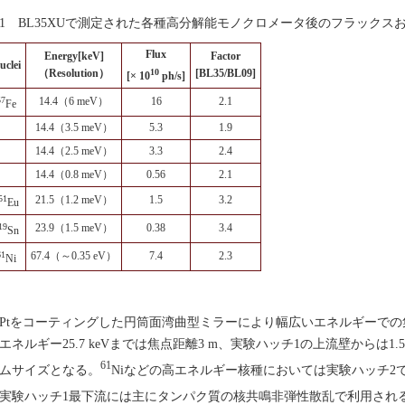
1 BL35XUで測定された各種高分解能モノクロメータ後のフラックスお
Flux
Energy[keV]
Factor
uclei
（Resolution）
10
[BL35/BL09]
[× 10
ph/s]
57
14.4（6 meV）
16
2.1
Fe
14.4（3.5 meV）
5.3
1.9
14.4（2.5 meV）
3.3
2.4
14.4（0.8 meV）
0.56
2.1
51
21.5（1.2 meV）
1.5
3.2
Eu
19
23.9（1.5 meV）
0.38
3.4
Sn
61
67.4（～0.35 eV）
7.4
2.3
Ni
tをコーティングした円筒面湾曲型ミラーにより幅広いエネルギーでの
エネルギー25.7 keVまでは焦点距離3 m、実験ハッチ1の上流壁からは1.
61
ムサイズとなる。
Niなどの高エネルギー核種においては実験ハッチ2
験ハッチ1最下流には主にタンパク質の核共鳴非弾性散乱で利用される0.