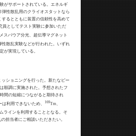
実験がサポートされている。エネルギ
非弾性散乱用のクライオスタットなら
くするとともに装置の信頼性を高めて
研究員としてテスト実験に参加いただ
域メスバウア分光、超伝導マグネット
弾性散乱実験などが行われた。いずれ
定が実現している。
コミッショニングを行った。新たなビー
は順調に実施された。予想されたフ
時間の短縮につながると期待され
169
ネルギーは利用できないため、
Tm、
ビームラインを利用することとなる。そ
散乱の担当者にご相談いただきたい。