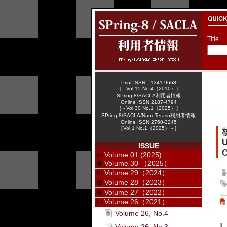
Title
Print ISSN 1341-9668
［ - Vol.15 No.4（2010）］
SPring-8/SACLA利用者情報
Online ISSN 2187-4794
［ - Vol.30 No.1（2025）］
SPring-8/SACLA/NanoTerasu利用者情報
Online ISSN 2760-3245
［Vol.1 No.1（2025） - ］
U
ISSUE
C
Volume 01 (2025)
Volume 30 （2025）
Volume 29（2024）
Volume 28（2023）
Volume 27（2022）
Volume 26（2021）
Volume 26, No.4
1