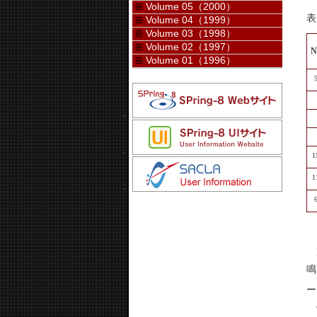
Volume 05（2000）
表
Volume 04（1999）
Volume 03（1998）
Volume 02（1997）
N
Volume 01（1996）
1
1
P
鳴
ー
実