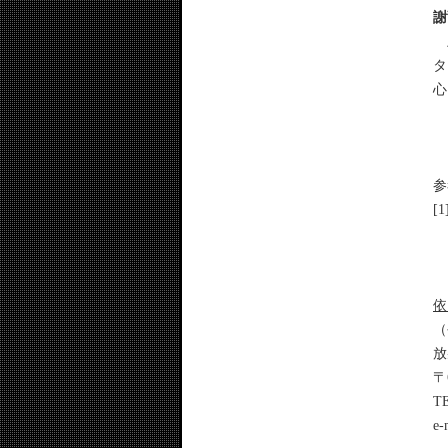
謝
上
タ
心
参
[1
依
（
放
〒
TE
e-