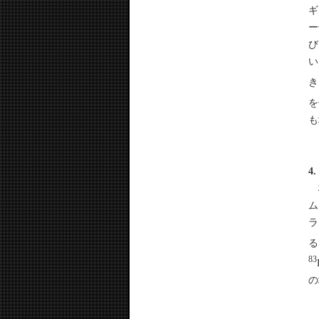
ギ
ー
び
い
き
を
も
4
核
ム
ラ
る
83
の