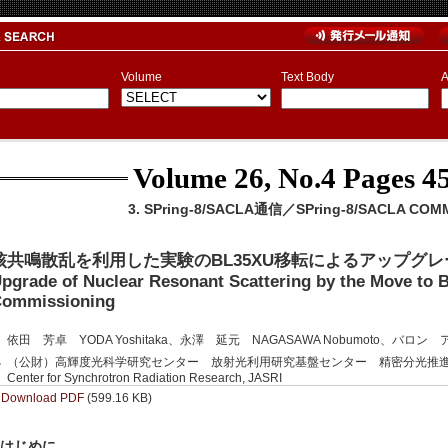
Volume
Text Body
A
Volume 26, No.4
Pages 45
3. SPring-8/SACLA通信／SPring-8/SACLA COM
核共鳴散乱を利用した実験のBL35XU移転によるアップグ
pgrade of Nuclear Resonant Scattering by the Move to 
ommissioning
依田 芳卓 YODA Yoshitaka、永澤 延元 NAGASAWA Nobumoto、バロン ア
（公財）高輝度光科学研究センター 放射光利用研究基盤センター 精密分光推進室 Precision
Center for Synchrotron Radiation Research, JASRI
Download PDF
(599.16 KB)
. はじめに