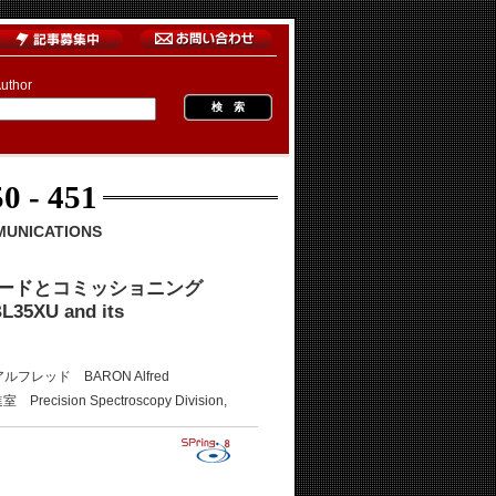
uthor
0 - 451
MUNICATIONS
レードとコミッショニング
BL35XU and its
ルフレッド BARON Alfred
 Spectroscopy Division,