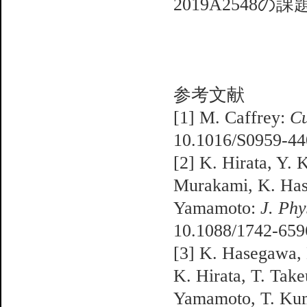
2019A2548
参考文献
[1] M. Caffrey:
Cu
10.1016/S0959-44
[2] K. Hirata, Y.
Murakami, K. Has
Yamamoto:
J. Phy
10.1088/1742-659
[3] K. Hasegawa,
K. Hirata, T. Tak
Yamamoto, T. Ku