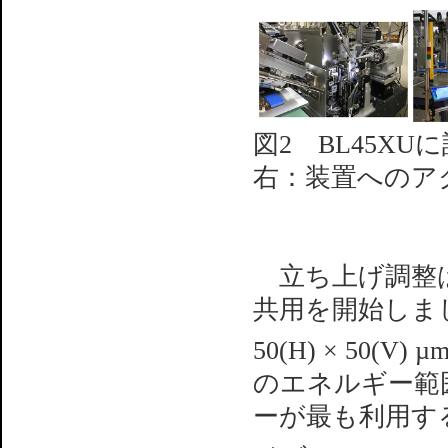
図2 BL45X
右：装置へのア
立ち上げ調整は2
共用を開始しました
50(H) × 50(V) µ
のエネルギー範囲は、
ーが最も利用するエ