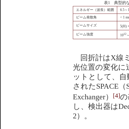
表1 典型的
エネルギー（波長）範囲
6.5～
ビーム発散角
< 1 m
ビームサイズ
5(H) 
ビーム強度
12
10
～
回折計はX線ミ
光位置の変化に
ットとして、自動
されたSPACE（SPrin
[4]
Exchanger）
の
し、検出器はDec
2）。