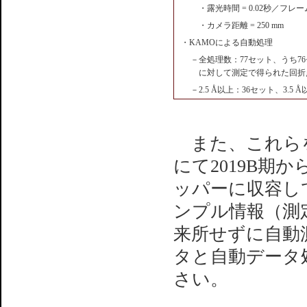
・露光時間 = 0.02秒／フレー
・カメラ距離 = 250 mm
・KAMOによる自動処理
－全処理数：77セット、うち7
に対して測定で得られた回折
－2.5 Å以上：36セット、3.5 Å
また、これらを
にて2019B期
ッパーに収容して
ンプル情報（測
来所せずに自動
タと自動データ
さい。