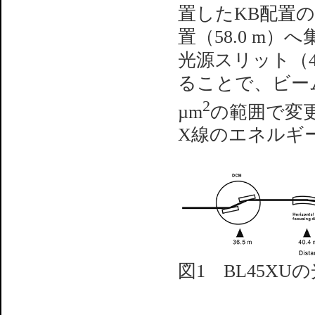
置したKB配置の楕円
置（58.0 m
光源スリット（4
ることで、ビームサイズ
2
µm
の範囲で変
X線のエネルギー範
図1 BL45XU