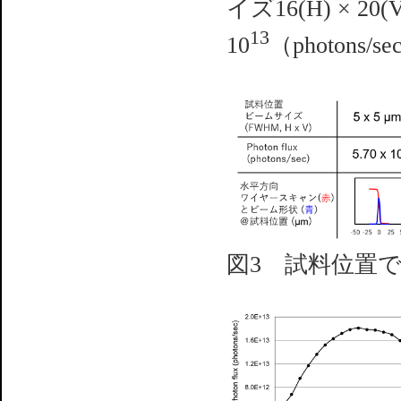
イズ16(H) × 20(
13
10
（photon
図3 試料位置での