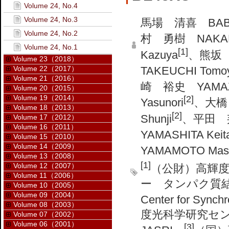
Volume 24, No.4
Volume 24, No.3
馬場 清喜 BABA 
Volume 24, No.2
村 勇樹 NAKAMU
Volume 24, No.1
[1]
Kazuya
、熊坂 崇
Volume 23（2018）
Volume 22（2017）
TAKEUCHI Tomoy
Volume 21（2016）
崎 裕史 YAMAZAK
Volume 20（2015）
Volume 19（2014）
[2]
Yasunori
、大橋 
Volume 18（2013）
[2]
Shunji
、平田 邦
Volume 17（2012）
Volume 16（2011）
YAMASHITA Keit
Volume 15（2010）
Volume 14（2009）
YAMAMOTO Mas
Volume 13（2008）
[1]
Volume 12（2007）
（公財）高輝
Volume 11（2006）
ー タンパク質結晶解析推
Volume 10（2005）
Volume 09（2004）
Center for Synch
Volume 08（2003）
度光科学研究センター 
Volume 07（2002）
Volume 06（2001）
[3]