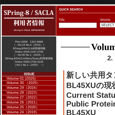
Title
Volume
Print ISSN 1341-9668
Volum
［ - Vol.15 No.4（2010）］
SPring-8/SACLA利用者情報
Online ISSN 2187-4794
［ - Vol.30 No.1（2025）］
2
SPring-8/SACLA/NanoTerasu利用者情報
Online ISSN 2760-3245
［Vol.1 No.1（2025） - ］
新しい共用タ
ISSUE
Volume 01 (2025)
Volume 30 （2025）
BL45XUの
Volume 29（2024）
Volume 28（2023）
Current Stat
Volume 27（2022）
Public Prote
Volume 26（2021）
Volume 25（2020）
BL45XU
Volume 24（2019）