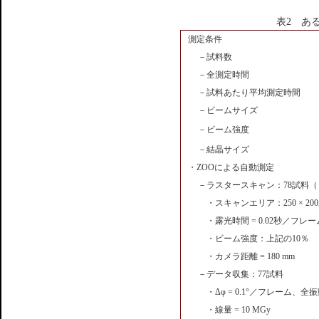
表2 あ
測定条件
－試料数
－全測定時間
－試料あたり平均測定時間
－ビームサイズ
－ビーム強度
－結晶サイズ
・ZOOによる自動測定
－ラスタースキャン：78試料（
・スキャンエリア：250 × 200あ
・露光時間 = 0.02秒／フレー
・ビーム強度：上記の10％
・カメラ距離 = 180 mm
－データ収集：77試料
・Δφ = 0.1°／フレーム、全振動
・線量 = 10 MGy