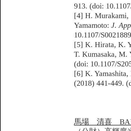
913. (doi: 10.11
[4] H. Murakami,
Yamamoto:
J. App
10.1107/S002188
[5] K. Hirata, K.
T. Kumasaka, M.
(doi: 10.1107/S2
[6] K. Yamashita,
(2018) 441-449. 
馬場 清喜 BABA