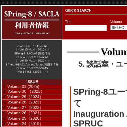
Title
Volume
Print ISSN 1341-9668
Volum
［ - Vol.15 No.4（2010）］
SPring-8/SACLA利用者情報
Online ISSN 2187-4794
［ - Vol.30 No.1（2025）］
5. 談話室・ユ
SPring-8/SACLA/NanoTerasu利用者情報
Online ISSN 2760-3245
［Vol.1 No.1（2025） - ］
ISSUE
Volume 01 (2025)
SPring-
Volume 30 （2025）
Volume 29（2024）
て
Volume 28（2023）
Volume 27（2022）
Inauguration
Volume 26（2021）
Volume 25（2020）
SPRUC
Volume 24（2019）