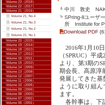
Volume 23（2018）
Volume 22（2017）
中川 敦史 NAKAG
Volume 21（2016）
Volume 21, No.4
SPring-8ユ
Volume 21, No.3
所 Institute for P
Volume 21, No.2
Download PDF
(6
Volume 21, No.1
Volume 20（2015）
Volume 19（2014）
2016年1月10
Volume 18（2013）
Volume 17（2012）
（SPRUC）平
Volume 16（2011）
より、第3期のS
Volume 15（2010）
Volume 14（2009）
期会長、高原淳
Volume 13（2008）
Volume 12（2007）
発展してきた基
Volume 11（2006）
Volume 10（2005）
ように取り組ん
Volume 09（2004）
ます。
Volume 08（2003）
Volume 07（2002）
各幹事は、下記
Volume 06（2001）