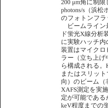
200 μm角に制限
photons/s（浜
のフォトンフラ
ビームライン最
ド蛍光X線分析
に実験ハッチ内
装置はマイクロビーム
ラー（立ち上げ
ら構成される。K
またはスリットで
向）のビーム（
XAFS測定を
定が可能であるが
keV程度までの