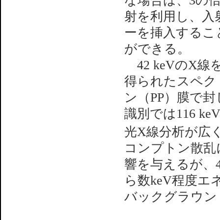
な場合は、3の
射を利用し、入
ーを挿入すること
ができる。
42 keVのX
得られたスペク
ン（PP）膜で
識別では116 
光X線分析が広
コンプトン散乱
響を与えるが、4
ら数keV程度
バックグラウン