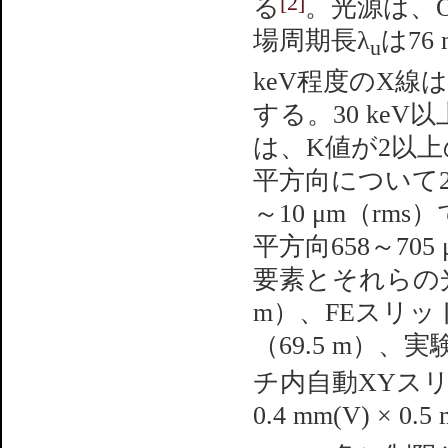
[2]
る
。光源は、O
場周期長λ
は76
u
keV程度のX線
する。30 ke
は、K値が2以上
平方向について28
～10 μm（r
平方向658～70
要素とそれらの光
m）、FEスリッ
（69.5 m）、
チ内自動XYスリ
0.4 mm(V) 