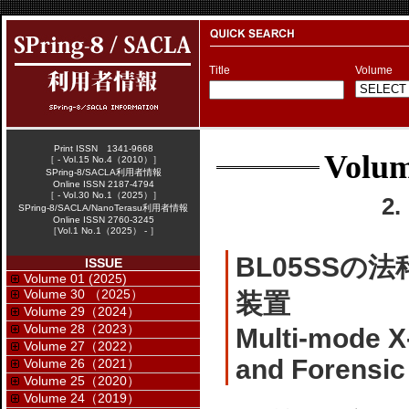
Title
Volume
Print ISSN 1341-9668
Volum
［ - Vol.15 No.4（2010）］
SPring-8/SACLA利用者情報
Online ISSN 2187-4794
［ - Vol.30 No.1（2025）］
2
SPring-8/SACLA/NanoTerasu利用者情報
Online ISSN 2760-3245
［Vol.1 No.1（2025） - ］
BL05SS
ISSUE
Volume 01 (2025)
Volume 30 （2025）
装置
Volume 29（2024）
Volume 28（2023）
Multi-mode X
Volume 27（2022）
and Forensic
Volume 26（2021）
Volume 25（2020）
Volume 24（2019）