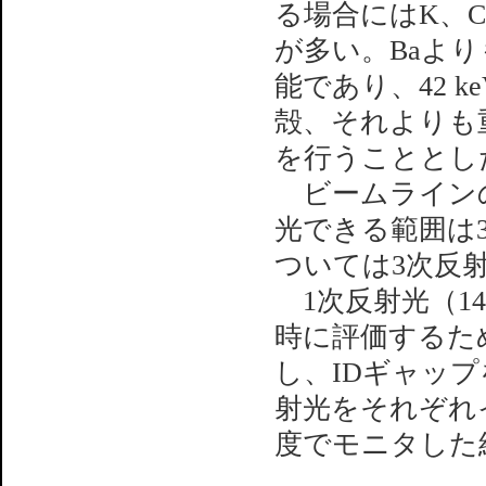
る場合にはK、
が多い。Baよ
能であり、42 
殻、それよりも
を行うこととし
ビームラインのS
光できる範囲は36
ついては3次反
1次反射光（14 
時に評価するため
し、IDギャッ
射光をそれぞれ
度でモニタした