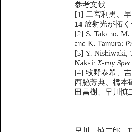
参考文献
[1] 二宮利男、早川
14
放射光が拓く化
[2] S. Takano, M.
and K. Tamura:
Pr
[3] Y. Nishiwaki, 
Nakai:
X-ray Spec
[4] 牧野泰希
西脇芳典、橋本
田昌樹、早川慎
早川 慎二郎 HAYA