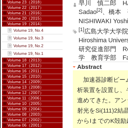
早川 慎二郎 HAYA
Volume 23（2018）
Volume 22（2017）
[2]
Sadao
、橋本 敬 
Volume 21（2016）
Volume 20（2015）
NISHIWAKI Yoshi
Volume 19（2014）
[1]
広島大学大学院 工学研
Volume 19, No.4
Volume 19, No.3
Hiroshima Univer
Volume 19, No.2
研究促進部門 Researc
Volume 19, No.1
学 教育学部 Faculty
Volume 18（2013）
Volume 17（2012）
Abstract
Volume 16（2011）
Volume 15（2010）
加速器診断ビーム
Volume 14（2009）
Volume 13（2008）
析装置を設置し、
Volume 12（2007）
Volume 11（2006）
進めてきた。アンジ
Volume 10（2005）
Volume 09（2004）
射光をSi(111
Volume 08（2003）
からIまでのK殻
Volume 07（2002）
Volume 06（2001）