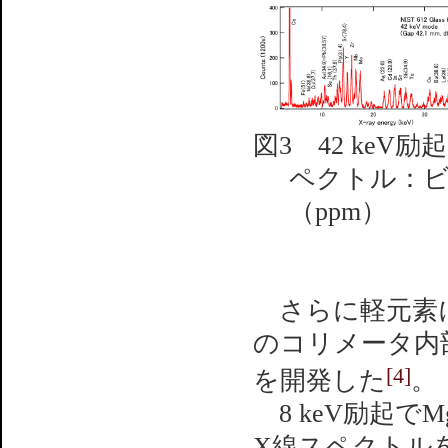
図3 42 keV
ペクトル：ビ
（ppm）
さらに軽元素に
のコリメータ内
[4]
を開発した
。
8 keV励起で
X線スペクトルを