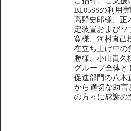
ご指導、ご支援
BL05SSの利
高野史郎様、正
定装置およびソ
寛様、河村直己
在立ち上げ中の
勝様、小山貴久
グループ全体と
促進部門の八木
から適切な助言
の方々に感謝の