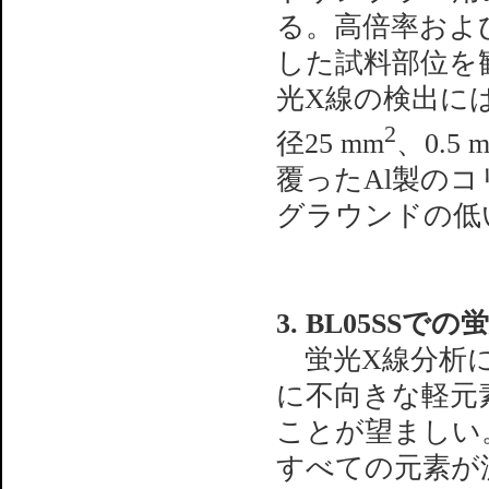
る。高倍率およ
した試料部位を
光X線の検出に
2
径25 mm
、0.
覆ったAl製の
グラウンドの低
3. BL05SSで
蛍光X線分析に
に不向きな軽元
ことが望ましい。
すべての元素が