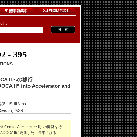
uthor
2 - 395
TIONS
A IIへの移行
OCA II” into Accelerator and
 ISHII Miho
ion, JASRI
ontrol Architecture II）の開発を行
DOCA IIに更新した。長年に渡る