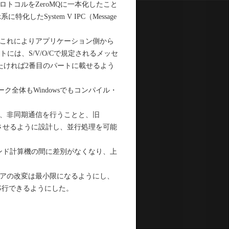
、プロトコルをZeroMQに一本化したこと
したSystem V IPC（Message
、これによりアプリケーション側から
は、S/V/O/Cで規定されるメッセ
たければ2番目のパートに載せるよう
ーク全体もWindowsでもコンパイル・
）、非同期通信を行うことと、旧
作させるように設計し、並行処理を可能
ンド計算機の間に差別がなくなり、上
アの改変は最小限になるようにし、
へ移行できるようにした。