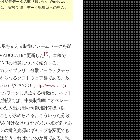
変長データの取り扱いや、Windows
。今後は、実験制御・データ収集系への導入も
ン制御系を支える制御フレームワークを従
[2]
MADOCA IIに更新した
。本稿で
CA IIの特徴について紹介する。
のライブラリ、分散アーキテクチャ
からなるソフトウェア群である。放
ics/
）やTANGO（
http://www.tango-
レームワークに共通する特徴は、ネット
きな施設では、中央制御室にオペレー
いた入出力用の制御用計算機（以
ことが求められる。こういった分散
気を付けなければならない点が多々あ
ンの挿入光源のギャップを変更でき
はどうすればいいのか等である。現