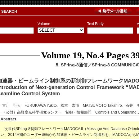
Volume
Text Body
A
Volume 19, No.4
Pages 39
5. SPring-8通信／SPring-8 COMMUNICA
加速器・ビームライン制御系の新制御フレームワークMADOC
ntroduction of Next-generation Control Framework “MAD
eamline Control System
古川 行人 FURUKAWA Yukito、松本 崇博 MATSUMOTO Takahiro、石井 美保
（公財）高輝度光科学研究センター 制御・情報部門 Controls and Computing Divis
Abstract
次世代SPring-8制御フレームワークMADOCA II（Message And Database Oriented C
い、2014A期のユーザー運転から加速器・ビームライン制御系を、MADOCAからMA