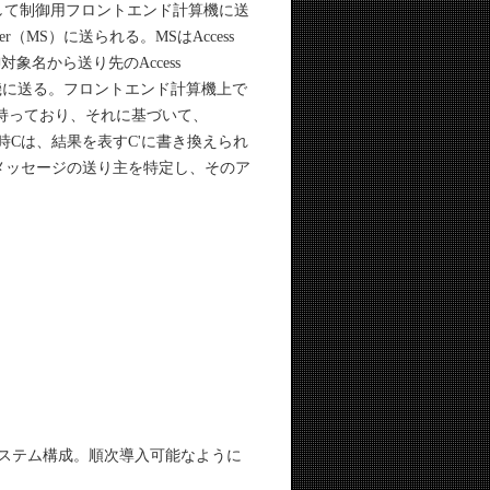
して制御用フロントエンド計算機に送
r（MS）に送られる。MSはAccess
御対象名から送り先のAccess
算機に送る。フロントエンド計算機上で
tbl）を持っており、それに基づいて、
の時Cは、結果を表すC'に書き換えられ
からメッセージの送り主を特定し、そのア
制御システム構成。順次導入可能なように