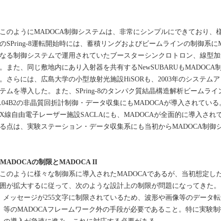
のようにMADOCA制御システムは、非常にシンプルにできており、様
のSPring-8運転開始時には、蓄積リングおよびビームラインの制御系に
なる制御システムで運用されていたブースターシンクロトロン、線型加速
。また、同じ敷地内にあり入射器を共有するNewSUBARUもMADOC
。さらには、広島大学の小型放射光施設HiSORも、2003年のシステム
テムを導入した。また、SPring-8のタンパク質結晶構造解析ビームラ
L04B2の非晶質回折計制御・データ収集にもMADOCAが導入されている
線自由電子レーザー施設SACLAにも、MADOCAが全面的に導入されている
る点は、実験ステーション・データ収集系にも当初からMADOCA制御
. MADOCAの制限とMADOCA II
のように様々な制御系に導入されたMADOCAであるが、当初想定し
囲が拡大するに従って、次のような設計上の制限が問題になってきた。
）メッセージが255文字に制限されているため、波形や画像等のデータ
等のMADOCAフレームワーク外の手段が必要であること。特に実験
の導入が急速に進み、これに対応する必要がある。