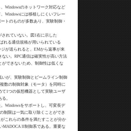
あり、Windowsのネットワーク対応など
、Windowsには移植しにくいフレー
サポートのものが多数あり、実験制御・
がされていない。図1右に示した
ll）と呼ばれる通信規格が用いられている
ージが送られると、EMから返事が来
ない。RPC通信は確実性が高い方法
とができないため、制御性は低くな
低いが、実験制御とビームライン制御
は複数の制御対象（モータ）を同時に
めて1つの仮想機器として実験ユーザ
ある。
。Windowsをサポートし、可変長デ
の制限は一気に取り除くことができ
リがこれらの条件を満たすことが分か
MADOCA II制御系である。重要な