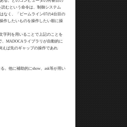
ある。どのコンピュータの何番目の
値を読むという命令は、制御システム
なく、「ビームライン07の4台目の
「操作したいものを操作したい順に操
トの文字列を用いることで上記のことを
、MADOCAライブラリが自動的に
。例えば先のギャップの操作であれ
。他に補助的にshow、ask等が用い
。