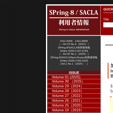
Title
Print ISSN 1341-9668
［ - Vol.15 No.4（2010）］
SPring-8/SACLA利用者情報
Online ISSN 2187-4794
［ - Vol.30 No.1（2025）］
SPring-8/SACLA/NanoTerasu利用者情報
Online ISSN 2760-3245
［Vol.1 No.1（2025） - ］
I
ISSUE
B
Volume 01 (2025)
Volume 30 （2025）
Volume 29（2024）
Volume 28（2023）
Volume 27（2022）
Volume 26（2021）
Volume 25（2020）
Volume 24（2019）