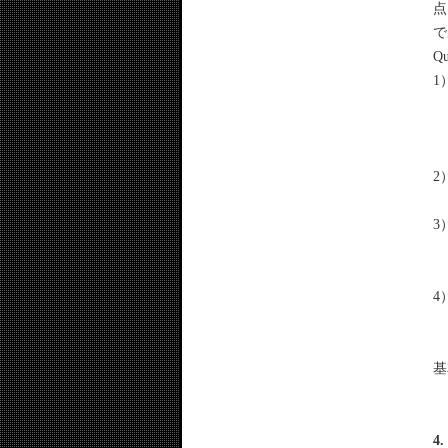
点
で
Q
1
2
3
4
な
基
4