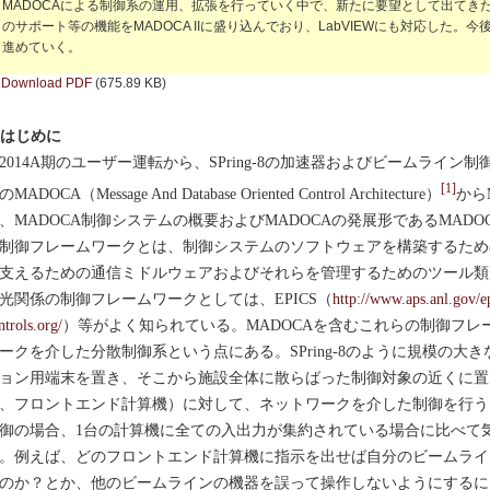
MADOCAによる制御系の運用、拡張を行っていく中で、新たに要望として出てきた可
のサポート等の機能をMADOCA IIに盛り込んでおり、LabVIEWにも対応した
進めていく。
Download PDF
(675.89 KB)
. はじめに
014A期のユーザー運転から、SPring-8の加速器およびビームライ
[1]
MADOCA（Message And Database Oriented Control Architecture）
から
、MADOCA制御システムの概要およびMADOCAの発展形であるMADO
御フレームワークとは、制御システムのソフトウェアを構築するため
支えるための通信ミドルウェアおよびそれらを管理するためのツール類
光関係の制御フレームワークとしては、EPICS（
http://www.aps.anl.gov/ep
ntrols.org/
）等がよく知られている。MADOCAを含むこれらの制御フ
ークを介した分散制御系という点にある。SPring-8のように規模の大
ョン用端末を置き、そこから施設全体に散らばった制御対象の近くに置
、フロントエンド計算機）に対して、ネットワークを介した制御を行う
御の場合、1台の計算機に全ての入出力が集約されている場合に比べて
。例えば、どのフロントエンド計算機に指示を出せば自分のビームライ
のか？とか、他のビームラインの機器を誤って操作しないようにするに