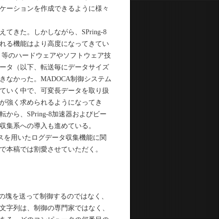
ケーションを作成できるように様々
てきた。しかしながら、SPring-8
られる機能はより高度になってきてい
モリ等のハードウェアやソフトウェア技
ータ（以下、転送毎にデータサイズ
なかった。MADOCA制御システム
ていく中で、可変長データを取り扱
が強く求められるようになってき
転から、SPring-8加速器およびビー
収集系への導入も進めている。
ースを用いたログデータ収集機能に関
で本稿では割愛させていただく。
数の塊を送って制御するのではなく、
文字列は、制御の専門家ではなく、