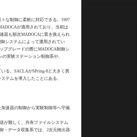
々な制御に柔軟に対応できる。1997
MADOCAが適用されており、当初は
器も順次MADOCAに置き換えられ
A制御システムによって運用されてい
アップグレードの際にMADOCA制御シ
インの実験ステーション制御系や、
。
。SACLAがSPring-8と大きく異
システムを導入したことにある。
た加速器の制御から実験制御等へ守備
転送が難しく、共有ファイルシステム
制御・データ収集系では、2次元検出器