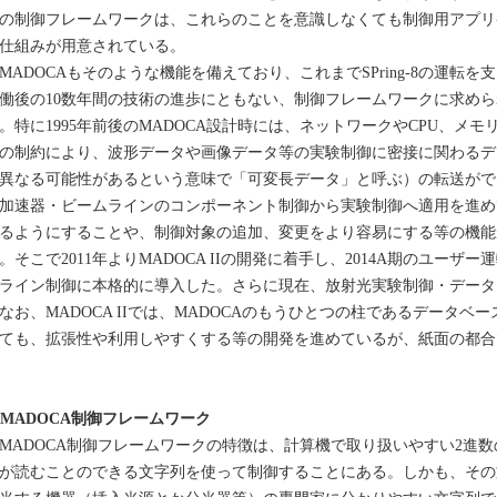
の制御フレームワークは、これらのことを意識しなくても制御用アプリ
仕組みが用意されている。
ADOCAもそのような機能を備えており、これまでSPring-8の運転を支え
働後の10数年間の技術の進歩にともない、制御フレームワークに求め
。特に1995年前後のMADOCA設計時には、ネットワークやCPU、メ
の制約により、波形データや画像データ等の実験制御に密接に関わるデ
異なる可能性があるという意味で「可変長データ」と呼ぶ）の転送ができ
加速器・ビームラインのコンポーネント制御から実験制御へ適用を進め
るようにすることや、制御対象の追加、変更をより容易にする等の機能
。そこで2011年よりMADOCA IIの開発に着手し、2014A期のユーザー運
ライン制御に本格的に導入した。さらに現在、放射光実験制御・データ
お、MADOCA IIでは、MADOCAのもうひとつの柱であるデータベ
ても、拡張性や利用しやすくする等の開発を進めているが、紙面の都合
. MADOCA制御フレームワーク
ADOCA制御フレームワークの特徴は、計算機で取り扱いやすい2進
が読むことのできる文字列を使って制御することにある。しかも、その