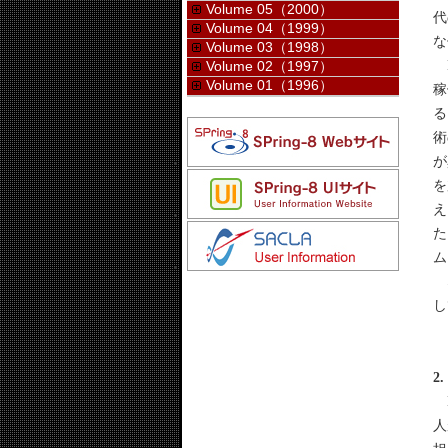
Volume 05（2000）
代
Volume 04（1999）
な
Volume 03（1998）
M
Volume 02（1997）
Volume 01（1996）
稼
る
術
が
を
え
た
ム
な
し
2
M
人