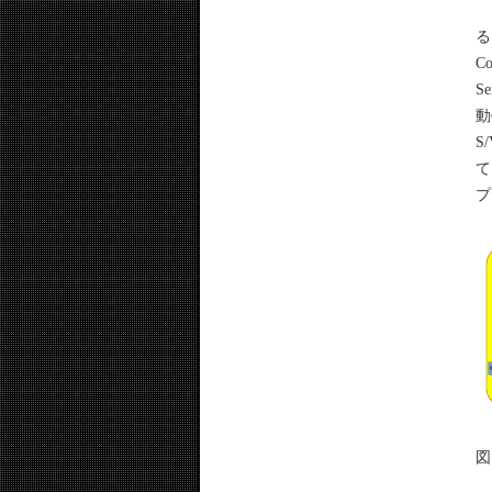
さ
る
C
S
動
S
て
プ
図