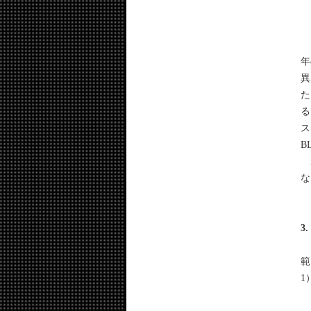
こ
年
異
た
る
ス
B
X
な
3
こ
範
1