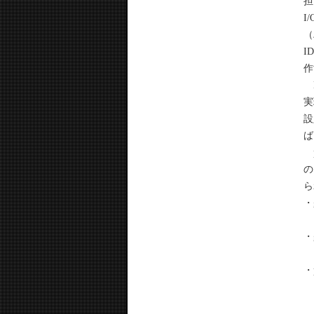
担
I
（
I
作
M
実
設
ば
pu
の
ら
・g
（
・g
（
・p
（