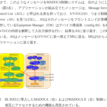
て、このようなメッセージをMADOCA制御システムは、次のように
（図1右）。アプリケーションが組み立てたメッセージは、Message Serve
ontrol List（ACL）と呼ばれる表を持っており、S/V/O/CのO、つまり制
erver（AS）を見つけ出し、ASはそのメッセージをフロントエンド計
作しているEquipment Manager（EM）はデバイス構成表（config.
/V/O/Cの内容を解釈して入出力操作を行い、結果をASに送り返す。こ
いる。ASはメッセージをO/V/S/C'に並べ替えてMSに送る。MSはS
リケーションに送り返す。
1 BL36XUに導入したMADOCA（右）およびMADOCA II（左）
相互にアクセスするための機能も用意されている。