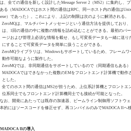
は、全ての通信を新しく設計したMessage Server 2（MS2）に集約し
ある（MADOCAではホスト間の通信はRPC、同一ホスト内の通信はUnix系に特化
ueue）であった）。これにより、上記の制限は次のように解消される。
）ZeroMQは、マルチパートメッセージという通信方法を提供しており
は、1回の通信の中に複数の情報を詰め込むことができる。最初のパートに
ージおよび管理上必須な情報を載せ、もし可変長データも一緒に送り
にすることで可変長データを簡単に扱うことができる。
）ZeroMQライブラリは、Windowsもサポートしているため、フレームワ
動作可能なように製作した。
）ZeroMQでは、非同期通信をサポートしているので（同期通信もある
MADOCAではできなかった複数のEMをフロントエンド計算機で動
とした。
）全てのホスト間の通信はMS2が担うため、上位系計算機とフロントエ
位系同士でもフロントエンド計算機同士でも接続が可能となった。
お、開発にあたっては既存の加速器、ビームライン制御用ソフトウェ
本的にはソースコードを修正せず、再コンパイルのみでMADOCA II
. MADOCA IIの導入