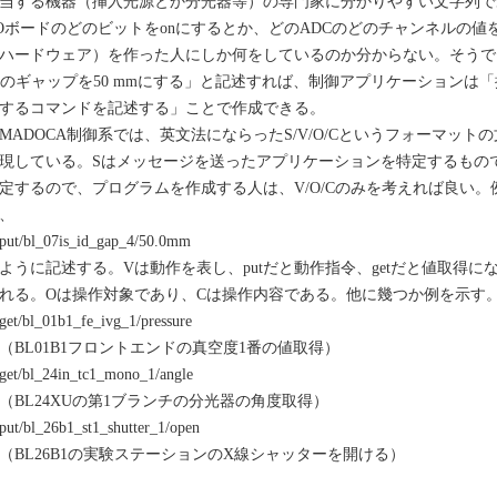
当する機器（挿入光源とか分光器等）の専門家に分かりやすい文字列で
/Oボードのどのビットをonにするとか、どのADCのどのチャンネルの
ハードウェア）を作った人にしか何をしているのか分からない。そうでは
Dのギャップを50 mmにする」と記述すれば、制御アプリケーションは
するコマンドを記述する」ことで作成できる。
ADOCA制御系では、英文法にならったS/V/O/Cというフォーマッ
現している。Sはメッセージを送ったアプリケーションを特定するもので
定するので、プログラムを作成する人は、V/O/Cのみを考えれば良い
、
t/bl_07is_id_gap_4/50.0mm
ように記述する。Vは動作を表し、putだと動作指令、getだと値取得になる
れる。Oは操作対象であり、Cは操作内容である。他に幾つか例を示す
et/bl_01b1_fe_ivg_1/pressure
BL01B1フロントエンドの真空度1番の値取得）
et/bl_24in_tc1_mono_1/angle
BL24XUの第1ブランチの分光器の角度取得）
ut/bl_26b1_st1_shutter_1/open
BL26B1の実験ステーションのX線シャッターを開ける）