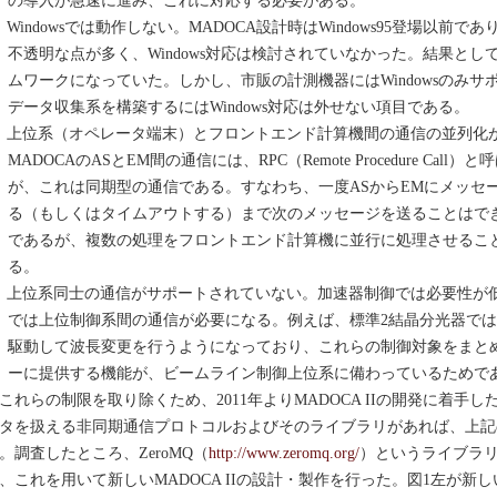
）Windowsでは動作しない。MADOCA設計時はWindows95登場以前で
不透明な点が多く、Windows対応は検討されていなかった。結果として
ムワークになっていた。しかし、市販の計測機器にはWindowsのみ
データ収集系を構築するにはWindows対応は外せない項目である。
）上位系（オペレータ端末）とフロントエンド計算機間の通信の並列化
MADOCAのASとEM間の通信には、RPC（Remote Procedure Ca
が、これは同期型の通信である。すなわち、一度ASからEMにメッセ
る（もしくはタイムアウトする）まで次のメッセージを送ることはでき
であるが、複数の処理をフロントエンド計算機に並行に処理させるこ
る。
）上位系同士の通信がサポートされていない。加速器制御では必要性が
では上位制御系間の通信が必要になる。例えば、標準2結晶分光器で
駆動して波長変更を行うようになっており、これらの制御対象をまと
ーに提供する機能が、ビームライン制御上位系に備わっているためで
れらの制限を取り除くため、2011年よりMADOCA IIの開発に着手した
タを扱える非同期通信プロトコルおよびそのライブラリがあれば、上記
。調査したところ、ZeroMQ（
http://www.zeromq.org/
）というライブラ
、これを用いて新しいMADOCA IIの設計・製作を行った。図1左が新しい