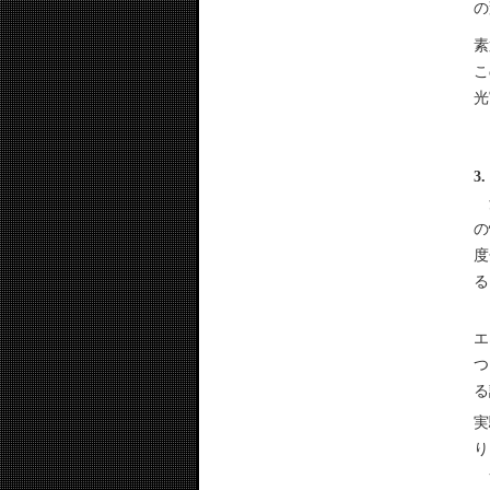
の
素
こ
光
3
角
の
度
る
ま
エ
つ
る
実
り
一