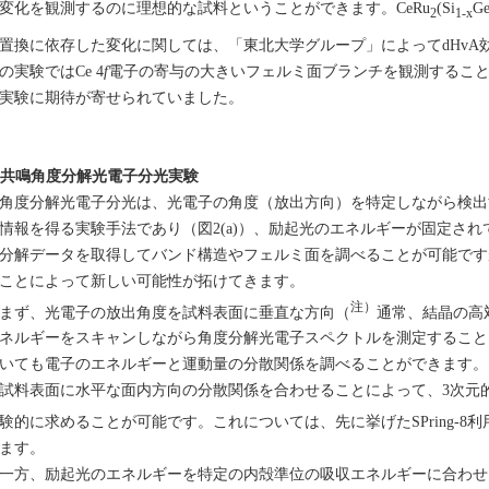
変化を観測するのに理想的な試料ということができます。CeRu
(Si
G
2
1-x
置換に依存した変化に関しては、「東北大学グループ」によってdHvA
の実験ではCe 4
f
電子の寄与の大きいフェルミ面ブランチを観測するこ
実験に期待が寄せられていました。
. 共鳴角度分解光電子分光実験
度分解光電子分光は、光電子の角度（放出方向）を特定しながら検出
情報を得る実験手法であり（図2(a)）、励起光のエネルギーが固定さ
分解データを取得してバンド構造やフェルミ面を調べることが可能です
ことによって新しい可能性が拓けてきます。
注）
ず、光電子の放出角度を試料表面に垂直な方向（
通常、結晶の高
ネルギーをスキャンしながら角度分解光電子スペクトルを測定すること
いても電子のエネルギーと運動量の分散関係を調べることができます。
試料表面に水平な面内方向の分散関係を合わせることによって、3次元
験的に求めることが可能です。これについては、先に挙げたSPring-8
ます。
方、励起光のエネルギーを特定の内殻準位の吸収エネルギーに合わせ