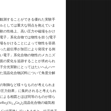
観測することができる優れた実験手
ルとしては重大な弱点を抱えていま
験の性格上、高い圧力や磁場をかけ
電子」系化合物では物性を担う
f
電子
場をかけることによって物性を容易
った超伝導が加圧により発現する例
い電子」系化合物の物性のメカニズ
面の変化を追跡することが求められ
子分光実験にとってはたいへんハー
た混晶化合物試料について角度分解
の制御など様々なものが考えられま
学圧力効果」に集約されると考えられ
による相図とほぼ同等のものが得ら
Ru
(Si
Ge
)
混晶化合物の磁気相
2
1-x
x
2
をGeで置換していきますと、結晶格子