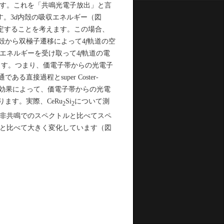
す。これを「共鳴光電子放出」と言
す。3
d
内殻の吸収エネルギー（図
測定することを考えます。この場合、
殻から双極子遷移によって4
f
軌道の空
エネルギーを受け取って4
f
軌道の電
存在します。つまり、価電子帯からの光電子
接過程とsuper Coster-
渉効果によって、価電子帯からの光電
ます。実際、CeRu
Si
について測
2
2
非共鳴でのスペクトルと比べてスペ
と比べて大きく変化しています（図