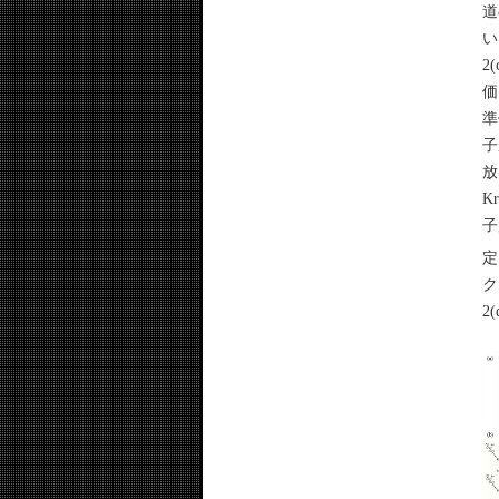
道
い
2
価
準
子
放
K
子
定
ク
2