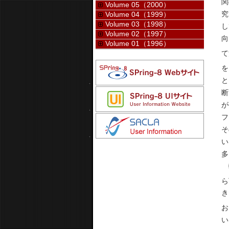
関
Volume 05（2000）
究
Volume 04（1999）
Volume 03（1998）
し
Volume 02（1997）
向
Volume 01（1996）
て
を
と
断
が
フ
そ
い
多
軟
ら
き
お
い