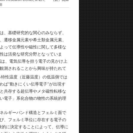
I
は、基礎研究的な関心のみならず、
、遷移金属元素や希土類金属元素、
よって伝導性や磁性に関して多様な
性は活発な研究分野となっていま
属は、電気伝導を担う電子の見かけ上
が観測されることから興味が持たれて
る特性温度（近藤温度）の低温側では
わば“動きにくい伝導電子”が出現す
と共存する超伝導やメタ磁性転移な
い電子」系化合物の物性の系統的理
ネルギーバンド構造とフェルミ面で
び、フェルミ準位に存在する電子の
験的に決定することによって、伝導に