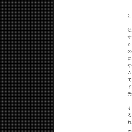
2
角
法
す
た
の
に
や
ム
て
ド
光
元
す
る
れ
図