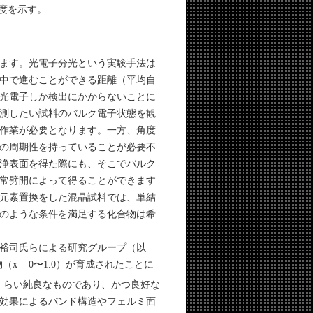
度を示す。
ます。光電子分光という実験手法は
中で進むことができる距離（平均自
光電子しか検出にかからないことに
測したい試料のバルク電子状態を観
作業が必要となります。一方、角度
の周期性を持っていることが必要不
浄表面を得た際にも、そこでバルク
常劈開によって得ることができます
元素置換をした混晶試料では、単結
のような条件を満足する化合物は希
裕司氏らによる研究グループ（以
（x = 0〜1.0）が育成されたことに
くらい純良なものであり、かつ良好な
効果によるバンド構造やフェルミ面