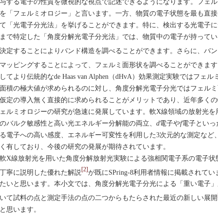
与する電子の性質を微視的な視点で記述できるようになります。フェル
を「フェルミオロジー」と言います。一方、物質の電子状態を最も直接
て「光電子分光法」を挙げることができます。特に、検出する光電子に
まで特定した「角度分解光電子分光法」では、物質中の電子が持ってい
決定することによりバンド構造を調べることができます。さらに、バン
マッピングすることによって、フェルミ面形状を調べることができます
してより伝統的なde Haas van Alphen（dHvA）効果測定実験で
面積の極大値が求められるのに対し、角度分解光電子分光ではフェルミ
仮定の導入無く直接的に求められることがメリットであり、近年多くの
ェルミオロジーの研究が急速に発展しています。軟X線領域の放射光を
のバルク敏感性と高い光エネルギー分解能の両立、
d
電子や
f
電子といっ
る電子への高い感度、エネルギー可変性を利用した3次元的な測定など
く有しており、今後の研究の発展が期待されています。
X線放射光を用いた角度分解放射光実験による強相関電子系の電子状
[2]
丁寧に説明した優れた解説
が既にSPring-8利用者情報に掲載され
たいと思います。本小文では、角度分解光電子分光による「重い電子」
いて試料の点と測定手法の点の二つからもたらされた最近の新しい展開
と思います。