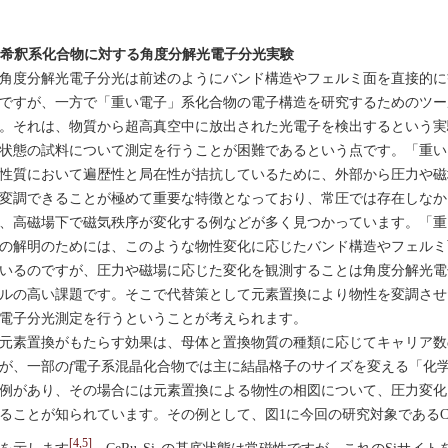
. 希釈系化合物に対する角度分解光電子分光実験
度分解光電子分光は前述のようにバンド構造やフェルミ面を直接的に
ですが、一方で「重い電子」系化合物の電子構造を研究するためのツー
。それは、物質から超高真空中に放出された光電子を検出するという実
状態の試料について測定を行うことが困難であるという点です。「重い
性質において遍歴性と局在性が拮抗しているために、外部から圧力や磁
変調できることが極めて重要な特徴となっており、常圧では存在しなか
、高磁場下で磁気秩序が変化する例などが多く見つかっています。「重
の解明のためには、このような物性変化に応じたバンド構造やフェルミ
いるのですが、圧力や磁場に応じた変化を観測することは角度分解光電
ルの高い課題です。そこで代替策として元素置換により物性を変調させ
電子分光測定を行うということが考えられます。
素置換がもたらす効果は、母体と置換物質の種類に応じてキャリア数
が、一部の
f
電子系混晶化合物では主に結晶格子のサイズを変える「化
例があり、その場合には元素置換による物性の相図について、圧力変化
ることが知られています。その例として、図1に今回の研究対象であるCe
[4,5]
を示します
。CeRu
Si
の基底状態は常磁性ですが、これのSiサイト