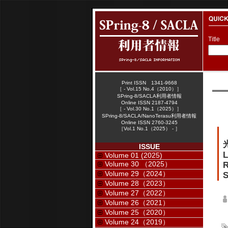
Title
Print ISSN 1341-9668
［ - Vol.15 No.4（2010）］
SPring-8/SACLA利用者情報
Online ISSN 2187-4794
［ - Vol.30 No.1（2025）］
SPring-8/SACLA/NanoTerasu利用者情報
Online ISSN 2760-3245
［Vol.1 No.1（2025） - ］
ISSUE
L
Volume 01 (2025)
Volume 30 （2025）
R
Volume 29（2024）
S
Volume 28（2023）
Volume 27（2022）
Volume 26（2021）
Volume 25（2020）
Volume 24（2019）