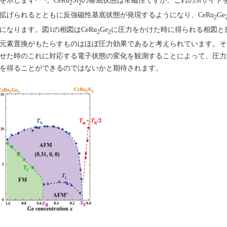
2
2
拡げられるとともに反強磁性基底状態が発現するようになり、CeRu
Ge
2
になります。図1の相図はCeRu
Ge
に圧力をかけた時に得られる相図と
2
2
元素置換がもたらすものはほぼ圧力効果であると考えられています。そ
せた時のこれに対応する電子状態の変化を観測することによって、圧力
を得ることができるのではないかと期待されます。