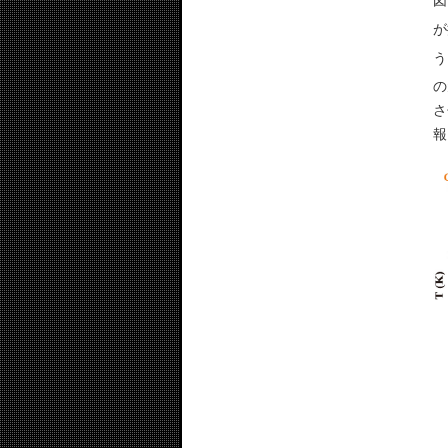
が
う
の
さ
報