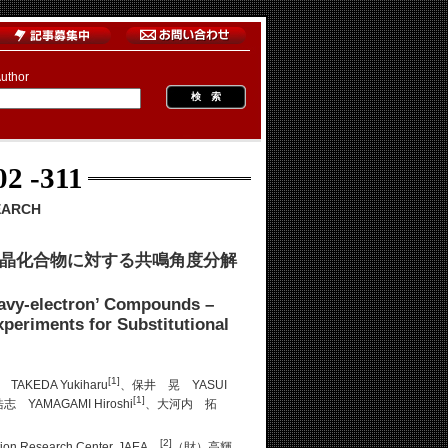
uthor
02 -311
EARCH
混晶化合物に対する共鳴角度分解
eavy-electron’ Compounds –
eriments for Substitutional
[1]
AKEDA Yukiharu
、保井 晃 YASUI
[1]
 YAMAGAMI Hiroshi
、大河内 拓
[2]
search Center, JAEA、
（財）高輝