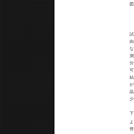
図
し
試
由
な
測
分
可
結
が
晶
少
今
下
よ
劈