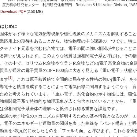
度光科学研究センター 利用研究促進部門 Research & Utilization Division, JASR
Download PDF
(2.50 MB)
. はじめに
体が示す様々な電気伝導現象や磁性現象のメカニズムを解明すること
業応用上の期待もあることから、物性物理の中心課題の一つです。特に
クチナイド元素を含む化合物では、電子の間に強い相関が生じることに
る舞いが見られます。このような物質は強相関電子系と呼ばれ、その物
。その中で、セリウム化合物やウラン化合物などの
f
電子系化合物の金
質量が通常の電子質量の10〜1000倍に大きく見える「重い電子」状態
[1]
ます
。これは原子核近傍で空間的に局在する性格の強い
f
電子が、あ
導電子と軌道混成することによって電気伝導に関与するようになり、言
ためと考えられています。「重い電子」系化合物の示す物性には、磁性
強相関電子系で特徴的な物理現象が広く包含されていることから、「重
は強相関電子系全体の理解へと拡張され得る重要な課題です。
属の示す物性のメカニズムを解明するための基本情報となるのが、エ
。電子のエネルギーと運動量の関係を表した曲線を「バンド構造」と呼
動量を3次元的に表したものを「フェルミ面」と呼びます。これらを実