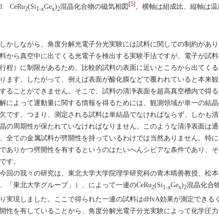
[5]
1 CeRu
(Si
Ge
)
混晶化合物の磁気相図
。横軸は組成比、縦軸は温
2
1-x
x
2
かしながら、角度分解光電子分光実験には試料に関しての制約があり
料から真空中に出てくる光電子を検出する実験手法ですが、電子が試料
行程）に制限があるため、比較的試料の表面に近いところから出てくる
ります。したがって、例えば表面が酸化膜などで覆われていると本来観
することができません。そこで、試料の清浄表面を超高真空槽内で得る
解によって運動量に関する情報を得るためには、観測領域が単一の結晶
欠です。つまり、測定される試料は単結晶でなければならず、しかも清
晶の周期性が保たれていなければなりません。このような清浄表面は通
、全ての金属試料が劈開性を持っているわけでは当然ありません。特に
でありかつ劈開性を有するというのはたいへんシビアな条件であり、そ
です。
回の我々の研究は、東北大学大学院理学研究科の青木晴善教授、松本
、「東北大学グループ」）、によって一連のCeRu
(Si
Ge
)
混晶化合物
2
1-x
x
2
り実現しました。ここで得られた一連の試料はdHvA効果が測定できる
開性を有していることから、角度分解光電子分光実験によって化学圧力