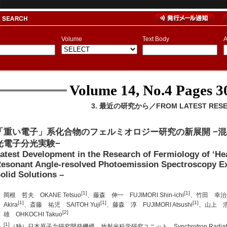
Volume
Text Body
A
Volume 14, No.4
Pages 3
3. 最近の研究から／FROM LATEST RES
「重い電子」系化合物のフェルミオロジー研究の新展開 −
光電子分光実験−
atest Development in the Research of Fermiology of ‘H
esonant Angle-resolved Photoemission Spectroscopy Exp
olid Solutions –
[1]
[1]
岡根 哲夫 OKANE Tetsuo
、藤森 伸一 FUJIMORI Shin-ichi
、竹田 幸治 T
[1]
[1]
[1]
Akira
、斎藤 祐児 SAITOH Yuji
、藤森 淳 FUJIMORI Atsushi
、山上 浩志
[2]
雄 OHKOCHI Takuo
[1]
（独）日本原子力研究開発機構 放射光科学研究ユニット Synchrotron Radiation Re