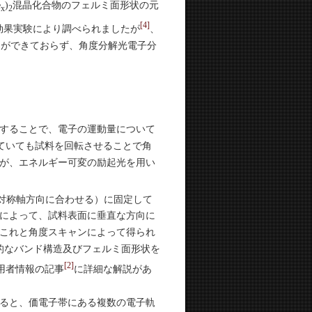
e
)
混晶化合物のフェルミ面形状の元
x
2
[4]
効果実験により調べられましたが
、
とができておらず、角度分解光電子分
することで、電子の運動量について
れていても試料を回転させることで角
が、エネルギー可変の励起光を用い
対称軸方向に合わせる）に固定して
によって、試料表面に垂直な方向に
これと角度スキャンによって得られ
的なバンド構造及びフェルミ面形状を
[2]
利用者情報の記事
に詳細な解説があ
ると、価電子帯にある複数の電子軌