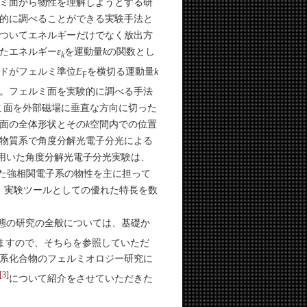
ミ面から物性を理解しようとする研
的に調べることができる実験手法と
ついてエネルギーだけでなく放出方
たエネルギー
ε
を運動量
k
の関数とし
k
ドがフェルミ準位
E
を横切る運動量
k
F
。フェルミ面を実験的に調べる手法
はフェルミ面を外部磁場に垂直な方向に切った
面の全体形状とその
k
空間内での位置
物質系で角度分解光電子分光による
用いた角度分解光電子分光実験は、
た強相関電子系の物性を主に担って
、実験ツールとしての優れた特長を数
態の研究の全般については、基礎か
ていますので、そちらを参照していただ
系化合物のフェルミオロジー研究に
[3]
について紹介をさせていただきた