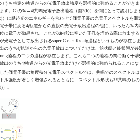
のうち特定の軌道からの光電子放出強度を選択的に強めることができま
ます。Ceの3
d
→4
f
共鳴光電子放出過程（図2(b)）を例にとって説明しま
(c)）に励起光のエネルギーを合わせて価電子帯の光電子スペクトルを
電子帯にある4
f
軌道からの直接の光電子放出過程の他に、いったん3
d
内
位に電子が励起され、これが3
d
内殻に空いた正孔を埋める際に放出する
が光電子として放出されるsuper Coster-Kronig過程というものが
出のうち4
f
軌道からの光電子放出についてだけは、始状態と終状態が共通である直
ronig過程の二つの過程が存在します。これら二つの過程の間に働く干
放出のうち4
f
軌道からの光電子放出だけが選択的に強められることになり
した価電子帯の角度積分光電子スペクトルでは、共鳴でのスペクトルは
トル強度が著しく増強されるとともに、スペクトル形状も非共鳴のもの
(d)）。