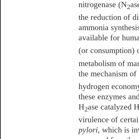
nitrogenase (N
as
2
the reduction of d
ammonia synthesis 
available for hu
(or consumption) 
metabolism of ma
the mechanism of
hydrogen economy.
these enzymes and
H
ase catalyzed 
2
virulence of certa
pylori
, which is i