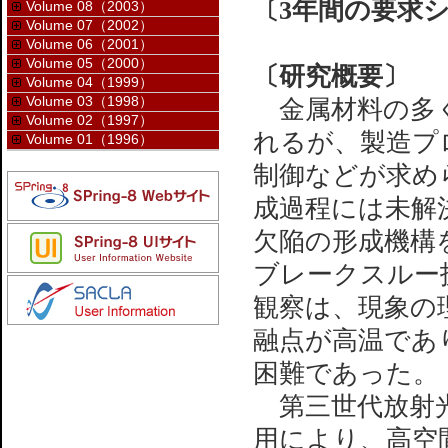
〔3年間の要求
Volume 08（2003）
Volume 07（2002）
Volume 06（2001）
Volume 05（2000）
〔研究概要〕
Volume 04（1999）
Volume 03（1998）
金属材料の多く
Volume 02（1997）
れるが、製造プ
Volume 01（1996）
制御などが求め
成過程には未解
欠陥の形成機構
ブレークスルー
観察は、現象の
融点が高温であ
困難であった。
第三世代放射光S
用により、高空