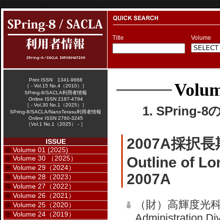
Title
Volume
Print ISSN 1341-9668
Volum
［ - Vol.15 No.4（2010）］
SPring-8/SACLA利用者情報
Online ISSN 2187-4794
［ - Vol.30 No.1（2025）］
1. SPring-
SPring-8/SACLA/NanoTerasu利用者情報
Online ISSN 2760-3245
［Vol.1 No.1（2025） - ］
2007A採択
ISSUE
Volume 01 (2025)
Volume 30 （2025）
Outline of L
Volume 29（2024）
2007A
Volume 28（2023）
Volume 27（2022）
Volume 26（2021）
（財）高輝度光科
Volume 25（2020）
Volume 24（2019）
Administration Di