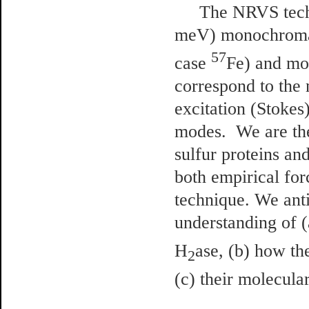
The NRVS techn
meV) monochromati
57
case
Fe) and mon
correspond to the 
excitation (Stokes)
modes. We are the 
sulfur proteins an
both empirical for
technique. We antic
understanding of (
H
ase, (b) how th
2
(c) their molecula