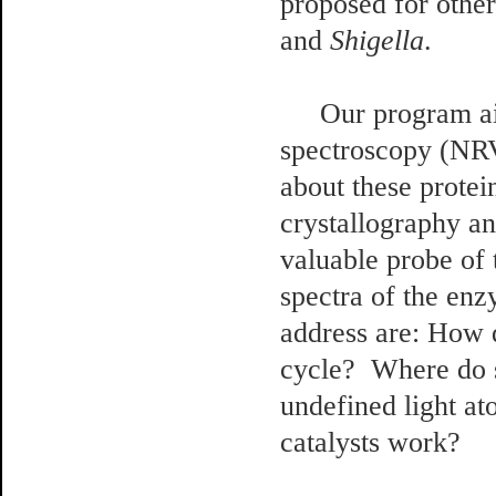
proposed for other
and
Shigella
.
Our program ai
spectroscopy (NRV
about these protei
crystallography a
valuable probe of 
spectra of the enz
address are: How d
cycle? Where do s
undefined light a
catalysts work?