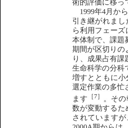
術的評価に移っ
1999年4月か
引き継がれました
ら利用フェーズ
本体制で、課題
期間が区切りの
り、成果占有課
生命科学の分科
増すとともに小
選定作業の多忙さ
［7］
ます
。その
数が変動するた
されていますが
2000A期から