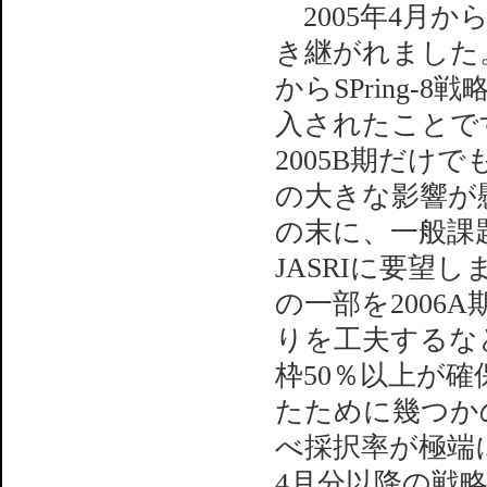
2005年4月か
き継がれました。
からSPring
入されたことで
2005B期だけ
の大きな影響が
の末に、一般課
JASRIに要望
の一部を2006
りを工夫するな
枠50％以上が
たために幾つか
べ採択率が極端に
4月分以降の戦略