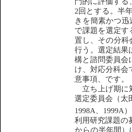
門的に評価する
2回とする。半
きを簡素かつ迅
で課題を選定す
置し、その分科
行う。選定結果
構と諮問委員会
け、対応分科会
意事項、です。
立ち上げ期に対
選定委員会（太田
1998A、199
利用研究課題の募集
からの半年間）