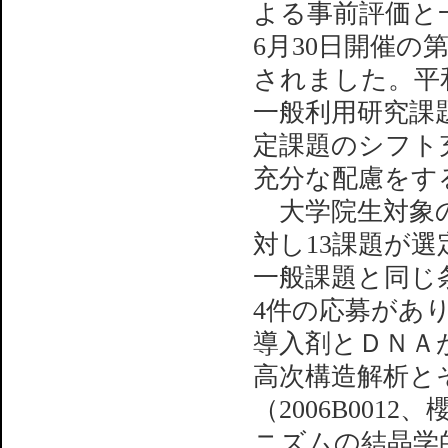
よる事前評価と
6月30日開催の
されました。平
一般利用研究課
定課題のシフト
充分な配慮をす
大学院生対象の
対し13課題が
一般課題と同じ
4件の応募があ
導入剤とＤＮＡ
高次構造解析と
（2006B001
ニズムの結晶学的解