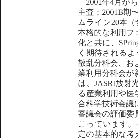
2001年4月
主査；2001B
ムライン20本（
本格的な利用フ
化と共に、SPr
く期待されるよ
散乱分科会、お
業利用分科会が新
は、JASRI放
る産業利用や医
合科学技術会議
審議会の評価委
こっています。そ
定の基本的な考