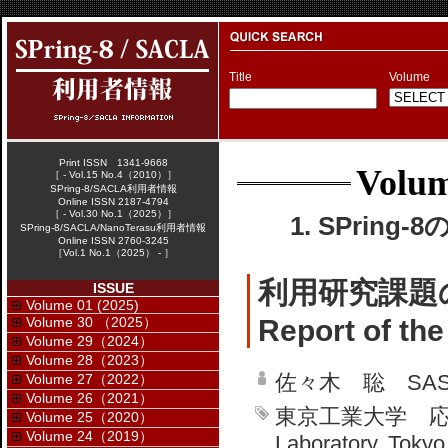
Title
Volume
Print ISSN 1341-9668
Volum
［ - Vol.15 No.4（2010）］
SPring-8/SACLA利用者情報
Online ISSN 2187-4794
［ - Vol.30 No.1（2025）］
1. SPring-
SPring-8/SACLA/NanoTerasu利用者情報
Online ISSN 2760-3245
［Vol.1 No.1（2025） - ］
利用研究課題
ISSUE
Volume 01 (2025)
Volume 30 （2025）
Report of th
Volume 29（2024）
Volume 28（2023）
佐々木 聡 SASAK
Volume 27（2022）
Volume 26（2021）
東京工業大学 応用セラ
Volume 25（2020）
Volume 24（2019）
Laboratory, Tokyo 