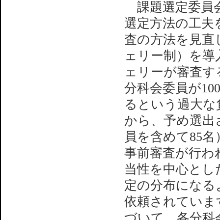
課題選定委員会
選定方法の工夫
査の方法を見直
ェリー制）を導
ェリーが審査す
分科会委員が1
るという過大な
から、予め選出さ
員を含めて85
事前審査が行わ
当性を中心とし
定の分布になる
依頼されていま
づいて、各分科