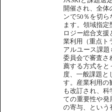
JASRIと課題
開催され、全体
ンで50％を切
ます。領域指定
ロジー総合支援
業利用（重点ト
アルユース課題
委員会で審査さ
薦する方式をと
度、一般課題と
す。産業利用の
も改訂され、科
ての重要性や発
の寄与、という