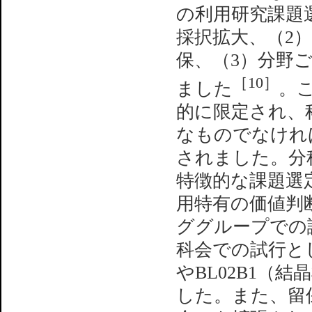
の利用研究課題
採択拡大、（2
保、（3）分野
［10］
ました
。
的に限定され、
なものでなけれ
されました。分
特徴的な課題選
用特有の価値判
ググループでの議
科会での試行と
やBL02B1（
した。また、留