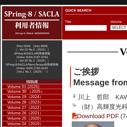
Title
Volume
Print ISSN 1341-9668
V
［ - Vol.15 No.4（2010）］
SPring-8/SACLA利用者情報
Online ISSN 2187-4794
［ - Vol.30 No.1（2025）］
SPring-8/SACLA/NanoTerasu利用者情報
Online ISSN 2760-3245
ご挨拶
［Vol.1 No.1（2025） - ］
Message fro
ISSUE
Volume 01 (2025)
Volume 30 （2025）
川上 哲郎 KAWAK
Volume 29（2024）
Volume 28（2023）
（財）高輝度光科学
Volume 27（2022）
Volume 26（2021）
Download PDF
(7
Volume 25（2020）
Volume 24（2019）