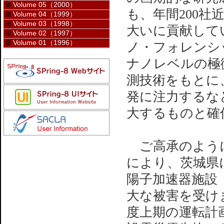
Volume 05（2000）
も、年間200
Volume 04（1999）
Volume 03（1998）
大いに貢献して
Volume 02（1997）
Volume 01（1996）
ノ・フォレンシ
ナノレベルの極微
測技術をもとに
発に注力するなど
大するものと確
ご高承のように
により、茨城県
陽子加速器施設（
大な被害を受けま
度上期の運転計