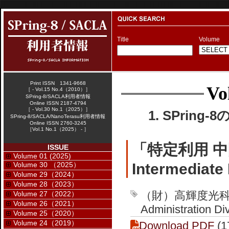
Title
Volume
Print ISSN 1341-9668
Vo
［ - Vol.15 No.4（2010）］
SPring-8/SACLA利用者情報
Online ISSN 2187-4794
［ - Vol.30 No.1（2025）］
1. SPring-
SPring-8/SACLA/NanoTerasu利用者情報
Online ISSN 2760-3245
［Vol.1 No.1（2025） - ］
「特定利用 
ISSUE
Volume 01 (2025)
Volume 30 （2025）
Intermediate
Volume 29（2024）
Volume 28（2023）
（財）高輝度光科
Volume 27（2022）
Volume 26（2021）
Administration Di
Volume 25（2020）
Volume 24（2019）
Download PDF
(1