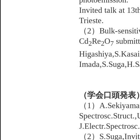
Invited talk at 13
Trieste.
（2）Bulk-sensitiv
Cd
Re
O
submitt
2
2
7
Higashiya,S.Kasa
Imada,S.Suga,H.S
（学会口頭発表
（1）A.Sekiyama and
Spectrosc.Struct.,
J.Electr.Spectros
（2）S.Suga,Invited