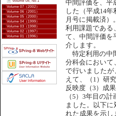
Volume 08, No.1
中間評価を、平成
Volume 07（2002）
した（平成14年
Volume 06（2001）
Volume 05（2000）
月号に掲載済）
Volume 04（1999）
Volume 03（1998）
利用課題である
Volume 02（1997）
て、中間評価を
Volume 01（1996）
介します。
特定利用の中間
分科会において
で行いましたが
えて、（1）研
反映度（3）成
（5）3年目の
ました。以下に
れた成果を示し