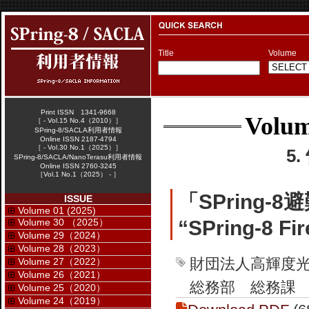
Title
Volume
Print ISSN 1341-9668
Volum
［ - Vol.15 No.4（2010）］
SPring-8/SACLA利用者情報
Online ISSN 2187-4794
［ - Vol.30 No.1（2025）］
5
SPring-8/SACLA/NanoTerasu利用者情報
Online ISSN 2760-3245
［Vol.1 No.1（2025） - ］
「SPring-
ISSUE
Volume 01 (2025)
Volume 30 （2025）
“SPring-8 Fire
Volume 29（2024）
Volume 28（2023）
財団法人高輝度
Volume 27（2022）
Volume 26（2021）
総務部 総務課
Volume 25（2020）
Volume 24（2019）