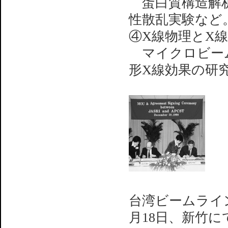
蛋白質構造解析
性散乱実験など
④X線物理とX
マイクロビーム
形X線効果の研
台湾ビームライ
月18日、新竹に