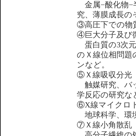
金属−酸化物−
究、薄膜成長の
③高圧下での物
④巨大分子及び
蛋白質の3次元
のＸ線位相問題
ンなど。
⑤Ｘ線吸収分光
触媒研究、バッ
学反応の研究な
⑥X線マイクロ
地球科学、環境
⑦Ｘ線小角散乱
高分子繊維の処