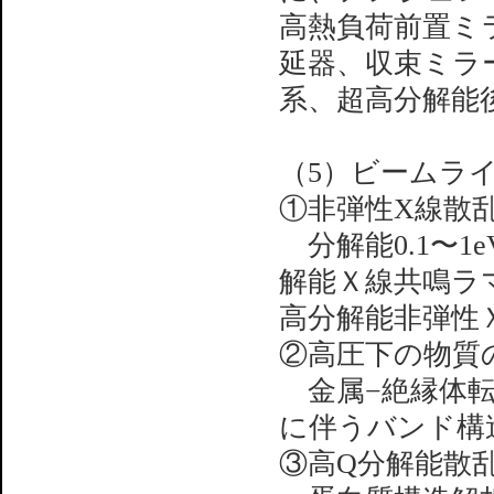
高熱負荷前置ミ
延器、収束ミラー
系、超高分解能
（5）ビームラ
①非弾性X線散
分解能0.1〜1
解能Ｘ線共鳴ラマ
高分解能非弾性
②高圧下の物質
金属−絶縁体転
に伴うバンド構
③高Q分解能散