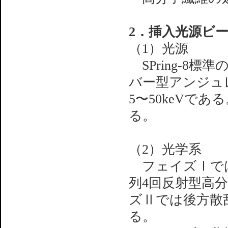
2．挿入光源ビー
（1）光源
SPring-8
バー型アンジュ
5〜50keVで
る。
（2）光学系
フェイズⅠではS
列4回反射型高
ズⅡでは後方散
る。