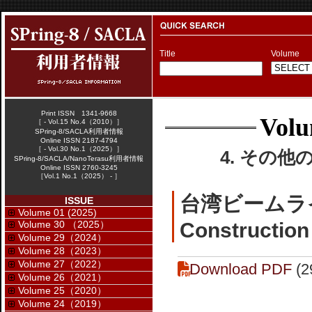
Title
Volume
Print ISSN 1341-9668
Volu
［ - Vol.15 No.4（2010）］
SPring-8/SACLA利用者情報
Online ISSN 2187-4794
［ - Vol.30 No.1（2025）］
4. その他
SPring-8/SACLA/NanoTerasu利用者情報
Online ISSN 2760-3245
［Vol.1 No.1（2025） - ］
台湾ビームラ
ISSUE
Volume 01 (2025)
Volume 30 （2025）
Construction
Volume 29（2024）
Volume 28（2023）
Volume 27（2022）
Download PDF
(2
Volume 26（2021）
Volume 25（2020）
Volume 24（2019）