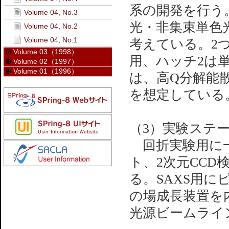
系の開発を行う
Volume 04, No.3
光・非集束単色
Volume 04, No.2
Volume 04, No.1
考えている。2
Volume 03（1998）
用、ハッチ2は
Volume 02（1997）
Volume 01（1996）
は、高Q分解能散
を想定している
（3）実験ステ
回折実験用に一
ト、2次元CC
る。SAXS用
の場成長装置を
光源ビームライ