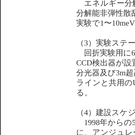
エネルギー分解
分解能非弾性散乱
実験で1〜10m
（3）実験ステ
回折実験用に6
CCD検出器が
分光器及び3m
ラインと共用の
る。
（4）建設スケ
1998年からの
に、アンジュレ