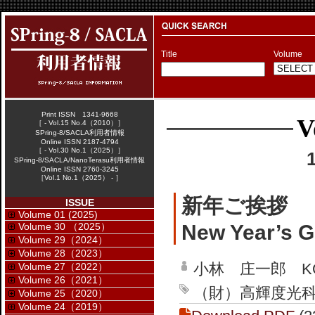
Title
Volume
Print ISSN 1341-9668
V
［ - Vol.15 No.4（2010）］
SPring-8/SACLA利用者情報
Online ISSN 2187-4794
［ - Vol.30 No.1（2025）］
SPring-8/SACLA/NanoTerasu利用者情報
Online ISSN 2760-3245
［Vol.1 No.1（2025） - ］
新年ご挨拶
ISSUE
Volume 01 (2025)
Volume 30 （2025）
New Year’s G
Volume 29（2024）
Volume 28（2023）
小林 庄一郎 KOBA
Volume 27（2022）
Volume 26（2021）
（財）高輝度光科学研
Volume 25（2020）
Volume 24（2019）