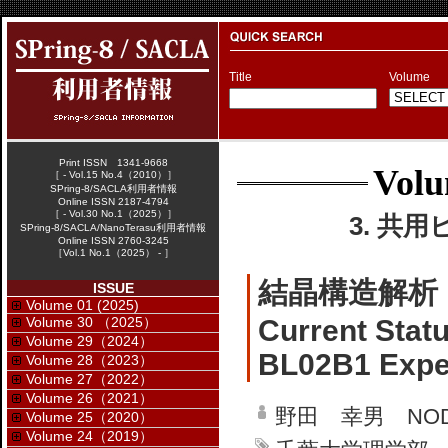
Title
Volume
Print ISSN 1341-9668
Volu
［ - Vol.15 No.4（2010）］
SPring-8/SACLA利用者情報
Online ISSN 2187-4794
［ - Vol.30 No.1（2025）］
3. 共用
SPring-8/SACLA/NanoTerasu利用者情報
Online ISSN 2760-3245
［Vol.1 No.1（2025） - ］
結晶構造解析 
ISSUE
Volume 01 (2025)
Volume 30 （2025）
Current Statu
Volume 29（2024）
BL02B1 Exper
Volume 28（2023）
Volume 27（2022）
Volume 26（2021）
野田 幸男 NODA
Volume 25（2020）
Volume 24（2019）