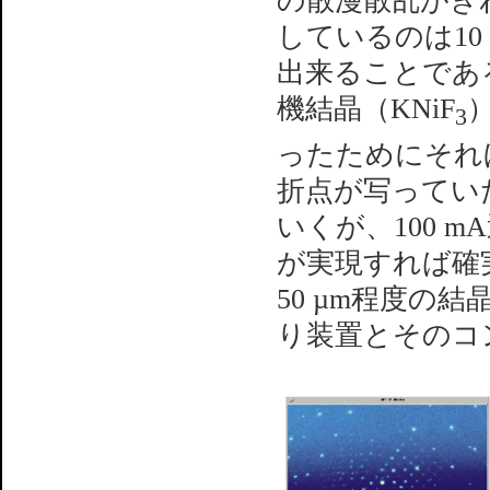
の散漫散乱がき
しているのは10
出来ることである
機結晶（KNiF
3
ったためにそれ
折点が写ってい
いくが、100 
が実現すれば確
50 µm程度の
り装置とそのコ