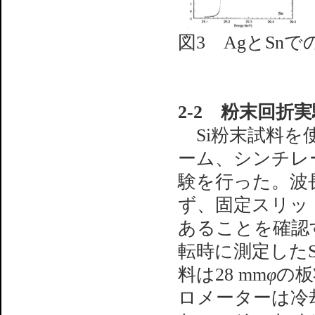
図3 AgとSnでの
2-2 粉末回折
Si粉末試料を
ーム、シンチレ
験を行った。波長
ず、固定スリッ
あることを確認
転時に測定したS
料は28 mm
φ
の板
ロメーターは冷