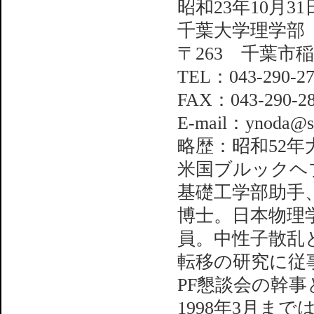
昭和23年10月31
千葉大学理学部
〒263 千葉市稲
TEL：043-290-27
FAX：043-290-2
E-mail：ynoda@sci
略歴：昭和52
米国ブルックヘ
基礎工学部助手
博士。日本物理
員。中性子散乱
転移の研究に従
PF懇談会の幹事
1998年3月ま