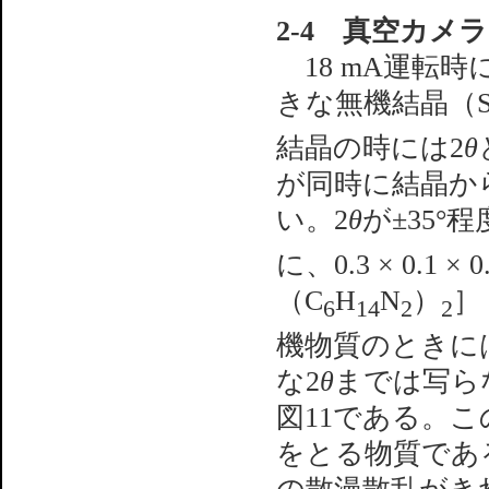
2-4 真空カメ
18 mA運転時に
きな無機結晶（Sr
結晶の時には2
θ
が同時に結晶か
い。2
θ
が±35°
に、0.3 × 0.1 × 0
（C
H
N
）
］［
6
14
2
2
機物質のときに
な2
θ
までは写ら
図11である。こ
をとる物質であ