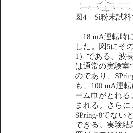
図4 Si粉末
18 mA運転
した。図5にその
1）である。波長が
は通常の実験室
のであり、SPr
も、100 mA
ーム巾がとれる
まれる。さらに、
SPring-8
できる。実験結