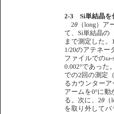
2-3 Si単結晶
2
θ
（long）
て、Si単結晶の（1
まで測定した。
1/20のアテネ
ファイルでの
ω
0.002°であ
での2回の測定（#
るカウンターア
アームを0°に
る。次に、2
θ
（
を取り外してバ