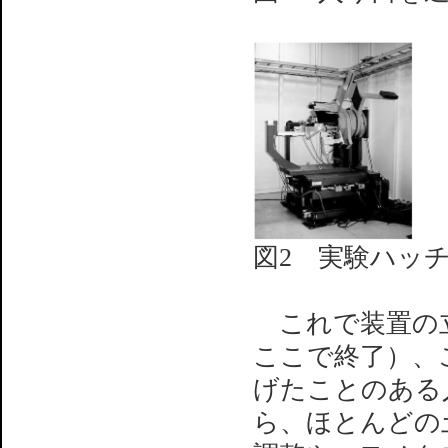
図2 実験ハッ
これで装置の立
ここで終了）、
げたことのある
ら、ほとんどの土