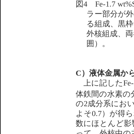
図4 Fe-1.7 
ラー部分が外
る組成、黒枠
外核組成、両
囲）。
C）液体金属か
上に記したFe
体鉄間の水素の
の2成分系にお
よそ0.7）が
数にほとんど影
って、外核中の