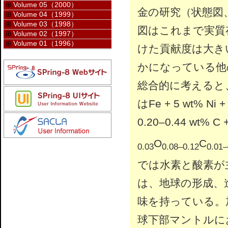
Volume 05（2000）
金の研究（状態図
Volume 04（1999）
Volume 03（1998）
図はこれまで実質
Volume 02（1997）
Volume 01（1996）
けた貢献度は大き
かになっている他
総合的に考えると、
はFe + 5 wt% Ni + 
0.20–0.44 wt% C 
O
C
0.03
0.08–0.12
0.01–
では水素と酸素が
は、地球の形成、
味を持っている。
球下部マントルにお