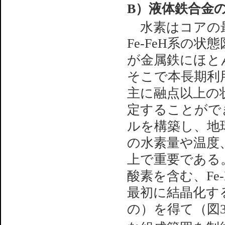
B）液体鉄合金
水素はコアの最
Fe-FeH系の
が金属鉄にほと
そこで本長期利用課
主に融点以上の
定することがで
ルを構築し、地
の水素量や温度
上で重要である
酸素を含む、Fe
最初に結晶化す
の）を得て（図3）、