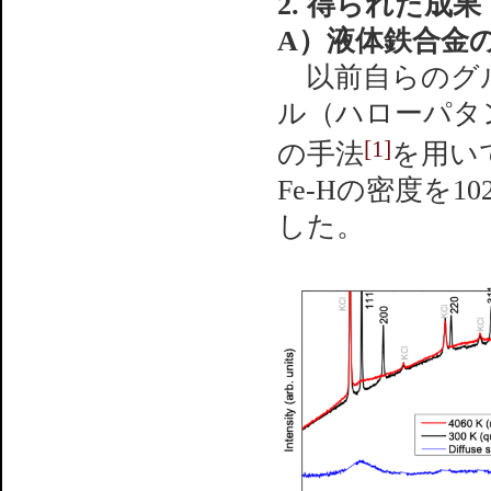
2. 得られた成果
A）液体鉄合金
以前自らのグル
ル（ハローパタ
[1]
の手法
を用い
Fe-Hの密度を1
した。