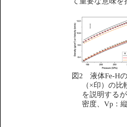
て重要な意味を
図2 液体Fe-
（×印）の比較
を説明するが
密度、Vp：