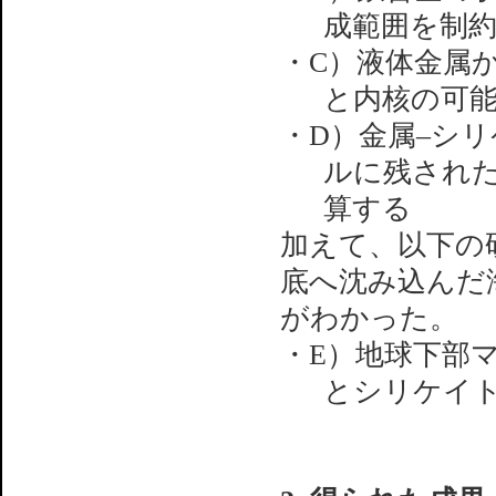
成範囲を制
・C）液体金属
と内核の可
・D）金属–シ
ルに残され
算する
加えて、以下の
底へ沈み込んだ
がわかった。
・E）地球下部マ
とシリケイ