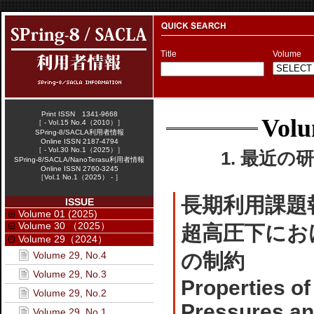
Title
Volume
Print ISSN 1341-9668
Volu
［ - Vol.15 No.4（2010）］
SPring-8/SACLA利用者情報
Online ISSN 2187-4794
［ - Vol.30 No.1（2025）］
1. 最近の研
SPring-8/SACLA/NanoTerasu利用者情報
Online ISSN 2760-3245
［Vol.1 No.1（2025） - ］
長期利用課題
ISSUE
Volume 01 (2025)
Volume 30 （2025）
超高圧下にお
Volume 29（2024）
Volume 29, No.4
の制約
Volume 29, No.3
Properties of
Volume 29, No.2
Pressures an
Volume 29, No.1