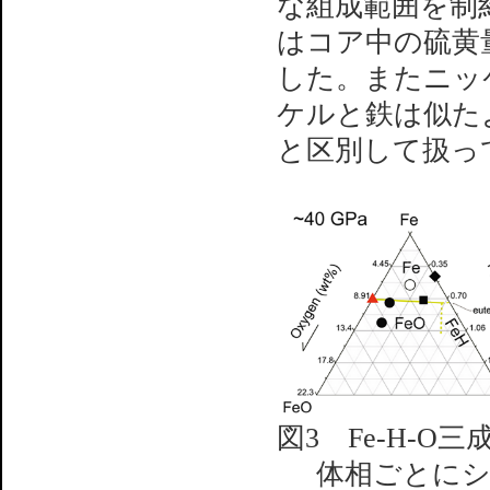
な組成範囲を制
はコア中の硫黄量
した。またニッ
ケルと鉄は似た
と区別して扱っ
図3 Fe-H-
体相ごとに