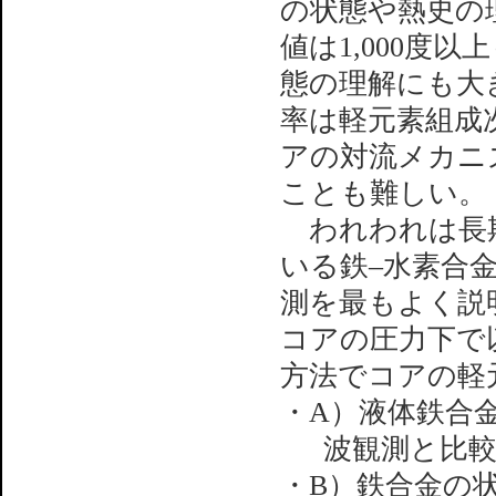
の状態や熱史の
値は1,000度
態の理解にも大
率は軽元素組成
アの対流メカニ
ことも難しい。
われわれは長期
いる鉄–水素合
測を最もよく説
コアの圧力下で
方法でコアの軽
・A）液体鉄合
波観測と比
・B）鉄合金の