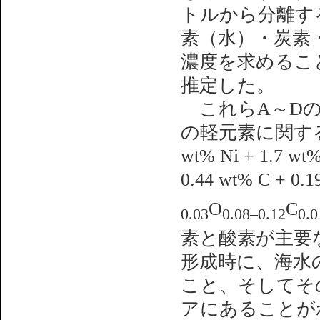
トルから分離す
素（水）・炭素
濃度を求めるこ
推定した。
これらA～Dの
の軽元素に関する
wt% Ni + 1.7 wt%
0.44 wt% C + 0.1
O
C
0.03
0.08–0.12
0.0
素と酸素が主要
形成時に、海水の
こと、そしてそ
アにあることが