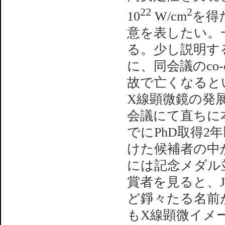
22
2
10
W/cm
を得
意を表したい。
る。少し説明する
に、同会議のco-ch
故で亡くなると
X線顕微鏡の発
会議にて直ちに
でにPhD取得
けた候補者の中
には記念メダル並
賞者を見ると、J. Mia
ど錚々たる名前
もX線顕微イメ