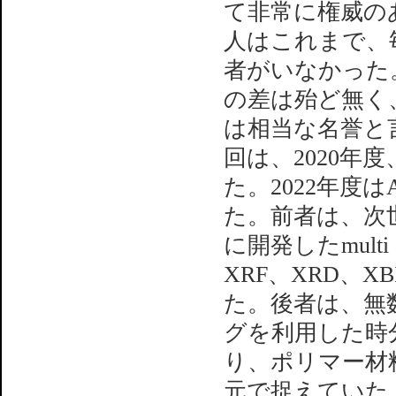
て非常に権威の
人はこれまで、
者がいなかった
の差は殆ど無く
は相当な名誉と
回は、2020年
た。2022年度はA
た。前者は、次
に開発したmulti
XRF、XRD、X
た。後者は、無
グを利用した時
り、ポリマー材
元で捉えていた