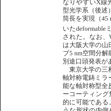
なりやすいX線光学
型光学系（後述
筒長を実現（45 
いたdeformab
された。なお、Wo
は大阪大学の山田
ブ5 nm空間
別途口頭発表が
東京大学の三村
軸対称電鋳ミラ
能な軸対称型全
ーコーティング
的に可能である
うな形状の内側