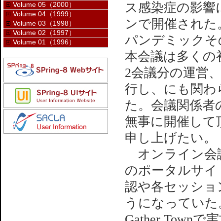
ス感染症の影響
Volume 05（2000）
Volume 04（1999）
ンで開催された。C
Volume 03（1998）
Volume 02（1997）
パンデミックそ
Volume 01（1996）
本会議は多くの
2会議分の運営
行し、にも関わ
た。会議関係者
無事に開催して
申し上げたい。
オンライン会議
のポータルサイ
認や各セッショ
うになっていた。
Gather Tow