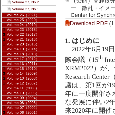
（公財）高輝度
Volume 27, No.2
ー 散乱・イメージング推
Volume 27, No.1
Center for Synch
Volume 26（2021）
Volume 25（2020）
Download PDF
(1
Volume 24（2019）
Volume 23（2018）
Volume 22（2017）
1. はじめに
Volume 21（2016）
Volume 20（2015）
2022年6月1
Volume 19（2014）
Volume 18（2013）
th
際会議（15
Inte
Volume 17（2012）
Volume 16（2011）
XRM2022）が、台湾新
Volume 15（2010）
Volume 14（2009）
Research C
Volume 13（2008）
Volume 12（2007）
議は、第1回が19
Volume 11（2006）
年に一度開催され
Volume 10（2005）
Volume 09（2004）
な発展に伴い2
Volume 08（2003）
Volume 07（2002）
来2020年に
Volume 06（2001）