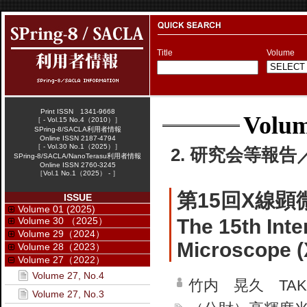
Title
Volume
Print ISSN 1341-9668
Volum
［ - Vol.15 No.4（2010）］
SPring-8/SACLA利用者情報
Online ISSN 2187-4794
［ - Vol.30 No.1（2025）］
2. 研究会等報告／W
SPring-8/SACLA/NanoTerasu利用者情報
Online ISSN 2760-3245
［Vol.1 No.1（2025） - ］
第15回X線顕
ISSUE
Volume 01 (2025)
Volume 30 （2025）
The 15th Inte
Volume 29（2024）
Microscope 
Volume 28（2023）
Volume 27（2022）
Volume 27, No.4
竹内 晃久 TAKEU
Volume 27, No.3