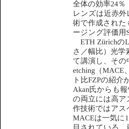
全体の効率24％
レンズは近赤外
術で作成された
ージング評価用Si
ETH Züric
さ／幅比）光学
て講演し、その中でMet
etching（MA
ト比FZPの紹介が
Akan氏から
の両立には高ア
作技術ではアス
MACEは一気に
目されている。両