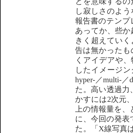
とを意味するの
し寂しさのよう
報告書のテンプ
あってか、些か
きく超えていく
告は無かったも
くアイデアや、
したイメージング
hyper-／mul
た。高い透過力
かすには2次元
上の情報量を、
に、今回の発表
た。「X線写真