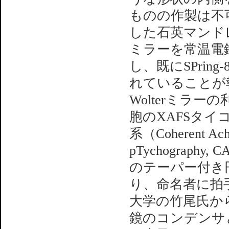
ものの作製は不
した石英マンド
ミラーを常温電
し、既にSPrin
れていることが
Wolterミラ
胞のXAFSタ
系（Coherent Achro
pTychograp
のテーパー付き
り、命名者に拍
大学の竹尾氏から
鏡のコンデンサ