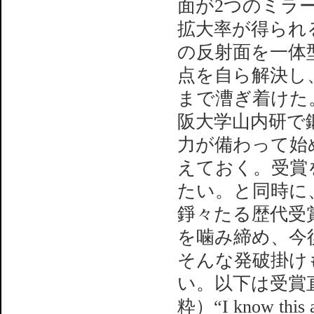
面が2つのミラ
拡大率が得られ
の反射面を一体
点を自ら解決し
まで漕ぎ着けた
阪大学山内研で
力が備わって始
えておく。受賞
たい。と同時に
錚々たる歴代受
を噛み締め、今
そんな発破掛け
い。以下は受賞
粋）“I know this a