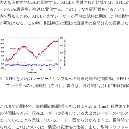
大きな入射角でGaAsに照射する。XFELが照射された領域では、XFELの
ーのGaAs透過率が急速に変化する。このような空間配置をとることで、X
内で異なるため、XFELと光学レーザーが同時に試料に到達した時刻情
が可能となる。この時、到達時刻の変動は透過率の空間分布の変動とな
3 XFELと大出力レーザーのサンプルへの到達時刻の時間変動。XFE
プル位置への到達時刻（赤点）。青点は、各時刻における到達時刻
れまでの調整で、短時間の時間揺らぎはおよそ20 fs（rms）程度ま
の時間揺らぎが、現在ユーザーに提供している大出力レーザーのパルス幅（
まっていることを意味している。一方、図から分かるように、長時間で
られる。これについては、装置の安定性の改善、また、常時ドリフトを