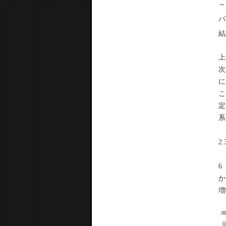
～
パ
結
E
上
次
に
こ
定
系
2
E
6
か
増