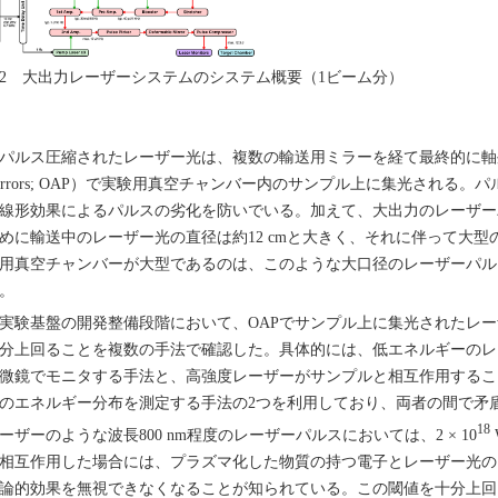
2 大出力レーザーシステムのシステム概要（1ビーム分）
ルス圧縮されたレーザー光は、複数の輸送用ミラーを経て最終的に軸外し放物面鏡（
irrors; OAP）で実験用真空チャンバー内のサンプル上に集光される
線形効果によるパルスの劣化を防いでいる。加えて、大出力のレーザー
めに輸送中のレーザー光の直径は約12 cmと大きく、それに伴って大
用真空チャンバーが大型であるのは、このような大口径のレーザーパル
。
験基盤の開発整備段階において、OAPでサンプル上に集光されたレーザー
分上回ることを複数の手法で確認した。具体的には、低エネルギーのレ
微鏡でモニタする手法と、高強度レーザーがサンプルと相互作用するこ
のエネルギー分布を測定する手法の2つを利用しており、両者の間で矛盾のない
18
ーザーのような波長800 nm程度のレーザーパルスにおいては、2 × 10
相互作用した場合には、プラズマ化した物質の持つ電子とレーザー光の
論的効果を無視できなくなることが知られている。この閾値を十分上回