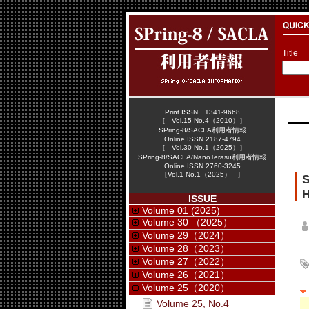
Title
Print ISSN 1341-9668
［ - Vol.15 No.4（2010）］
SPring-8/SACLA利用者情報
Online ISSN 2187-4794
［ - Vol.30 No.1（2025）］
SPring-8/SACLA/NanoTerasu利用者情報
Online ISSN 2760-3245
［Vol.1 No.1（2025） - ］
H
ISSUE
Volume 01 (2025)
Volume 30 （2025）
Volume 29（2024）
Volume 28（2023）
Volume 27（2022）
Volume 26（2021）
Volume 25（2020）
Volume 25, No.4