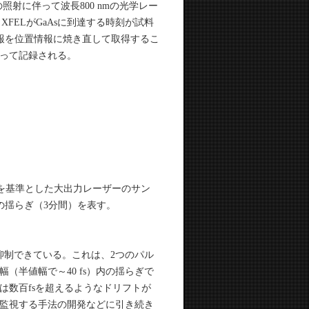
照射に伴って波長800 nmの光学レー
FELがGaAsに到達する時刻が試料
報を位置情報に焼き直して取得するこ
って記録される。
Lを基準とした大出力レーザーのサン
の揺らぎ（3分間）を表す。
で抑制できている。これは、2つのパル
半値幅で～40 fs）内の揺らぎで
は数百fsを超えるようなドリフトが
監視する手法の開発などに引き続き