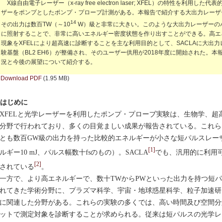
X線自由電子レーザー（x-ray free electron laser; XFEL）の特性を利
ザーをポンプとしたポンプ・プローブ計測がある。本報告で紹介する大出力レーザ
14
その出力は数百TW（～10
W）級と非常に大きい。このような大出力レーザーの
に照射することで、非常に高いエネルギー密度状態を作り出すことができる。高エ
現象をXFELにより超高速に診断することを主な利用目的として、SACLAに大出力
験基盤（BL2 EH6）が整備され、そのユーザー供用が2018年度に開始された。
況と今後の展望について紹介する。
Download PDF
(1.95 MB)
. はじめに
FELと光学レーザーを利用したポンプ・プローブ実験は、生物学、超
分野で行われており、多くの目覚ましい成果が報告されている。これら
とも数百GW級の出力を持った比較的エネルギーが小さな短パルスレー
[1]
ルギー10 mJ、パルス幅数十fsのもの）。SACLA
でも、汎用的に利用
[2]
されている
。
方で、より高エネルギーで、数十TWからPWといった出力を持つ短パ
れてきた学術分野に、プラズマ科学、宇宙・地球惑星科学、粒子加速研
に関連した分野がある。これらの実験の多くでは、高い時間及び空間分
ットで測定対象を診断することが求められる。従来は短パルスの光学レ