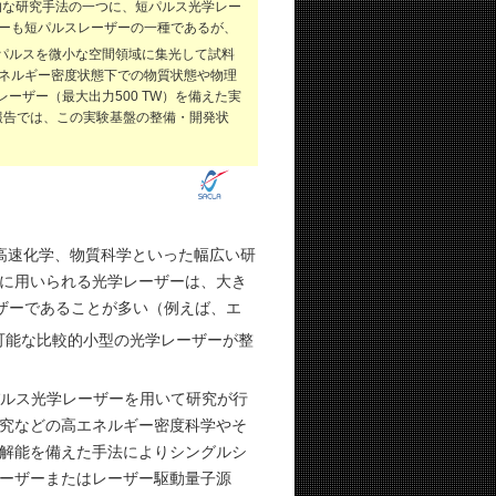
用した代表的な研究手法の一つに、短パルス光学レー
ーも短パルスレーザーの一種であるが、
パルスを微小な空間領域に集光して試料
ネルギー密度状態下での物質状態や物理
レーザー（最大出力500 TW）を備えた実
本報告では、この実験基盤の整備・開発状
高速化学、物質科学といった幅広い研
に用いられる光学レーザーは、大き
ザーであることが多い（例えば、エ
可能な比較的小型の光学レーザーが整
ルス光学レーザーを用いて研究が行
究などの高エネルギー密度科学やそ
解能を備えた手法によりシングルシ
ーザーまたはレーザー駆動量子源