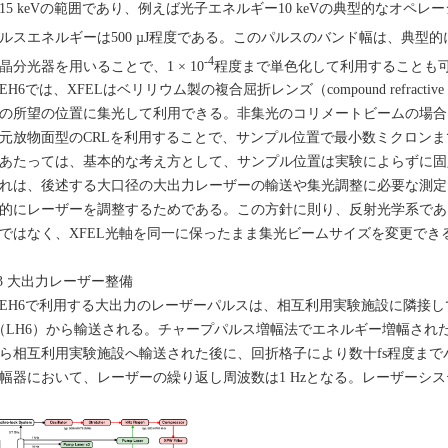
15 keVの範囲であり、例えば光子エネルギー10 keVの典型的なオペレー
ルスエネルギーは500 µJ程度である。このパルスのバンド幅は、典型的にはΔ
-4
晶分光器を用いることで、1 × 10
程度まで単色化して利用することも
H6では、XFELはベリリウム製の複合屈折レンズ（compound refractive
の所望の位置に集光して利用できる。非集光のコリメートビームの場合は
元放物面型のCRLを利用することで、サンプル位置で最小数ミクロンま
あたっては、基本的な考え方として、サンプル位置は実験によらずに固
れは、後述する大口径の大出力レーザーの輸送や集光調整に必要な測定
的にレーザーを調整するためである。この方針に則り、反射光学系であるKirkp
ではなく、XFEL光軸を同一に保ったまま集光ビームサイズを変更でき
.3 大出力レーザー整備
H6で利用する大出力のレーザーパルスは、相互利用実験施設に隣接し
（LH6）から輸送される。チャープパルス増幅法でエネルギー増幅されたTi:S
ら相互利用実験施設へ輸送された後に、回折格子により数十fs程度まで
幅器において、レーザーの繰り返し周波数は1 Hzとなる。レーザーシ