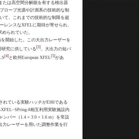
または高空間分解能を有する検出器
プローブ光源や計測系の技術的な制
いて、これまでの技術的な制限を超
レンスなXFELに期待が寄せられ、
求められていた。
整備を開始した。この大出力レーザーを
[3]
利用研究に供している
。大出力の短パ
[4]
[5]
LS
と欧州European XFEL
があ
されている実験ハッチがEH6である
FEL−SPring-8相互利用実験施設内
.4 × 3.0 × 1.6 m）を常設
大出力レーザーを用いた調整作業を行