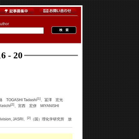
uthor
6 - 20
[1]
TOGASHI Tadashi
、冨澤 宏光
[2]
iichi
、宮西 宏併 MIYANISHI
[2]
ion, JASRI、
（国）理化学研究所 放