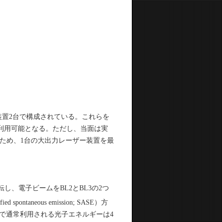
装置2台で構成されている。これらを
に利用可能となる。ただし、当面は実
ため、1台の大出力レーザー装置を最
し、電子ビームをBL2とBL3の2つ
spontaneous emission; SASE）方
L2で通常利用される光子エネルギーは4