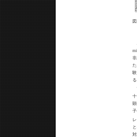
図
パ
m
非
た
験
る
実
十
顕
子
レ
と
対