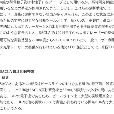
X線や荷電粒子及び中性子）をプローブとして用いるか、高時間分解能
用いるなどの手法が採用されてきた。しかし、これらの診断手法では、
により、直接に診断できない場面が多く見られた。このような状況にお
るための非常に魅力的な診断ツールとして、短パルス、高輝度、高コヒー
界的にも大出力のレーザーとXFELを同時利用できる実験基盤の開発が
のような背景のもと、SACLAでは2014年度から大出力レーザーの
用可能な実験基盤を2018年度からSACLA BL2 EH6にて一般ユーザー
ス光学レーザーの整備が行われている他のXFEL施設としては、米国LC
。
. SACLA BL2 EH6整備
.1 概要
ACLAにある2つの硬X線ビームラインの1つであるBL2の最下流に設置
図1）。このEH6はSACLA実験研究棟とSPring-8蓄積リング棟の間にあるX
ある。BL2の最下流であるため、ビームライン上に大型の実験用真空チャンバー（1
能であり、BL2の他の実験ハッチで実験が行われている間もEH6内で
ことができる。