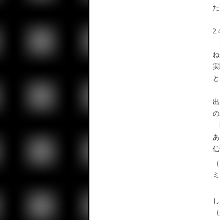
た
2
X
ね
実
と
空
出
の
時
あ
信
（
ミ
こ
し
（