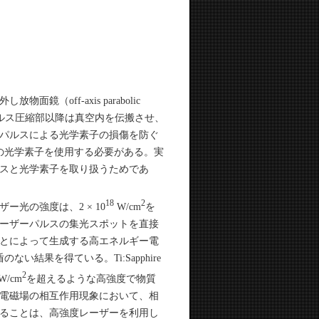
off-axis parabolic
。パルス圧縮部以降は真空内を伝搬させ、
パルスによる光学素子の損傷を防ぐ
型の光学素子を使用する必要がある。実
スと光学素子を取り扱うためであ
18
2
光の強度は、2 × 10
W/cm
を
ーザーパルスの集光スポットを直接
とによって生成する高エネルギー電
結果を得ている。Ti:Sapphire
2
W/cm
を超えるような高強度で物質
電磁場の相互作用現象において、相
ることは、高強度レーザーを利用し