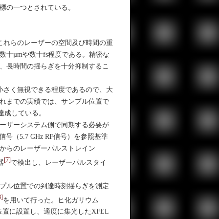
標の一つとされている。
これらのレーザーの空間及び時間の重
十µmや数十fs程度である。精密な
、長時間の揺らぎを十分抑制するこ
小さく無視できる程度であるので、大
れまでの実績では、サンプル位置で
を達成している。
レーザーシステム側で同期する必要が
（5.7 GHz RF信号）を参照基準
からのレーザーパルストレイン
[7]
器
で検出し、レーザーパルスタイ
ンプル位置での到達時刻揺らぎを測定
8]
を用いて行った。ヒ化ガリウム
ンプル位置に設置し、適度に集光したXFEL