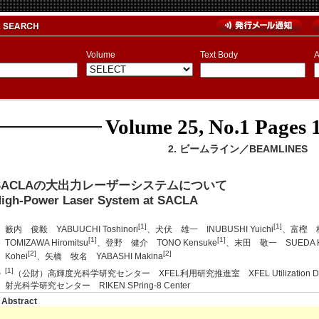
Volume
Text Body
A
Volume 25, No.1
Pages 1
2. ビームライン／BEAMLINES
SACLAの大出力レーザーシステムについて
igh-Power Laser System at SACLA
[1]
[1]
籔内 俊毅 YABUUCHI Toshinori
、犬伏 雄一 INUBUSHI Yuichi
、富樫 格 
[1]
[1]
TOMIZAWA Hiromitsu
、登野 健介 TONO Kensuke
、末田 敬一 SUEDA Ke
[2]
[2]
Kohei
、矢橋 牧名 YABASHI Makina
[1]
（公財）高輝度光科学研究センター XFEL利用研究推進室 XFEL Utilization Divis
射光科学研究センター RIKEN SPring-8 Center
Abstract