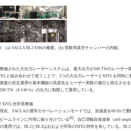
1 (a) SACLA BL2 EH6の概要。(b) 実験用真空チャンバーの内観。
備された大出力レーザーシステムは、最大出力が500 TWのレーザー
FELと組み合わせて使うことで、2つの大出力レーザーとXFELを同時
基盤の安定運用や基本機能の高度化をユーザー実験の遂行と両立させる
200 TW（8 J/40 fs）の出力に制限して運用している。
.2 XFEL光学系整備
在、SACLAの通常のオペレーションモードでは、加速器を60 Hzで運転
[6]
ビームラインに均等に振り分けている
。自己増幅自発放射（self-amplified 
の運用では、BL2とBL3はおおよそ同等のXFEL特性を有している。B