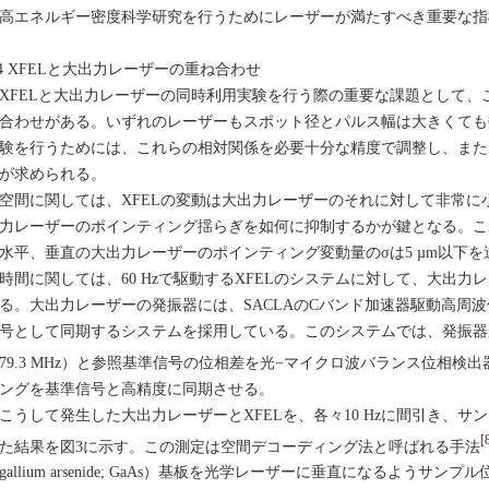
高エネルギー密度科学研究を行うためにレーザーが満たすべき重要な指
.4 XFELと大出力レーザーの重ね合わせ
FELと大出力レーザーの同時利用実験を行う際の重要な課題として、
合わせがある。いずれのレーザーもスポット径とパルス幅は大きくても数
験を行うためには、これらの相対関係を必要十分な精度で調整し、また
が求められる。
間に関しては、XFELの変動は大出力レーザーのそれに対して非常に
力レーザーのポインティング揺らぎを如何に抑制するかが鍵となる。こ
水平、垂直の大出力レーザーのポインティング変動量のσは5 µm以下
間に関しては、60 Hzで駆動するXFELのシステムに対して、大出力
る。大出力レーザーの発振器には、SACLAのCバンド加速器駆動高周波信号
号として同期するシステムを採用している。このシステムでは、発振器
79.3 MHz）と参照基準信号の位相差を光−マイクロ波バランス位相検出
ングを基準信号と高精度に同期させる。
うして発生した大出力レーザーとXFELを、各々10 Hzに間引き、サ
[
た結果を図3に示す。この測定は空間デコーディング法と呼ばれる手法
gallium arsenide; GaAs）基板を光学レーザーに垂直になるようサ