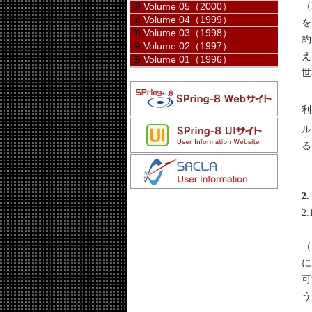
（
Volume 05（2000）
Volume 04（1999）
を
Volume 03（1998）
約
Volume 02（1997）
え
Volume 01（1996）
世
こ
利
ル
る
2
2
S
（
に
可
う