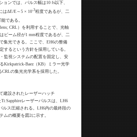
ションでは、パルス幅は10 fs以下、
-3
E/E～5 × 10
程度であるが、二
可能である。
 lens; CRL）を利用することで、光軸
ビーム径が1 mm程度であるが、二
で集光できる。ここで、EH6の整備
定するという方針を採用している。
・監視システムの配置を固定し、安
atrick-Baez（KB）ミラー光学
るCRLの集光光学系を採用した。
て建設されたレーザーハッチ
apphireレーザーパルスは、LH6
パルス圧縮される。LH6内の最終段の
ステムの概要を図2に示す。