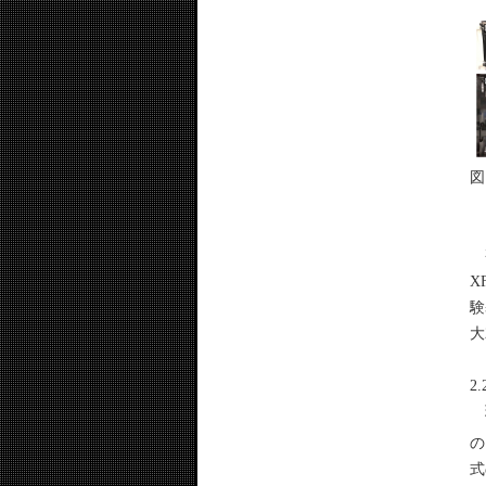
図
整
X
験
大
2
現
の
式