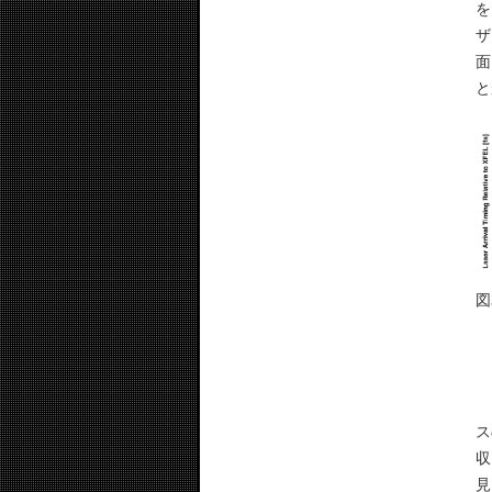
を
ザ
面
と
図
こ
ス
収
見