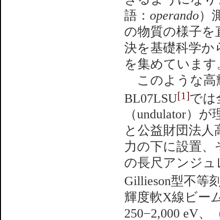
語：
operando
）
の物質の様子を
決を基礎科学か
を集めています
このような高輝度
[1]
BL07LSU
では
（undulat
と公益財団法人高
力の下に設置、
の長尺アンジュレ
Gillieson
輝度軟X線ビー
250−2,000 