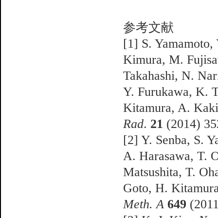
参考文献
[1] S. Yamamoto, 
Kimura, M. Fujisa
Takahashi, N. Nar
Y. Furukawa, K. Ta
Kitamura, A. Kak
Rad
.
21
(2014) 35
[2] Y. Senba, S. 
A. Harasawa, T. O
Matsushita, T. Oha
Goto, H. Kitamur
Meth. A
649
(2011