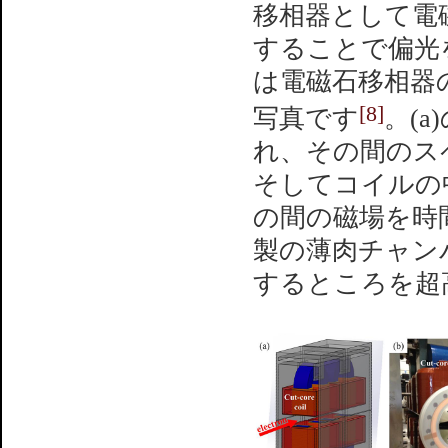
移相器として電
することで偏光
は電磁石移相器の(
[8]
写真です
。(
れ、その間のスペ
そしてコイルの
の間の磁場を時間
製の薄肉チャン
するところを超