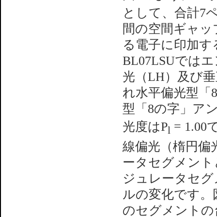
として、合計7
間の空間ギャッ
る電子に印加す
BL07LSUで
光（LH）及び
れ水平偏光型「
型「8の字」ア
光度はP
= 1.0
l
線偏光（楕円偏
ータセグメント
ジュレータセグ
ルの変化です。
のセグメントの