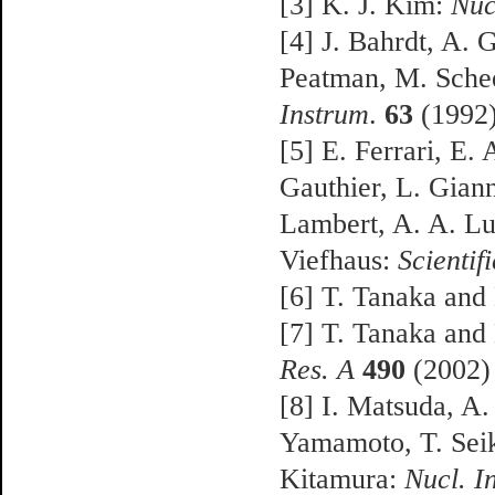
[3] K. J. Kim:
Nuc
[4] J. Bahrdt, A.
Peatman, M. Sche
Instrum
.
63
(1992)
[5] E. Ferrari, E.
Gauthier, L. Giann
Lambert, A. A. Lu
Viefhaus:
Scientif
[6] T. Tanaka and
[7] T. Tanaka and
Res. A
490
(2002)
[8] I. Matsuda, A
Yamamoto, T. Seik
Kitamura:
Nucl. I