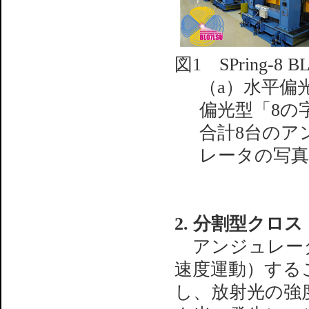
図1 SPring-8
（a）水平偏
偏光型「8の
合計8台のア
レータの写
2. 分割型クロ
アンジュレータ
速度運動）する
し、放射光の強