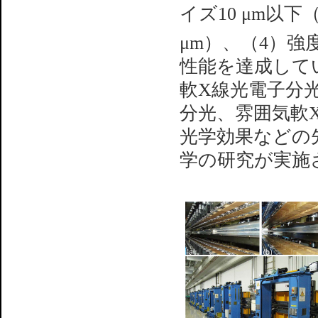
イズ10 μm以
μm）、（4）強度
性能を達成して
軟X線光電子分
分光、雰囲気軟
光学効果などの
学の研究が実施