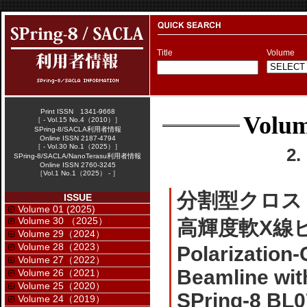
Title
Volume
Print ISSN 1341-9668
Volum
［ - Vol.15 No.4（2010）］
SPring-8/SACLA利用者情報
Online ISSN 2187-4794
［ - Vol.30 No.1（2025）］
2
SPring-8/SACLA/NanoTerasu利用者情報
Online ISSN 2760-3245
［Vol.1 No.1（2025） - ］
分割型クロス
ISSUE
Volume 01 (2025)
Volume 30 （2025）
高輝度軟X線ビー
Volume 29（2024）
Volume 28（2023）
Polarization-
Volume 27（2022）
Beamline wit
Volume 26（2021）
Volume 25（2020）
SPring-8 BL
Volume 24（2019）