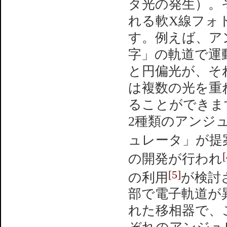
タ光の発生）。
れる軟X線フォ
す。例えば、ア
字」の軌道で運
と円偏光が、そ
は複数の光を重
ることができま
2種類のアンジ
ュレータ」が提
[
の開発が行われ
[5]
の利用
が検討
部で電子軌道が
れた移相器で、