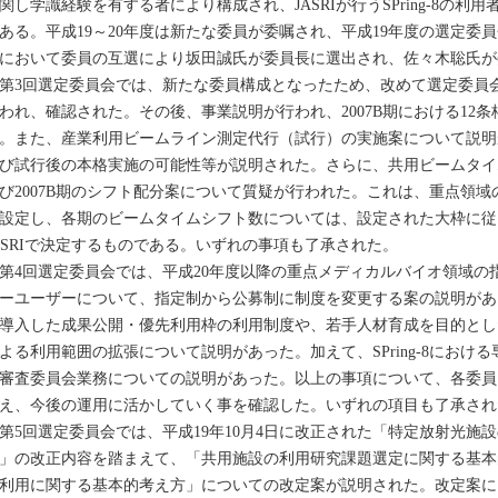
関し学識経験を有する者により構成され、JASRIが行うSPring-8の
ある。平成19～20年度は新たな委員が委嘱され、平成19年度の選定委
において委員の互選により坂田誠氏が委員長に選出され、佐々木聡氏が
3回選定委員会では、新たな委員構成となったため、改めて選定委員
われ、確認された。その後、事業説明が行われ、2007B期における12
。また、産業利用ビームライン測定代行（試行）の実施案について説明
び試行後の本格実施の可能性等が説明された。さらに、共用ビームタイ
び2007B期のシフト配分案について質疑が行われた。これは、重点領
設定し、各期のビームタイムシフト数については、設定された大枠に従
ASRIで決定するものである。いずれの事項も了承された。
4回選定委員会では、平成20年度以降の重点メディカルバイオ領域の
ーユーザーについて、指定制から公募制に制度を変更する案の説明があ
導入した成果公開・優先利用枠の利用制度や、若手人材育成を目的とし
よる利用範囲の拡張について説明があった。加えて、SPring-8におけ
審査委員会業務についての説明があった。以上の事項について、各委員
え、今後の運用に活かしていく事を確認した。いずれの項目も了承され
5回選定委員会では、平成19年10月4日に改正された「特定放射光施
」の改正内容を踏まえて、「共用施設の利用研究課題選定に関する基本
利用に関する基本的考え方」についての改定案が説明された。改定案に