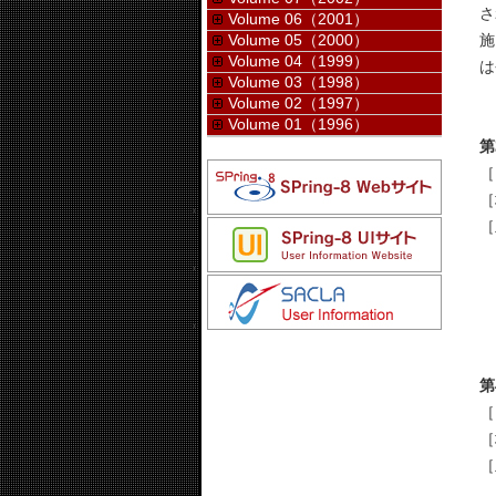
さ
Volume 06（2001）
Volume 05（2000）
施
Volume 04（1999）
は
Volume 03（1998）
Volume 02（1997）
Volume 01（1996）
第
［
［
［
第
［
［
［