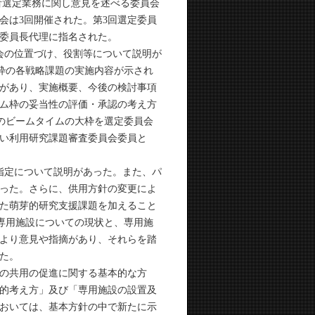
利用者選定業務に関し意見を述べる委員会
員会は3回開催された。第3回選定委員
委員長代理に指名された。
会の位置づけ、役割等について説明が
条枠の各戦略課題の実施内容が示され
があり、実施概要、今後の検討事項
ム枠の妥当性の評価・承認の考え方
域のビームタイムの大枠を選定委員会
い利用研究課題審査委員会委員と
指定について説明があった。また、パ
った。さらに、供用方針の変更によ
た萌芽的研究支援課題を加えること
る専用施設についての現状と、専用施
より意見や指摘があり、それらを踏
た。
設の共用の促進に関する基本的な方
的考え方」及び「専用施設の設置及
おいては、基本方針の中で新たに示