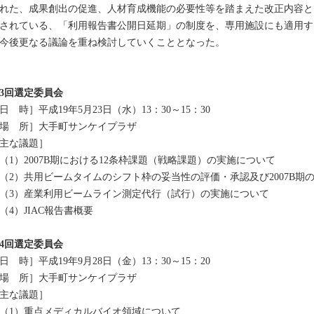
れた、成果創出の促進、人材育成機能の必要性等を踏まえた改正内容と
されている、「利用報告書公開日延期」の制度を、専用施設にも適用す
今後更なる議論を重ね検討していくこととなった。
3回選定委員会
日 時］平成19年5月23日（水）13：30～15：30
場 所］大手町サンケイプラザ
主な議題］
（1）2007B期における12条枠課題（戦略課題）の実施について
（2）共用ビームタイムのシフト枠の妥当性の評価・承認及び2007B期
（3）産業利用ビームライン測定代行（試行）の実施について
（4）JIAC報告書概要
4回選定委員会
日 時］平成19年9月28日（金）13：30～15：20
場 所］大手町サンケイプラザ
主な議題］
（1）重点メディカルバイオ領域について