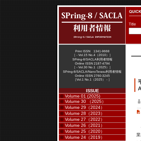
Title
Print ISSN 1341-9668
［ - Vol.15 No.4（2010）］
SPring-8/SACLA利用者情報
Online ISSN 2187-4794
［ - Vol.30 No.1（2025）］
SPring-8/SACLA/NanoTerasu利用者情報
Online ISSN 2760-3245
［Vol.1 No.1（2025） - ］
A
ISSUE
Volume 01 (2025)
Volume 30 （2025）
Volume 29（2024）
Volume 28（2023）
Volume 27（2022）
Volume 26（2021）
平
Volume 25（2020）
業
Volume 24（2019）