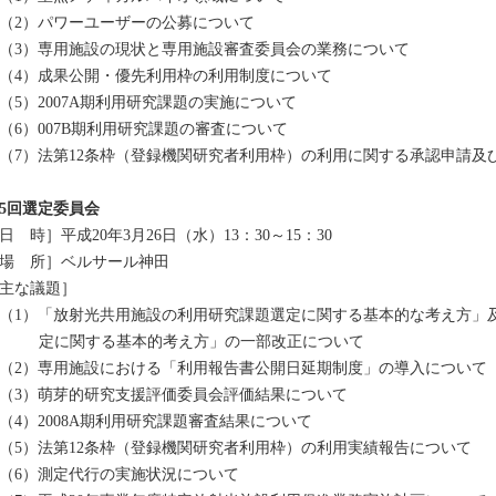
（2）パワーユーザーの公募について
（3）専用施設の現状と専用施設審査委員会の業務について
（4）成果公開・優先利用枠の利用制度について
（5）2007A期利用研究課題の実施について
（6）007B期利用研究課題の審査について
（7）法第12条枠（登録機関研究者利用枠）の利用に関する承認申請及
5回選定委員会
日 時］平成20年3月26日（水）13：30～15：30
場 所］ベルサール神田
主な議題］
（1）「放射光共用施設の利用研究課題選定に関する基本的な考え方」
定に関する基本的考え方」の一部改正について
（2）専用施設における「利用報告書公開日延期制度」の導入について
（3）萌芽的研究支援評価委員会評価結果について
（4）2008A期利用研究課題審査結果について
（5）法第12条枠（登録機関研究者利用枠）の利用実績報告について
（6）測定代行の実施状況について