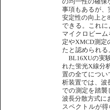
の均一性の確保
事項もあるが、
安定性の向上と
できる。これに
マイクロビーム
定やXMCD測
たと認められる
BL16XUの
れた蛍光X線分
置の全てについ
析装置では、波
での測定を踏襲
波長分散方式に
スペクトルが得