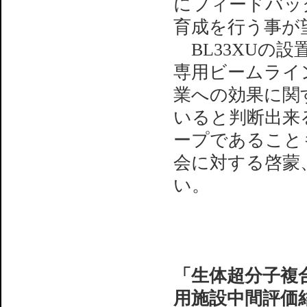
にフィードバッ
育成を行う事が
BL33XUの
専用ビームライ
業への効果に関
いると判断出来
ープであることも
会に対する啓蒙
い。
「生体超分子複合
用施設中間評価