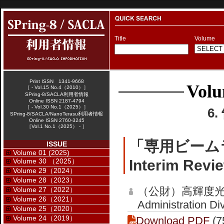
Title
Volume
Print ISSN 1341-9668
Volu
［ - Vol.15 No.4（2010）］
SPring-8/SACLA利用者情報
Online ISSN 2187-4794
［ - Vol.30 No.1（2025）］
6
SPring-8/SACLA/NanoTerasu利用者情報
Online ISSN 2760-3245
［Vol.1 No.1（2025） - ］
「専用ビーム
ISSUE
Volume 01 (2025)
Volume 30 （2025）
Interim Revi
Volume 29（2024）
Volume 28（2023）
（公財）高輝度光
Volume 27（2022）
Volume 26（2021）
Administration Di
Volume 25（2020）
Volume 24（2019）
Download PDF
(7