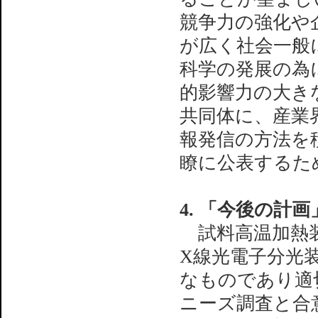
競争力の強化や
が広く社会一般に
科学の発展の為
的影響力の大き
共同体に、産業
報発信の方法を
瞭に公表するた
4. 「今後の計
試料高温加熱装
X線光電子分光
なものであり適
ニーズ調査と合