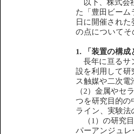
以下、株式会社
た「豊田ビームラ
日に開催された
の点についてそ
1. 「装置の構
長年に亘るサン
設を利用して研
ス触媒や二次電
（2）金属やセ
つを研究目的の
ライン、実験法
（1）の研究目的
パーアンジュレ