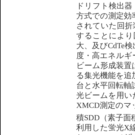
ドリフト検出器
方式での測定効
されていた回折装
することにより
大、及びCdTe
度・高エネルギ
ビーム形成装置
る集光機能を追
台と水平回転軸
光ビームを用いた
XMCD測定の
積SDD（素子面積
利用した蛍光X