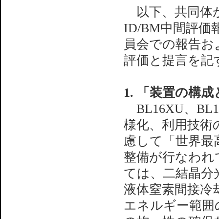
以下、共同体か
ID/BM中間評
員会での報告お
評価と提言を記
1. 「装置の構
BL16XU、B
様化、利用技術
慮して「世界最
整備が行なわれて
ては、二結晶分
液体窒素間接冷
エネルギー範囲