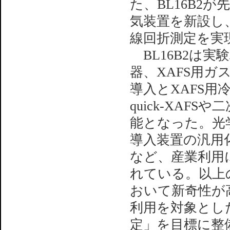
た、BL16B2
気装置を新設し、
線回折測定を実
BL16B2は実
器、XAFS用
導入とXAFS
quick-XAF
能となった。光
導入装置の汎用
など、産業利用
れている。以上
おいて新奇性が
利用を対象とし
定」を目標に整