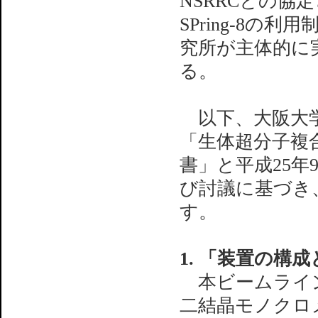
NSRRCとの
SPring-8
究所が主体的に
る。
以下、大阪大学
「生体超分子複
書」と平成25年
び討議に基づき
す。
1. 「装置の構
本ビームラインは
二結晶モノクロ