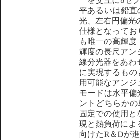
ーを交互に8セ
平あるいは鉛直
光、左右円偏光
仕様となっており
も唯一の高輝度
輝度の長尺アン
線分光器をあわ
に実現するもの
用可能なアンジ
モードは水平偏
ントどちらかの
固定での使用と
現と熱負荷によ
向けたR＆Dが