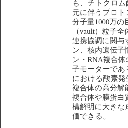
も、チトクロム
元に伴うプロト
分子量1000万
（vault）粒
連携協調に関与
ン、核内遺伝子
ン・RNA複合
子モーターであ
における酸素発
複合体の高分解
複合体や膜蛋白
構解明に大きな
価できる。