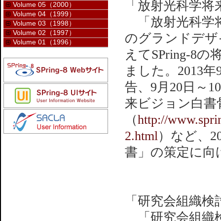
「放射光科学将
Volume 05（2000）
Volume 04（1999）
「放射光科学将
Volume 03（1998）
Volume 02（1997）
のグランドデザ
Volume 01（1996）
えてSPring
ました。2013年
告、9月20日～1
来ビジョン白書
（
http://www.spri
2.html
）など、2
書」の策定に向
「研究会組織検
「研究会組織検