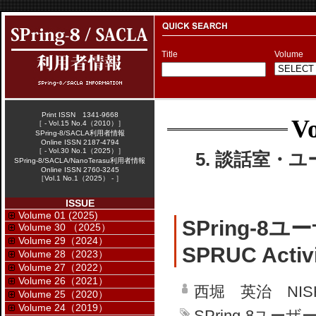
Title
Volume
Print ISSN 1341-9668
Vo
［ - Vol.15 No.4（2010）］
SPring-8/SACLA利用者情報
Online ISSN 2187-4794
［ - Vol.30 No.1（2025）］
5. 談話室・ユ
SPring-8/SACLA/NanoTerasu利用者情報
Online ISSN 2760-3245
［Vol.1 No.1（2025） - ］
ISSUE
Volume 01 (2025)
SPring-
Volume 30 （2025）
Volume 29（2024）
SPRUC Activi
Volume 28（2023）
Volume 27（2022）
Volume 26（2021）
西堀 英治 NISHIB
Volume 25（2020）
Volume 24（2019）
SPring-8ユ