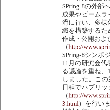
SPring-8
成果やビームラ
滑に行い、多様
織を構築するた
作成・公開およ
（
http://www.spri
SPring-8シ
11月の研究会
る議論を重ね、
しました。この案
日程でパブリッ
（
http://www.spri
3.html
）を行い