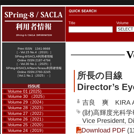
Title
Volume
Print ISSN 1341-9668
V
［ - Vol.15 No.4（2010）］
SPring-8/SACLA利用者情報
Online ISSN 2187-4794
［ - Vol.30 No.1（2025）］
SPring-8/SACLA/NanoTerasu利用者情報
Online ISSN 2760-3245
所長の目線
［Vol.1 No.1（2025） - ］
Director’s Ey
ISSUE
Volume 01 (2025)
Volume 30 （2025）
吉良 爽 KIRA Ak
Volume 29（2024）
Volume 28（2023）
(財)高輝度光科
Volume 27（2022）
Volume 26（2021）
Vice President, D
Volume 25（2020）
Download PDF
(1
Volume 24（2019）