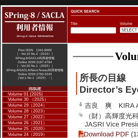
Title
Volume
Print ISSN 1341-9668
Volu
［ - Vol.15 No.4（2010）］
SPring-8/SACLA利用者情報
Online ISSN 2187-4794
［ - Vol.30 No.1（2025）］
SPring-8/SACLA/NanoTerasu利用者情報
Online ISSN 2760-3245
所長の目線
［Vol.1 No.1（2025） - ］
Director’s Ey
ISSUE
Volume 01 (2025)
Volume 30 （2025）
吉良 爽 KIRA Ak
Volume 29（2024）
Volume 28（2023）
（財）高輝度光
Volume 27（2022）
Volume 26（2021）
JASRI Vice Presid
Volume 25（2020）
Download PDF
(1
Volume 24（2019）