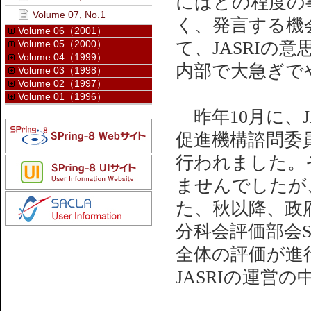
にはどの程度の
Volume 07, No.1
く、発言する機
Volume 06（2001）
Volume 05（2000）
て、JASRI
Volume 04（1999）
内部で大急ぎで
Volume 03（1998）
Volume 02（1997）
Volume 01（1996）
昨年10月に、J
促進機構諮問委
行われました。
ませんでしたが
た、秋以降、政
分科会評価部会SP
全体の評価が進
JASRIの運営