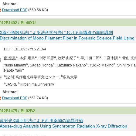
Abstract
Download PDF
(669.56 KB)
012B1402 / BL40XU
X線小角散乱法による法科学分野における単繊維の異同識別
Discrimination of Mono Filament Fiber in Forensic Science Field Using
DOI：10.18957/rr.5.2.164
a
a
a
a
b
a
南 幸男
, 本多 定男
, 中野 和彦
, 牧野 由紀子
, 早川 慎二郎
, 二宮 利男
, 青山 光
a
a
a
a
Yukio Minami
, Sadao Honda
, Kazuhiko Nakano
, Yukiko Makino
, Shinjiro 
a
Naoto Yagi
a
b
(公財)高輝度光科学研究センター,
広島大学
a
b
JASRI,
Hiroshima University
Abstract
Download PDF
(561.74 KB)
012B1475 / BL02B2
放射光X線回折法による乱用薬物の結晶評価
Abuse-drug Analysis Using Synchrotron Radiation X-ray Diffraction