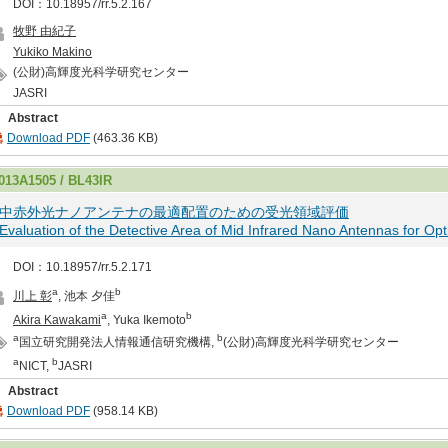
DOI：10.18957/rr.5.2.167
牧野 由紀子
Yukiko Makino
(公財)高輝度光科学研究センター
JASRI
Abstract
Download PDF
(463.36 KB)
013A1505 / BL43IR
中赤外光ナノアンテナの最適配置のための受光領域評価
Evaluation of the Detective Area of Mid Infrared Nano Antennas for Op
DOI：10.18957/rr.5.2.171
a
b
川上 彰
, 池本 夕佳
a
b
Akira Kawakami
, Yuka Ikemoto
a
b
国立研究開発法人情報通信研究機構,
(公財)高輝度光科学研究センター
a
b
NICT,
JASRI
Abstract
Download PDF
(958.14 KB)