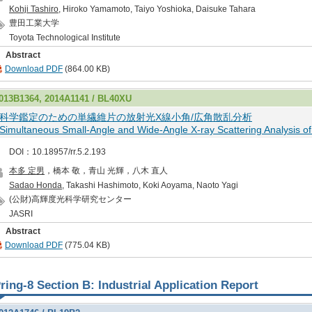
Kohji Tashiro
, Hiroko Yamamoto, Taiyo Yoshioka, Daisuke Tahara
豊田工業大学
Toyota Technological Institute
Abstract
Download PDF
(864.00 KB)
013B1364, 2014A1141 / BL40XU
科学鑑定のための単繊維片の放射光X線小角/広角散乱分析
Simultaneous Small-Angle and Wide-Angle X-ray Scattering Analysis of S
DOI：10.18957/rr.5.2.193
本多 定男
，橋本 敬，青山 光輝，八木 直人
Sadao Honda
, Takashi Hashimoto, Koki Aoyama, Naoto Yagi
(公財)高輝度光科学研究センター
JASRI
Abstract
Download PDF
(775.04 KB)
ring-8 Section B: Industrial Application Report