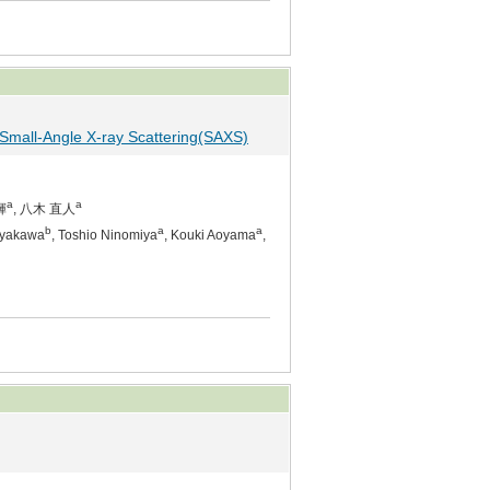
 Small-Angle X-ray Scattering(SAXS)
a
a
輝
, 八木 直人
b
a
a
Hayakawa
, Toshio Ninomiya
, Kouki Aoyama
,