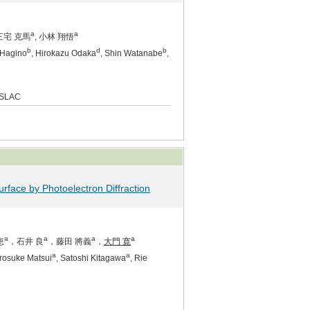
a
a
 三宅 克馬
, 小林 翔悟
b
d
b
i Hagino
, Hirokazu Odaka
, Shin Watanabe
,
C
SLAC
urface by Photoelectron Diffraction
a
a
a
a
恵
，石井 良
，藤田 將義
，
大門 寛
a
a
irosuke Matsui
, Satoshi Kitagawa
, Rie