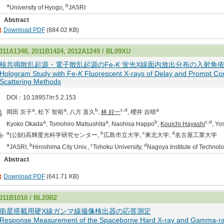
a
b
University of Hyogo,
JASRI
Abstract
Download PDF
(884.02 KB)
011A1348, 2011B1424, 2012A1249 / BL09XU
核共鳴散乱起源・電子散乱起源のFe-
K
蛍光X線面内放出分布の入射角
Hologram Study with Fe-
K
Fluorescent X-rays of Delay and Prompt C
Scattering Methods
DOI：10.18957/rr.5.2.153
a
a
b
c,d
a
岡田 京子
, 松下 智裕
, 八方 直久
,
林 好一
, 櫻井 吉晴
a
a
b
c,d
Kyoko Okada
, Tomohiro Matsushita
, Naohisa Happo
,
Kouichi Hayashi
, Yo
a
b
c
d
(公財)高輝度光科学研究センター,
広島市立大学,
東北大学,
名古屋工業大学
a
b
c
d
JASRI,
Hiroshima City Univ.,
Tohoku University,
Nagoya Institute of Technol
Abstract
Download PDF
(641.71 KB)
011B1010 / BL20B2
衛星搭載用硬X線ガンマ線撮像検出器の応答測定
Response Measurement of the Spaceborne Hard X-ray and Gamma-ra