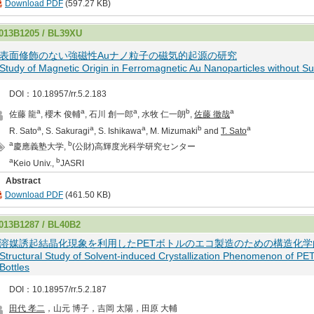
Download PDF
(597.27 KB)
013B1205 / BL39XU
表面修飾のない強磁性Auナノ粒子の磁気的起源の研究
Study of Magnetic Origin in Ferromagnetic Au Nanoparticles without Su
DOI：10.18957/rr.5.2.183
a
a
a
b
a
佐藤 龍
, 櫻木 俊輔
, 石川 創一郎
, 水牧 仁一朗
,
佐藤 徹哉
a
a
a
b
a
R. Sato
, S. Sakuragi
, S. Ishikawa
, M. Mizumaki
and
T. Sato
a
b
慶應義塾大学,
(公財)高輝度光科学研究センター
a
b
Keio Univ.,
JASRI
Abstract
Download PDF
(461.50 KB)
013B1287 / BL40B2
溶媒誘起結晶化現象を利用したPETボトルのエコ製造のための構造化
Structural Study of Solvent-induced Crystallization Phenomenon of PE
Bottles
DOI：10.18957/rr.5.2.187
田代 孝二
，山元 博子，吉岡 太陽，田原 大輔