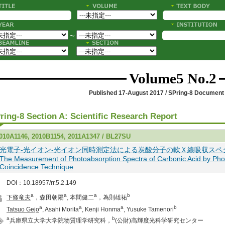
〜
Volume5 No.2
Published 17-August 2017 / SPring-8 Documen
ring-8 Section A: Scientific Research Report
010A1146, 2010B1154, 2011A1347 / BL27SU
光電子-光イオン-光イオン同時測定法による炭酸分子の軟Ｘ線吸収スペ
The Measurement of Photoabsorption Spectra of Carbonic Acid by Pho
Coincidence Technique
DOI：10.18957/rr.5.2.149
a
a
a
b
下條竜夫
，森田朝陽
, 本間健二
，為則雄祐
a
a
a
b
Tatsuo Gejo
, Asahi Morita
, Kenji Honma
, Yusuke Tamenori
a
b
兵庫県立大学大学院物質理学研究科，
(公財)高輝度光科学研究センター