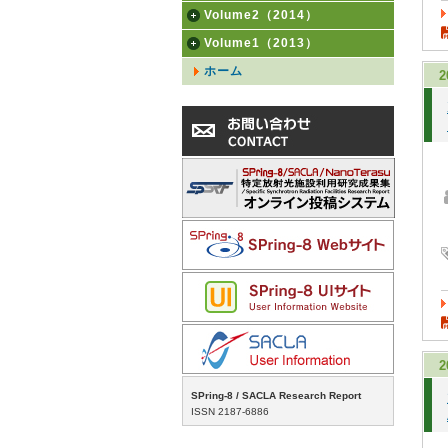
Volume2（2014）
Volume1（2013）
ホーム
2
2
SPring-8 / SACLA Research Report
ISSN 2187-6886