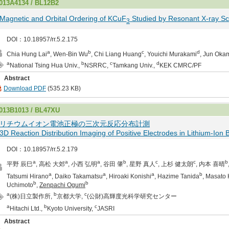
013A4134 / BL12B2
Magnetic and Orbital Ordering of KCuF
Studied by Resonant X-ray Sc
3
DOI：10.18957/rr.5.2.175
a
b
c
d
Chia Hung Lai
, Wen-Bin Wu
, Chi Liang Huang
, Youichi Murakami
, Jun Oka
a
b
c
d
National Tsing Hua Univ.,
NSRRC,
Tamkang Univ.,
KEK CMRC/PF
Abstract
Download PDF
(535.23 KB)
013B1013 / BL47XU
リチウムイオン電池正極の三次元反応分布計測
3D Reaction Distribution Imaging of Positive Electrodes in Lithium-Ion 
DOI：10.18957/rr.5.2.179
a
a
a
b
c
c
b
平野 辰巳
, 高松 大郊
, 小西 弘明
, 谷田 肇
, 星野 真人
, 上杉 健太朗
, 内本 喜晴
a
a
a
b
Tatsumi Hirano
, Daiko Takamatsu
, Hiroaki Konishi
, Hazime Tanida
, Masato
b
b
Uchimoto
,
Zenpachi Ogumi
a
b
c
(株)日立製作所,
京都大学,
(公財)高輝度光科学研究センター
a
b
c
Hitachi Ltd.,
Kyoto University,
JASRI
Abstract