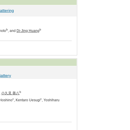
attering
b
b
moto
, and
Di-Jing Huang
Battery
b
,
小久見 善八
c
c
 Hoshino
, Kentaro Uesugi
, Yoshiharu