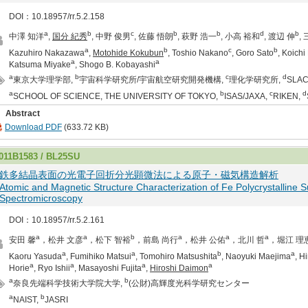
DOI：10.18957/rr.5.2.158
a
b
c
b
b
d
b
中澤 知洋
,
国分 紀秀
, 中野 俊男
, 佐藤 悟朗
, 萩野 浩⼀
, 小⾼ 裕和
, 渡辺 伸
,
a
b
c
b
Kazuhiro Nakazawa
,
Motohide Kokubun
, Toshio Nakano
, Goro Sato
, Koich
a
a
Katsuma Miyake
, Shogo B. Kobayashi
a
b
c
d
東京大学理学部,
宇宙科学研究所/宇宙航空研究開発機構,
理化学研究所,
SLA
a
b
c
d
SCHOOL OF SCIENCE, THE UNIVERSITY OF TOKYO,
ISAS/JAXA,
RIKEN,
Abstract
Download PDF
(633.72 KB)
011B1583 / BL25SU
鉄多結晶表面の光電子回折分光顕微法による原子・磁気構造解析
Atomic and Magnetic Structure Characterization of Fe Polycrystalline S
Spectromicroscopy
DOI：10.18957/rr.5.2.161
a
a
b
a
a
a
安田 馨
，松井 文彦
，松下 智裕
，前島 尚行
，松井 公佑
，北川 哲
，堀江 理
a
a
b
a
Kaoru Yasuda
, Fumihiko Matsui
, Tomohiro Matsushita
, Naoyuki Maejima
, H
a
a
a
a
Horie
, Ryo Ishii
, Masayoshi Fujita
,
Hiroshi Daimon
a
b
奈良先端科学技術大学院大学,
(公財)高輝度光科学研究センター
a
b
NAIST,
JASRI