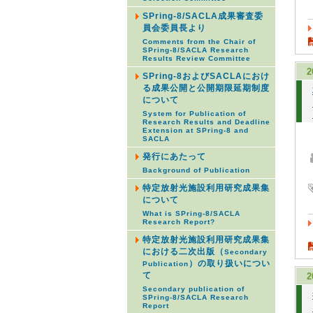
SPring-8/SACLA成果審査委
員会委員長より
Comments from the Chair of
SPring-8/SACLA Research
Results Review Committee
2
SPring-8およびSACLAにおけ
る成果公開と公開期限延期制度
について
System for Publication of
Research Results and Deadline
Extension at SPring-8 and
SACLA
発行にあたって
Background of Publication
特定放射光施設利用研究成果集
について
What is SPring-8/SACLA
Research Report?
特定放射光施設利用研究成果集
における二次出版（
Secondary
）の取り扱いについ
Publication
て
2
Secondary publication of
SPring-8/SACLA Research
Report