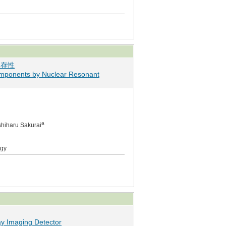
依存性
omponents by Nuclear Resonant
a
shiharu Sakurai
ogy
y Imaging Detector