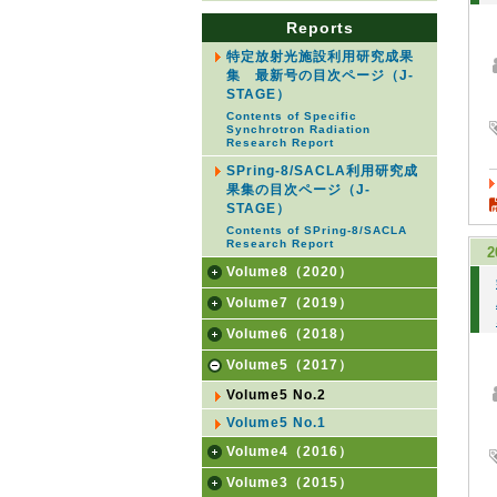
Reports
特定放射光施設利用研究成果
集 最新号の目次ページ（J-
STAGE）
Contents of Specific
Synchrotron Radiation
Research Report
SPring-8/SACLA利用研究成
果集の目次ページ（J-
STAGE）
Contents of SPring-8/SACLA
Research Report
2
Volume8（2020）
Volume7（2019）
Volume6（2018）
Volume5（2017）
Volume5 No.2
Volume5 No.1
Volume4（2016）
Volume3（2015）