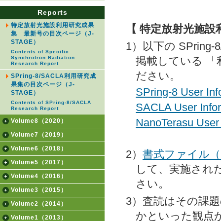
Reports
特定放射光施設利用研究成果
【 特定放射光施
集 最新号の目次ページ（J-
STAGE）
1）以下の SPring-8/
Contents of Specific
Synchrotron Radiation
掲載している 
Research Report
ださい。
SPring-8/SACLA利用研究成
果集の目次ページ（J-
SPring-8 User Inf
STAGE）
Contents of SPring-8/SACLA
SACLA User Info
Research Report
NanoTerasu User 
Volume8（2020）
Volume7（2019）
Volume6（2018）
2）
書式ファイル（M
Volume5（2017）
して、実施され
Volume4（2016）
さい。
Volume3（2015）
3）査読はその課
Volume2（2014）
かといった観点
Volume1（2013）