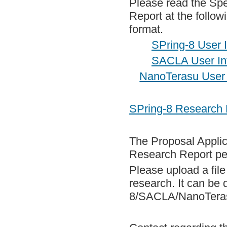
Please read the Spe
Report at the follow
format.
SPring-8 User 
SACLA User In
NanoTerasu User 
SPring-8 Researc
The Proposal Applica
Research Report pee
Please upload a file
research. It can be
8/SACLA/NanoTerasu