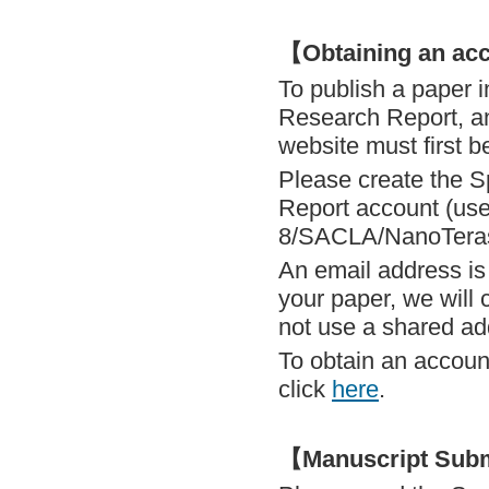
【Obtaining an ac
To publish a paper i
Research Report, an
website must first b
Please create the S
Report account (use
8/SACLA/NanoTerasu
An email address is
your paper, we will 
not use a shared add
To obtain an accoun
click
here
.
【Manuscript Sub