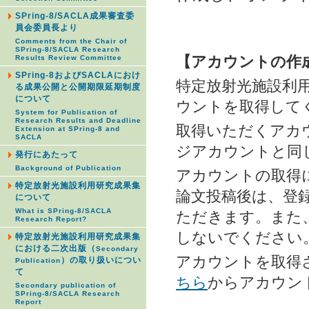
SPring-8/SACLA成果審査委
員会委員長より
Comments from the Chair of
SPring-8/SACLA Research
【アカウントの作
Results Review Committee
SPring-8およびSACLAにおけ
特定放射光施設利
る成果公開と公開期限延期制度
について
ウントを取得して
System for Publication of
Research Results and Deadline
取得いただくアカウント
Extension at SPring-8 and
SACLA
ジアカウントと同
発行にあたって
Background of Publication
アカウントの取得
特定放射光施設利用研究成果集
論文投稿後は、登
について
What is SPring-8/SACLA
ただきます。また
Research Report?
しないでください
特定放射光施設利用研究成果集
における二次出版（
Secondary
アカウントを取得
）の取り扱いについ
Publication
て
ちら
からアカウン
Secondary publication of
SPring-8/SACLA Research
Report