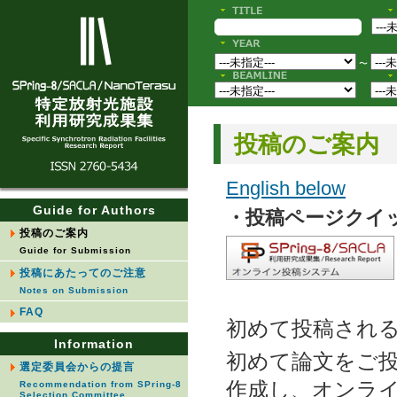
〜
投稿のご案内
English below
Guide for Authors
・投稿ページクイ
投稿のご案内
Guide for Submission
投稿にあたってのご注意
Notes on Submission
FAQ
初めて投稿され
Information
初めて論文をご
選定委員会からの提言
作成し、オンラ
Recommendation from SPring-8
Selection Committee