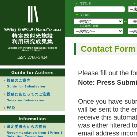
〜
Contact Form
Please fill out the 
Guide for Authors
投稿のご案内
Note: Press Submit
Guide for Submission
投稿にあたってのご注意
Once you have subm
Notes on Submission
FAQ
will be sent to the 
receive this automa
Information
was either filtered 
選定委員会からの提言
email address incorr
Recommendation from SPring-8
Selection Committee