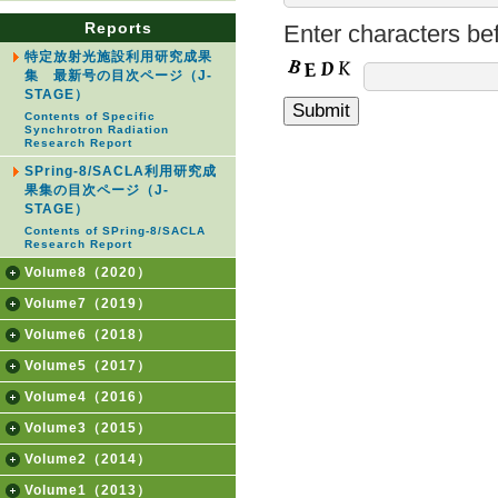
Reports
Enter characters be
特定放射光施設利用研究成果
集 最新号の目次ページ（J-
STAGE）
Contents of Specific
Synchrotron Radiation
Research Report
SPring-8/SACLA利用研究成
果集の目次ページ（J-
STAGE）
Contents of SPring-8/SACLA
Research Report
Volume8（2020）
Volume7（2019）
Volume6（2018）
Volume5（2017）
Volume4（2016）
Volume3（2015）
Volume2（2014）
Volume1（2013）