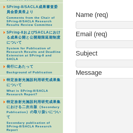
SPring-8/SACLA成果審査委
員会委員長より
Name (req)
Comments from the Chair of
SPring-8/SACLA Research
Results Review Committee
SPring-8およびSACLAにおけ
Email (req)
る成果公開と公開期限延期制度
について
System for Publication of
Subject
Research Results and Deadline
Extension at SPring-8 and
SACLA
発行にあたって
Message
Background of Publication
特定放射光施設利用研究成果集
について
What is SPring-8/SACLA
Research Report?
特定放射光施設利用研究成果集
における二次出版（
Secondary
）の取り扱いについ
Publication
て
Secondary publication of
SPring-8/SACLA Research
Report