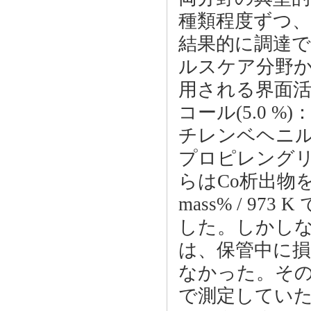
種類程度ずつ、
結果的に調達で
ルスケア分野
用される界面
コール(5.0 %
チレンベヘニルエー
プロピレングリコ
らはCo析出物を
mass% / 97
した。しかしな
は、保管中に
なかった。その
で測定してい