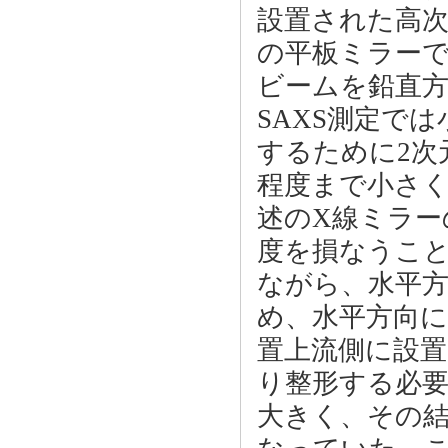
設置された高次
の平板ミラー
ビームを鉛直
SAXS測定で
するために2次元
程度まで小さ
述のX線ミラー
度を損なうこ
ながら、水平
め、水平方向に
置上流側に設置
り整形する必
大きく、その結