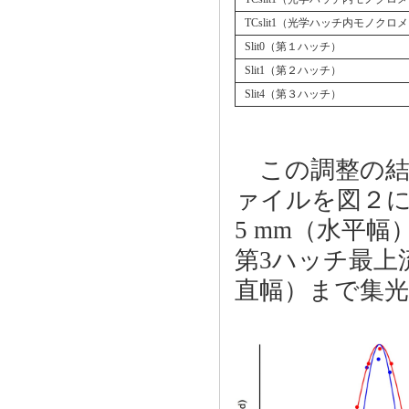
TCslit1（光学ハッチ内モノクロ
Slit0（第１ハッチ）
Slit1（第２ハッチ）
Slit4（第３ハッチ）
この調整の結果
ァイルを図２
5 mm（水平幅
第3ハッチ最上流位
直幅）まで集