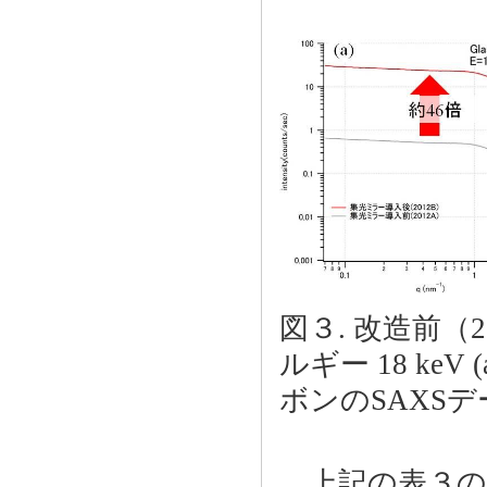
図３. 改造前（
ルギー 18 keV
ボンのSAXSデ
上記の表３の条件で 