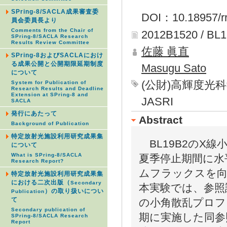
SPring-8/SACLA成果審査委
DOI：10.18957/rr
員会委員長より
Comments from the Chair of
2012B1520 / BL
SPring-8/SACLA Research
Results Review Committee
佐藤 眞直
SPring-8およびSACLAにおけ
る成果公開と公開期限延期制度
Masugu Sato
について
(公財)高輝度光
System for Publication of
Research Results and Deadline
Extension at SPring-8 and
JASRI
SACLA
発行にあたって
Abstract
Background of Publication
特定放射光施設利用研究成果集
BL19B2のX線
について
What is SPring-8/SACLA
夏季停止期間に水
Research Report?
ムフラックスを向
特定放射光施設利用研究成果集
における二次出版（
Secondary
本実験では、参照
）の取り扱いについ
Publication
て
の小角散乱プロフ
Secondary publication of
期に実施した同参
SPring-8/SACLA Research
Report