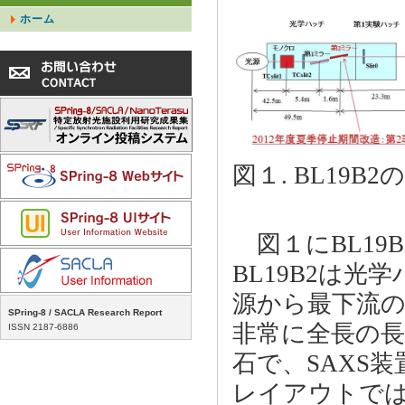
ホーム
図１. BL19
図１にBL19
BL19B2は
源から最下流の第
SPring-8 / SACLA Research Report
非常に全長の
ISSN 2187-6886
石で、SAXS
レイアウトで