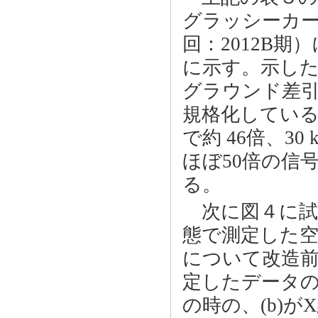
グラッシーカー
回：2012B
に示す。示し
グラウンド差引
規格化している
で約 46倍、3
ほぼ50倍の信
る。
次に図４に試
態で測定した
について改造前（
定したデータの比
の時の、(b)が