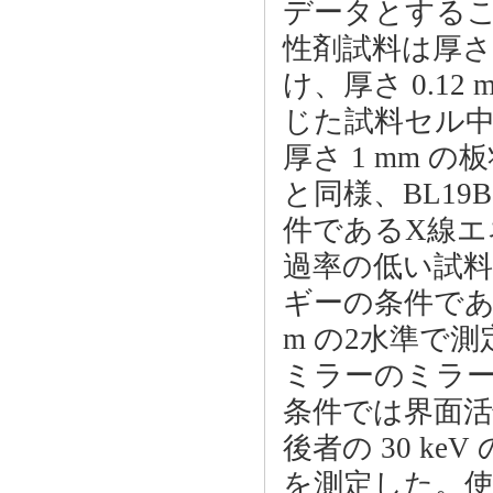
データとする
性剤試料は厚さ 
け、厚さ 0.1
じた試料セル
厚さ 1 mm 
と同様、BL19
件であるX線エネル
過率の低い試
ギーの条件である
m の2水準で
ミラーのミラー角は
条件では界面
後者の 30 k
を測定した。使