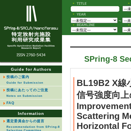
〜
SPring-8 Sec
Guide for Authors
投稿のご案内
BL19B2 
Guide for Submission
投稿にあたってのご注意
信号強度向上の
Notes on Submission
FAQ
Improvement 
Information
Scattering M
選定委員会からの提言
Horizontal Fo
Recommendation from SPring-8
Selection Committee