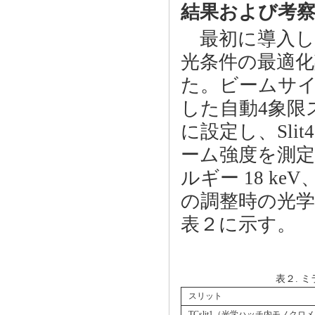
結果および考
最初に導入し
光条件の最適
た。ビームサイ
した自動4象限スリ
に設定し、Sli
ーム強度を測定
ルギー 18 ke
の調整時の光
表２に示す。
表２. 
スリット
TCslit1（光学ハッチ内モノクロ