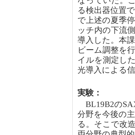
なっていた。
る検出器位置
で上述の夏季
ッチ内の下流
導入した。本
ビーム調整を行
イルを測定し
光導入による
実験：
BL19B2の
分野を今後の
る。そこで改造
両分野の典型的