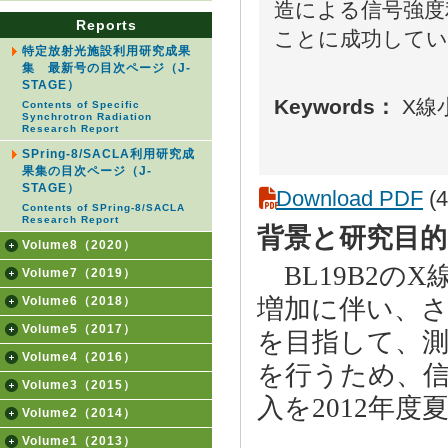
造による信号強度
Reports
ことに成功して
特定放射光施設利用研究成果
集 最新号の目次ページ（J-
STAGE）
Keywords：
X線
Contents of Specific
Synchrotron Radiation
Research Report
SPring-8/SACLA利用研究成
果集の目次ページ（J-
STAGE）
Download PDF
(4
Contents of SPring-8/SACLA
Research Report
背景と研究目的
Volume8（2020）
BL19B2の
Volume7（2019）
Volume6（2018）
増加に伴い、
Volume5（2017）
を目指して、測
Volume4（2016）
を行うため、
Volume3（2015）
入を2012年
Volume2（2014）
Volume1（2013）