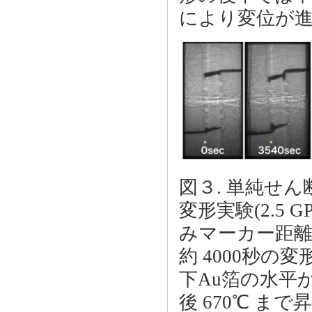
により変位が
図３. 単純せ
変形実験(2.5
みマーカー距離の
約 4000秒の変
下Au箔の水平から
後 670℃ 