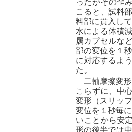
ったがその歪
こると、試料部
料部に貫入し
水による体積
属カプセルな
部の変位を１
に対応するよ
た。
二軸摩擦変形セ
こらずに、中
変形（スリッ
変位を１秒毎
いことから安
形の後半では