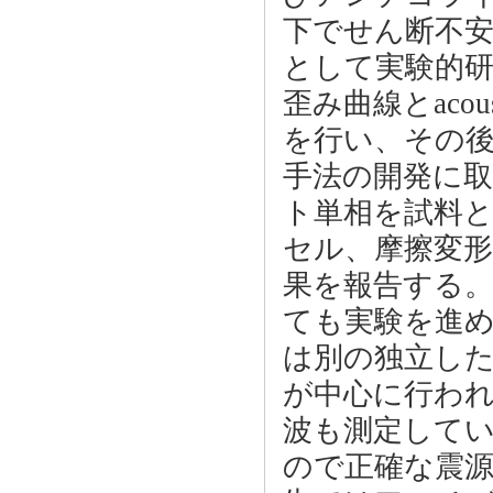
下でせん断不
として実験的研
歪み曲線とacous
を行い、その
手法の開発に
ト単相を試料
セル、摩擦変
果を報告する
ても実験を進
は別の独立し
が中心に行われ
波も測定して
ので正確な震