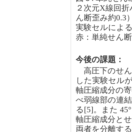
２次元X線回折パ
ん断歪み約0.3）と
実験セルによ
赤：単純せん断
今後の課題：
高圧下のせん断
した実験セル
軸圧縮成分の
べ弱線部の連
る[5]。また 
軸圧縮成分と
両者を分離す