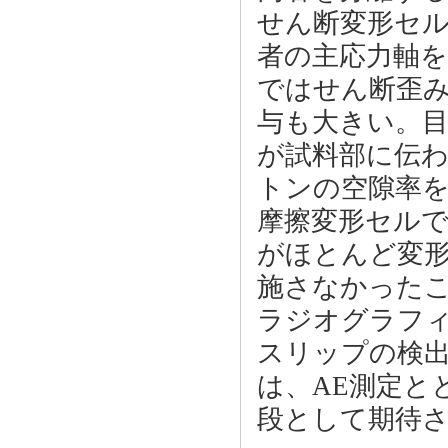
せん断変形セ
者の主応力軸
ではせん断歪
与も大きい。
が試料部に伝
トンの空隙率
摩擦変形セルで
がほとんど変
施さなかった
ラジオグラフ
スリップの検
は、AE測定と
段として期待