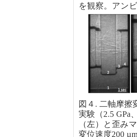
を観察。アンビル
図４. 二軸摩
実験（2.5 G
（左）と歪み
変位速度200 µm