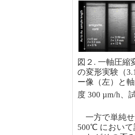
図２. 一軸圧
の変形実験（3.
ー像（左）と軸
度 300 µm/h、
一方で単純せん
500℃ にお