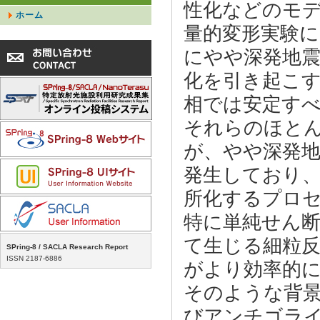
性化などのモデル
ホーム
量的変形実験によ
にやや深発地
化を引き起こ
相では安定すべ
それらのほと
が、やや深発
発生しており
所化するプロ
特に単純せん
て生じる細粒
SPring-8 / SACLA Research Report
ISSN 2187-6886
がより効率的に
そのような背
びアンチゴラ