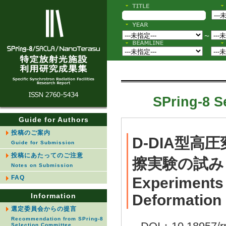
〜
SPring-8 S
Guide for Authors
投稿のご案内
D-DIA型
Guide for Submission
投稿にあたってのご注意
擦実験の試み
Notes on Submission
FAQ
Experiments 
Information
Deformation 
選定委員会からの提言
Recommendation from SPring-8
Selection Committee