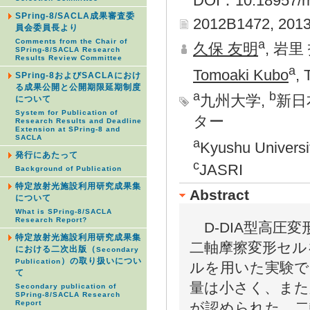
DOI：10.18957/rr
SPring-8/SACLA成果審査委
2012B1472, 201
員会委員長より
a
Comments from the Chair of
久保 友明
, 岩里
SPring-8/SACLA Research
Results Review Committee
a
Tomoaki Kubo
, 
SPring-8およびSACLAにおけ
る成果公開と公開期限延期制度
a
b
九州大学,
新日
について
System for Publication of
ター
Research Results and Deadline
Extension at SPring-8 and
SACLA
a
Kyushu Universi
発行にあたって
c
JASRI
Background of Publication
特定放射光施設利用研究成果集
Abstract
について
What is SPring-8/SACLA
Research Report?
D-DIA型高圧
特定放射光施設利用研究成果集
二軸摩擦変形セル
における二次出版（
Secondary
）の取り扱いについ
Publication
ルを用いた実験で
て
量は小さく、また
Secondary publication of
SPring-8/SACLA Research
Report
が認められた。二