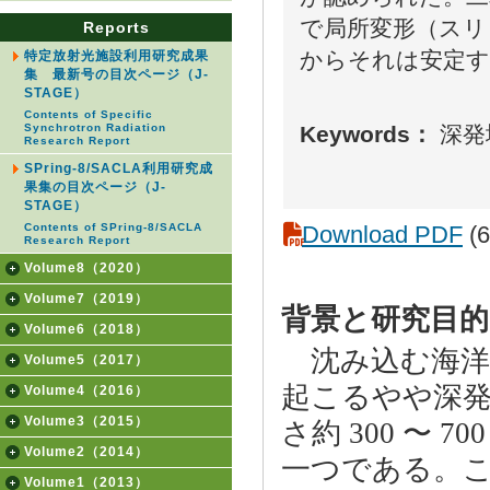
で局所変形（スリ
Reports
からそれは安定
特定放射光施設利用研究成果
集 最新号の目次ページ（J-
STAGE）
Contents of Specific
Keywords：
深発
Synchrotron Radiation
Research Report
SPring-8/SACLA利用研究成
果集の目次ページ（J-
STAGE）
Download PDF
(6
Contents of SPring-8/SACLA
Research Report
Volume8（2020）
Volume7（2019）
背景と研究目的
Volume6（2018）
沈み込む海洋
Volume5（2017）
起こるやや深発地震
Volume4（2016）
Volume3（2015）
さ約 300 〜 
Volume2（2014）
一つである。
Volume1（2013）