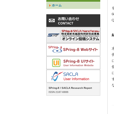
ホーム
SPring-8 / SACLA Research Report
ISSN 2187-6886