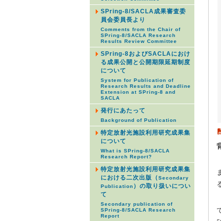
SPring-8/SACLA成果審査委
員会委員長より
Comments from the Chair of
SPring-8/SACLA Research
Results Review Committee
SPring-8およびSACLAにおけ
る成果公開と公開期限延期制度
について
System for Publication of
Research Results and Deadline
Extension at SPring-8 and
SACLA
発行にあたって
Background of Publication
特定放射光施設利用研究成果集
について
What is SPring-8/SACLA
Research Report?
特定放射光施設利用研究成果集
における二次出版（
Secondary
）の取り扱いについ
Publication
て
Secondary publication of
SPring-8/SACLA Research
Report