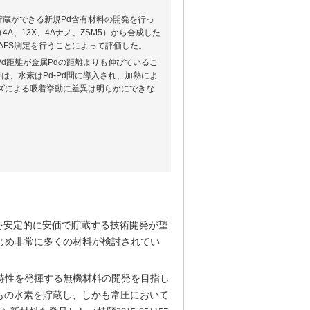
蔵ができる新規Pd含有材料の開発を行っ
、13X、4Aナノ、ZSM5）から合成した
 XAFS測定を行うことによって評価した。
Pd距離が金属Pdの距離よりも伸びているこ
は、水素はPd-Pd間に導入され、加熱によ
ズによる吸着挙動に差異は明らかにできな
を安定的に安価で貯蔵する技術開発が望
じめ非常に多くの材料が検討されてい
特性を発揮する無機材料の開発を目指し
倍もの水素を貯蔵し、しかも常圧において