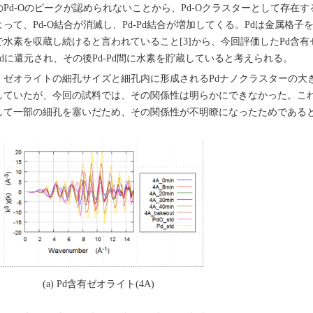
のPd-Oのピークが認められないことから、Pd-Oクラスターとして存在
よって、Pd-O結合が消滅し、Pd-Pd結合が増加してくる。Pdは金属格子
で水素を収蔵し続けると言われていること[3]から、今回評価したPd含有ゼ
Pdに還元され、その後Pd-Pd間に水素を貯蔵していると考えられる。
ゼオライトの細孔サイズと細孔内に形成されるPdナノクラスターの大
していたが、今回の試料では、その関係性は明らかにできなかった。これ
して一部の細孔を塞いだため、その関係性が不明瞭になったためである
(a) Pd含有ゼオライト(4A)