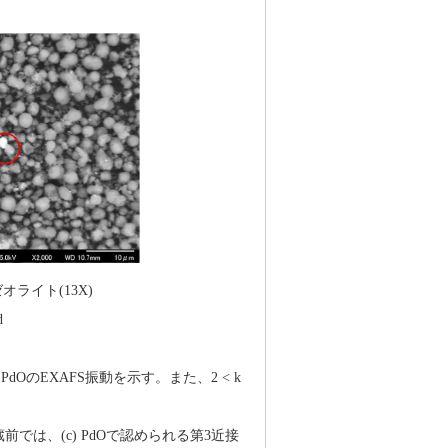
イト(13X)
d
) PdOのEXAFS振動を示す。また、2 < k
貯蔵前では、(c) PdOで認められる第3近接