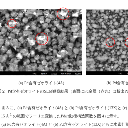
(a) Pd含有ゼオライト(4A) (b) Pd含有ゼオラ
図２. Pd含有ゼオライトのSEM観察結果（表面にPd金属（赤丸）は析出P
図３に、(a) Pd含有ゼオライト(4A) と (b) Pd含有ゼオライト(13X)と (c
-1
 15 Å
の範囲でフーリエ変換したPdの動径構造関数を図４に示す。
(a) Pd含有ゼオライト(4A) と (b) Pd含有ゼオライト(13X)ともに水素