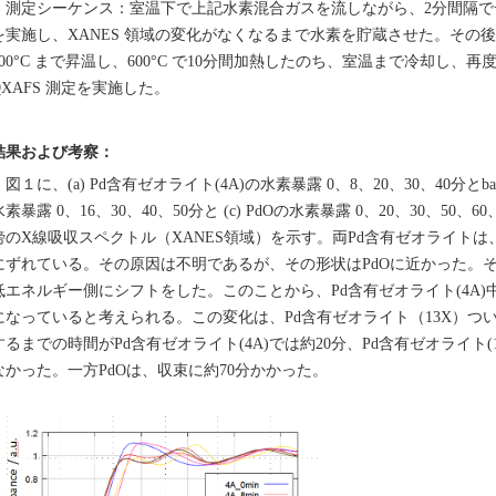
測定シーケンス：室温下で上記水素混合ガスを流しながら、2分間隔でデータを取
を実施し、XANES 領域の変化がなくなるまで水素を貯蔵させた。その後
600°C まで昇温し、600°C で10分間加熱したのち、室温まで冷却し、再度
QXAFS 測定を実施した。
結果および考察：
図１に、(a) Pd含有ゼオライト(4A)の水素暴露 0、8、20、30、40分とbake
水素暴露 0、16、30、40、50分と (c) PdOの水素暴露 0、20、30、50、60、
傍のX線吸収スペクトル（XANES領域）を示す。両Pd含有ゼオライト
にずれている。その原因は不明であるが、その形状はPdOに近かった。
低エネルギー側にシフトをした。このことから、Pd含有ゼオライト(4A)
になっていると考えられる。この変化は、Pd含有ゼオライト（13X）つ
するまでの時間がPd含有ゼオライト(4A)では約20分、Pd含有ゼオライト(
なかった。一方PdOは、収束に約70分かかった。