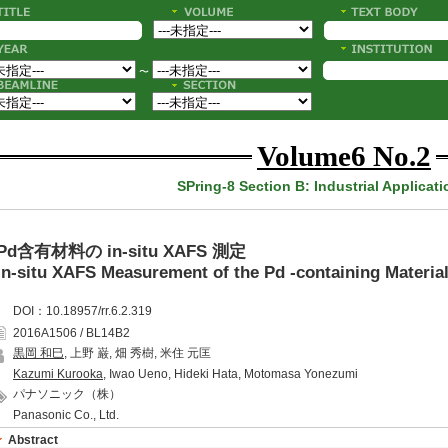
〜
Volume6 No.2
SPring-8 Section B: Industrial Applicat
Pd含有材料の in-situ XAFS 測定
In-situ XAFS Measurement of the Pd -containing Materia
DOI：10.18957/rr.6.2.319
2016A1506 / BL14B2
黒岡 和巳
, 上野 巌, 畑 秀樹, 米住 元匡
Kazumi Kurooka
, Iwao Ueno, Hideki Hata, Motomasa Yonezumi
パナソニック（株）
Panasonic Co., Ltd.
Abstract