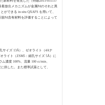
材料を発見した（特願2015-051157
吸着放出メカニズムが金属Pdのそれと異
きる in-situ QXAFS を用いて、
規Pd含有材料を評価することによって
サイズ 13Å）、ゼオライト（4Aナ
ライト（ZSM5：細孔サイズ 5Å）に
 100%、流量 100 cc/min、
測定に供した。また標準試薬として、