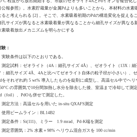
50°C 程度から放出開始する、市販のゼオライト4AとPdイオンを複合化した新
号公報参照）。水素貯蔵量が金属Pdよりも多いことから、本材料の水素
なると考えられる [2] 。そこで、水素吸着初期のPdの構造変化を捉えることがで
細孔サイズが異なると水素吸着量が異なることから細孔サイズが異なる新
水素吸着放出メカニズムを明らかにする
実験：
実験条件は以下のとおりである。
測定試料：ゼオライト（4A：細孔サイズ 4Å）、ゼオライト（13X：細孔
ノ：細孔サイズ 4Å、4Aと比べてゼオライト自体の粒子径が小さい）、ゼオ
Pdをそれぞれ約 5 wt% 導入したものを錠剤に成型し、高温セル中でヘリウム濃度
150°C の雰囲気で10分間加熱し水分を除去した後、室温まで冷却して
Pd（foil）、PdOも併せて測定した。
測定方法：高温セルを用いた in-situ QXAFS測定
使用ビームライン：BL14B2
測定条件：Si(111)、ミラー 1.9 mrad、Pd-K端を測定
測定雰囲気：2% 水素＋98% ヘリウム混合ガスを 100 cc/min