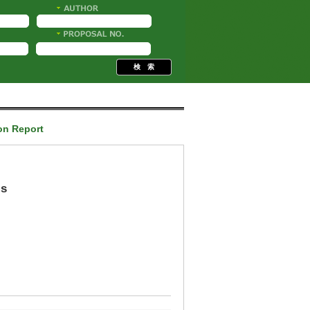
ion Report
ls