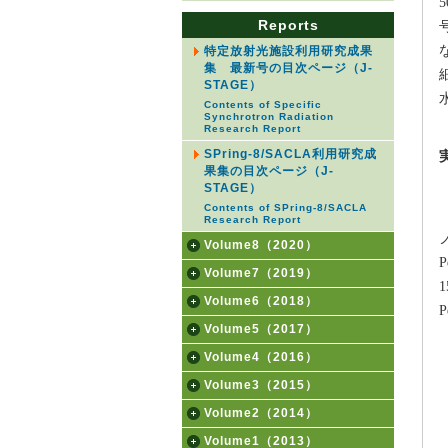
Reports
特定放射光施設利用研究成果
集 最新号の目次ページ（J-
STAGE）
Contents of Specific
Synchrotron Radiation
Research Report
SPring-8/SACLA利用研究成
果集の目次ページ（J-
STAGE）
Contents of SPring-8/SACLA
Research Report
Volume8（2020）
Volume7（2019）
Volume6（2018）
Volume5（2017）
Volume4（2016）
Volume3（2015）
Volume2（2014）
Volume1（2013）