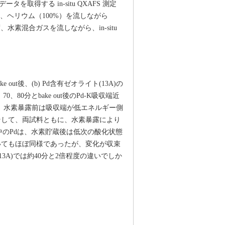
得する in-situ QXAFS 測定
、ヘリウム（100%）を流しながら
、水素混合ガスを流しながら、in-situ
 out後、(b) Pd含有ゼオライト(13A)の
70、80分とbake out後のPd-K吸収端近
は、水素暴露前は吸収端が低エネルギー側
そして、両試料ともに、水素暴露により
中のPdは、水素貯蔵後は低次の酸化状態
いてもほぼ同様であったが、変化が収束
13A)では約40分と2倍程度の違いでしか