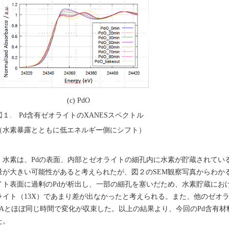
(c) PdO
図１. Pd含有ゼオライトのXANESスペクトル
（水素暴露とともに低エネルギー側にシフト）
水素は、Pdの表面、内部とゼオライトの細孔内に水素が貯蔵されてい
量が大きい可能性があると考えられたが、図２のSEM観察写真からわか
イト表面に過剰のPdが析出し、一部の細孔を塞いだため、水素貯蔵におけ
ライト（13X）であまり差が出なかったと考えられる。また、他のゼオラ
4Aとほぼ同じ時間で変化が収束した。以上の結果より、今回のPd含有
た。