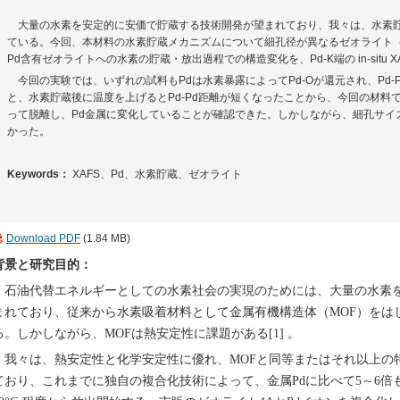
大量の水素を安定的に安価で貯蔵する技術開発が望まれており、我々は、水素貯
ている。今回、本材料の水素貯蔵メカニズムについて細孔径が異なるゼオライト（4A
Pd含有ゼオライトへの水素の貯蔵・放出過程での構造変化を、Pd-K端の in-situ
今回の実験では、いずれの試料もPdは水素暴露によってPd-Oが還元され、Pd-
と、水素貯蔵後に温度を上げるとPd-Pd距離が短くなったことから、今回の材料で
って脱離し、Pd金属に変化していることが確認できた。しかしながら、細孔サイ
かった。
Keywords：
XAFS、Pd、水素貯蔵、ゼオライト
Download PDF
(1.84 MB)
背景と研究目的：
石油代替エネルギーとしての水素社会の実現のためには、大量の水素
まれており、従来から水素吸着材料として金属有機構造体（MOF）をは
る。しかしながら、MOFは熱安定性に課題がある[1] 。
我々は、熱安定性と化学安定性に優れ、MOFと同等またはそれ以上の
ており、これまでに独自の複合化技術によって、金属Pdに比べて5～6