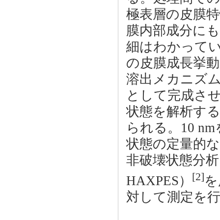
極表層の皮膜特
膜内部成分に
細はわかって
の皮膜成長挙動
溶出メカニズム
として完成さ
状態を解析す
られる。10 
状態の定量的
非破壊状態分析
[2]
HAXPES）
を
対して測定を