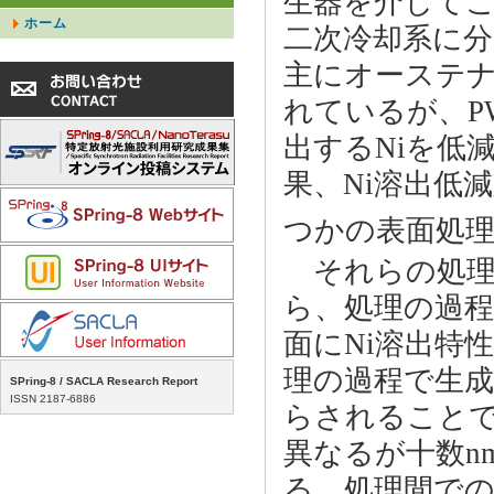
生器を介して
ホーム
二次冷却系に
主にオーステナ
れているが、P
出するNiを低
果、Ni溶出低
つかの表面処
それらの処理
ら、処理の過
面にNi溶出特
理の過程で生成
SPring-8 / SACLA Research Report
ISSN 2187-6886
らされること
異なるが十数n
る。処理間での