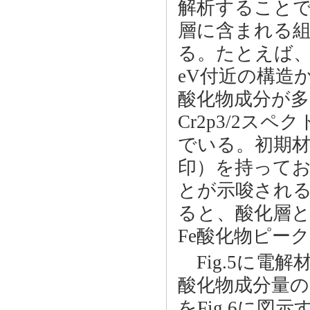
解析すること
層に含まれる
る。たとえば、Fi
eV付近の構造
酸化物成分が多
Cr2p3/2
でいる。初期材で
印）を持って
とが示唆される。
ると、酸化層と
Fe酸化物ピー
Fig.5に電
酸化物成分量の
をFig.6に