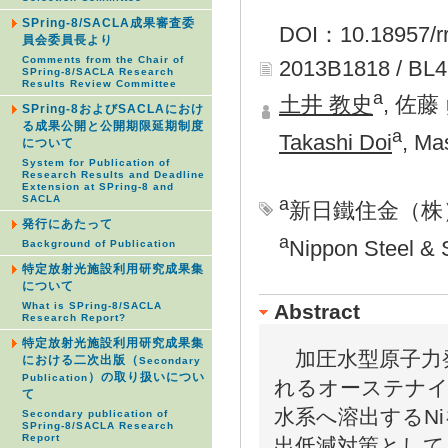
SPring-8/SACLA成果審査委
DOI：10.18957/rr
員会委員長より
Comments from the Chair of
2013B1818 / BL
SPring-8/SACLA Research
Results Review Committee
a
土井 教史
, 佐藤
SPring-8およびSACLAにおけ
る成果公開と公開期限延期制度
a
Takashi Doi
, Ma
について
System for Publication of
Research Results and Deadline
Extension at SPring-8 and
a
SACLA
新日鐵住金（株
発行にあたって
a
Nippon Steel & 
Background of Publication
特定放射光施設利用研究成果集
について
Abstract
What is SPring-8/SACLA
Research Report?
特定放射光施設利用研究成果集
加圧水型原子力
における二次出版（
Secondary
）の取り扱いについ
Publication
れるオーステナイ
て
水系へ溶出するN
Secondary publication of
SPring-8/SACLA Research
Report
出低減対策として