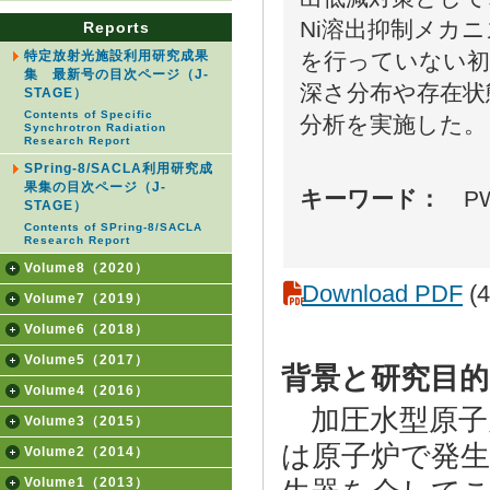
Ni溶出抑制メカ
Reports
を行っていない初
特定放射光施設利用研究成果
集 最新号の目次ページ（J-
深さ分布や存在状
STAGE）
Contents of Specific
分析を実施した。
Synchrotron Radiation
Research Report
SPring-8/SACLA利用研究成
果集の目次ページ（J-
キーワード：
PW
STAGE）
Contents of SPring-8/SACLA
Research Report
Volume8（2020）
Download PDF
(4
Volume7（2019）
Volume6（2018）
Volume5（2017）
背景と研究目的
Volume4（2016）
加圧水型原子
Volume3（2015）
は原子炉で発
Volume2（2014）
Volume1（2013）