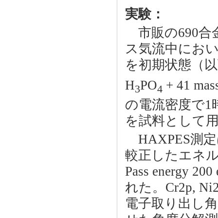
実験：
市販の690合金
ス気流中におい
を初期状態（以下
H
PO
+ 41 mas
3
4
の電流密度で1
を試料として
HAXPES測定
較正したエネルギ
Pass energy 
れた。Cr2p, N
電子取り出し角度（