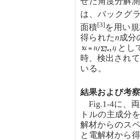
せた角度分解
は、バックグ
[3]
面積
を用い規
得られた
n
成分
とし
時、検出され
いる。
結果および考
Fig.1-4に
トルの主成分
解材からのスペ
と電解材から得