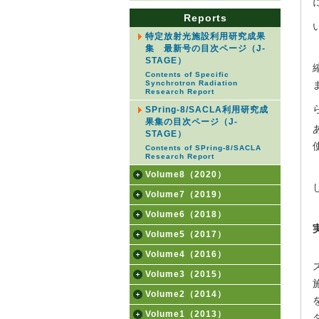
Reports
特定放射光施設利用研究成果
集 最新号の目次ページ（J-
STAGE）
Contents of Specific
Synchrotron Radiation
Research Report
SPring-8/SACLA利用研究成
果集の目次ページ（J-
STAGE）
Contents of SPring-8/SACLA
Research Report
Volume8（2020）
Volume7（2019）
Volume6（2018）
Volume5（2017）
Volume4（2016）
Volume3（2015）
Volume2（2014）
Volume1（2013）