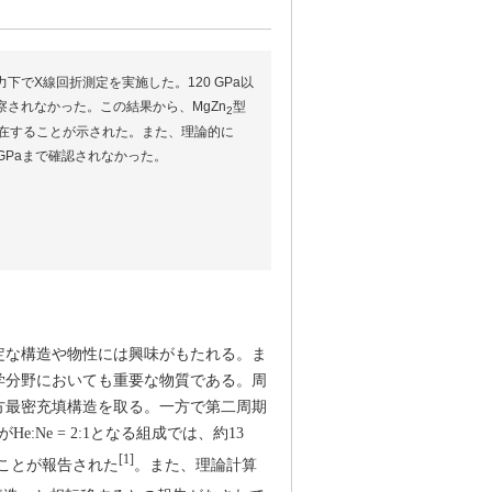
力下でX線回折測定を実施した。120 GPa以
察されなかった。この結果から、MgZn
型
2
に存在することが示された。また、理論的に
 GPaまで確認されなかった。
定な構造や物性には興味がもたれる。ま
学分野においても重要な物質である。周
六方最密充填構造を取る。一方で第二周期
Ne = 2:1となる組成では、約13
[1]
ことが報告された
。また、理論計算