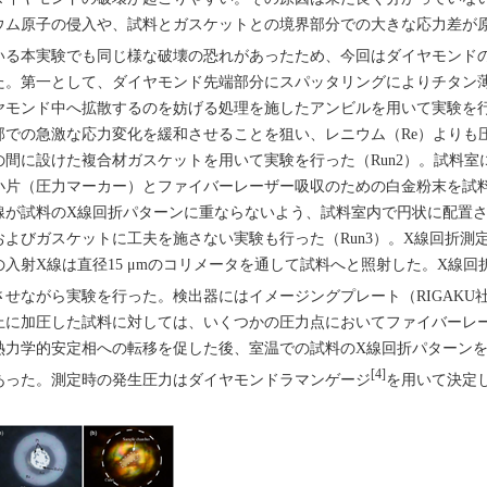
ウム原子の侵入や、試料とガスケットとの境界部分での大きな応力差が原
いる本実験でも同じ様な破壊の恐れがあったため、今回はダイヤモンド
た。第一として、ダイヤモンド先端部分にスパッタリングによりチタン
ヤモンド中へ拡散するのを妨げる処理を施したアンビルを用いて実験を行
部での急激な応力変化を緩和させることを狙い、レニウム（Re）よりも
の間に設けた複合材ガスケットを用いて実験を行った（Run2）。試料
小片（圧力マーカー）とファイバーレーザー吸収のための白金粉末を試
線が試料のX線回折パターンに重ならないよう、試料室内で円状に配置さ
およびガスケットに工夫を施さない実験も行った（Run3）。X線回折測定はBL
の入射X線は直径15 μmのコリメータを通して試料へと照射した。X線回
させながら実験を行った。検出器にはイメージングプレート（RIGAKU社製R-
上に加圧した試料に対しては、いくつかの圧力点においてファイバーレ
熱力学的安定相への転移を促した後、室温での試料のX線回折パターンを測
[4]
あった。測定時の発生圧力はダイヤモンドラマンゲージ
を用いて決定