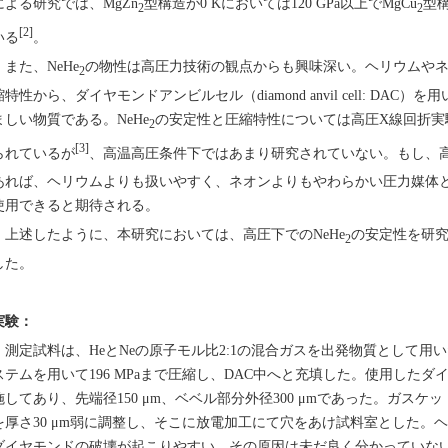
による研究では、MgZn
型構造が0 Kにおいては120 GPa以上でMgCu
型
2
2
[2]
いる
。
また、NeHe
の物性は高圧力技術の観点からも興味深い。ヘリウムや
2
縮特性から、ダイヤモンドアンビルセル（diamond anvil cell: DA
ましい物質である。NeHe
の安定性と圧縮特性については高圧X線回折実験
2
[3]
られているが
、高温高圧条件下ではあまり研究されていない。もし、高温
あれば、ヘリウムよりも扱いやすく、ネオンよりもやわらかい圧力媒体
使用できると期待される。
上述したように、本研究においては、高圧下でのNeHe
の安定性を研究
2
した。
実験：
測定試料は、HeとNeの原子モル比2:1の混合ガスを出発物質として用いた。
ステムを用いて196 MPaまで圧縮し、DAC中へと充填した。使用した
施してあり、先端径150 μm、ベベル部分外径300 μmであった。ガス
を厚さ30 μm弱に調整し、そこに放電加工にて穴をあけ試料室とした。
ダイヤモンドの破壊が起こりやすい。その原因は未だ良く分かっていな