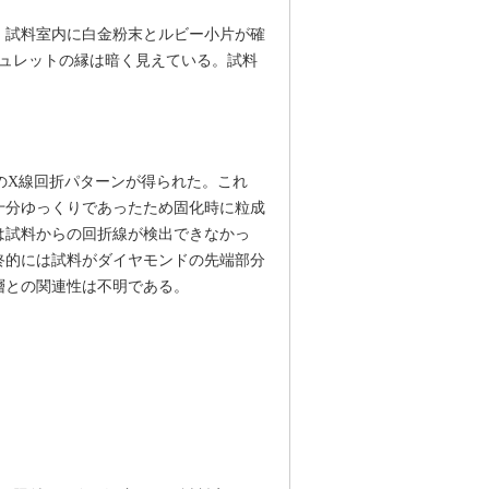
の写真。試料室内に白金粉末とルビー小片が確
、キュレットの縁は暗く見えている。試料
のX線回折パターンが得られた。これ
十分ゆっくりであったため固化時に粒成
では試料からの回折線が検出できなかっ
終的には試料がダイヤモンドの先端部分
層との関連性は不明である。