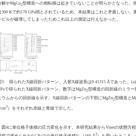
分解やMgCu
型構造への相転移は起きていないことが明らかとなった。
2
は300 Kで約170 GPa弱とされているため、本結果はこれと矛盾しな
ンビルが破壊してしまったためこれ以上の測定は行えなかった。
図3. 得られたX線回折パターン。入射X線波長は0.41315 Åであった。(a) Run
GPaで得られたX線回折パターン。数字はMgZn
型構造の回折線のミラー
2
ニウムからの回折線を示す。X線回折パターンの下部にMgZn
型構造とMg
2
3
/cm
）をそれぞれ赤線と青線で示した。
図4に単位格子体積の圧力変化を示す。本研究結果からVinetの状態方
3
研究で求められた0 GPaでの単位格子体積
V
（160 Å
）を用いたところ、