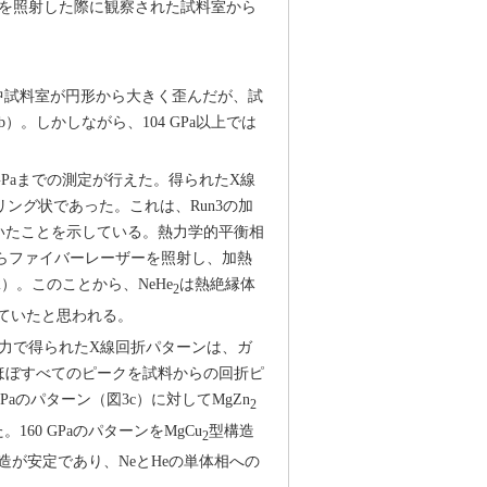
ーザーを照射した際に観察された試料室から
加圧中試料室が円形から大きく歪んだが、試
。しかしながら、104 GPa以上では
GPaまでの測定が行えた。得られたX線
ング状であった。これは、Run3の加
いたことを示している。熱力学的平衡相
片面からファイバーレーザーを照射し、加熱
）。このことから、NeHe
は熱絶縁体
2
れていたと思われる。
圧力で得られたX線回折パターンは、ガ
ほぼすべてのピークを試料からの回折ピ
Paのパターン（図3c）に対してMgZn
2
60 GPaのパターンをMgCu
型構造
2
造が安定であり、NeとHeの単体相への