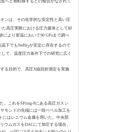
構造へと相転移するとの報告がなされて
ネオンは、その化学的な安定性と高い圧
C）を用いた高圧実験における圧力媒体として好
により室温において90 GPaまで調べ
下でもNeHe
が安定に存在するので
2
として、温度圧力条件下での研究に広く
する目的で、高圧X線回折測定を実施
これをSPring-8にある高圧ガスシ
ダイヤモンドの先端には一段ベベル加工を
ケットにはレニウム金属を用いた。中央部
ヘリウムガスをDACにて加圧する場合、
いが、一説にはダイヤモンド中へのヘリ