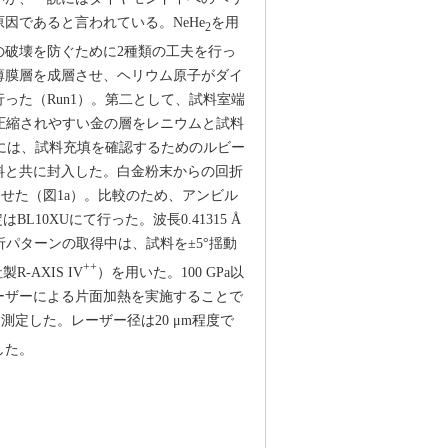
因であると言われている。NeHe
を用
2
の破壊を防ぐために2種類の工夫を行っ
薄膜層を成層させ、ヘリウム原子がダイ
った（Run1）。第二として、試料室端
圧縮されやすい金の層をレニウムと試料
室には、試料充填を確認するためのルビー
料と共に封入した。白金粉末からの回折
せた（図1a）。比較のため、アンビル
10XUにて行った。波長0.41315 Å
折パターンの取得中は、試料を±5°揺動
++
AXIS IV
）を用いた。100 GPa以
ーザーによる片面加熱を実施することで
定した。レーザー径は20 μm程度で
した。