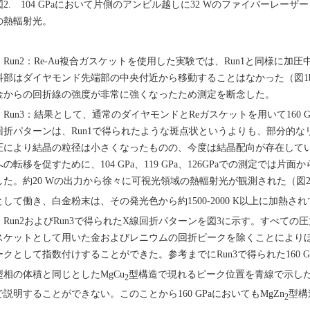
図2. 104 GPaにおいて片側のアンビル越しに32 Wのファイバーレ
の熱輻射光。
Run2：Re-Au複合ガスケットを使用した実験では、Run1と同様に
料部はダイヤモンド先端部の中央付近から移動することはなかった（図1b）
金からの回折線の強度が非常に強くなったため測定を断念した。
Run3：結果として、通常のダイヤモンドとReガスケットを用いて160 
回折パターンは、Run1で得られたような斑点状というよりも、部分的なリ
圧により結晶の粒径は小さくなったものの、今度は結晶配向が存在して
への転移を促すために、104 GPa、119 GPa、126GPaでの測定では
した。約20 Wの出力から徐々に可視光領域の熱輻射光が観測された（図2
として働き、白金粉末は、その発光色から約1500-2000 K以上に加熱さ
Run2およびRun3で得られたX線回折パターンを図3に示す。すべての
スケットとして用いた金およびレニウムの回折ピークを除くことにより
ークとして指数付けすることができた。参考までにRun3で得られた160 G
型相の体積と同じとしたMgCu
型構造で現れるピーク位置を青線で示した。1
2
で説明することができない。このことから160 GPaにおいてもMgZn
型構
2