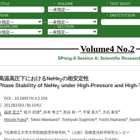
〜
Volume4 No.2
SPring-8 Section A: Scientific Researc
高温高圧下におけるNeHe
の相安定性
2
Phase Stability of NeHe
under High-Pressure and High-
2
DOI：10.18957/rr.4.2.204
2012B1563 / BL10XU
a
a
a
a
b
b
福井 宏之
, 前川 武雄
, 杉本 隼之
, 赤浜 裕一
, 平尾 直久
, 大石 泰生
a
a
a
a
Hiroshi Fukui
, Takeo Maekawa
, Toshiyuki Sugimoto
, Yuichi Akahama
, Naoh
a
b
兵庫県立大学大学院物質理学研究科,
（公財）高輝度光科学研究センター
a
b
Graduate School of Material Science, University of Hyogo,
JASRI