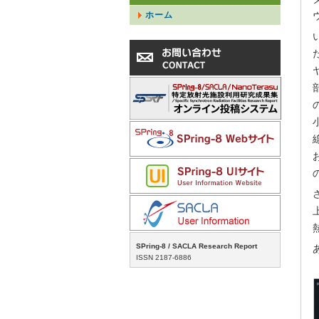
ホーム
SPring-8 / SACLA Research Report
ISSN 2187-6886