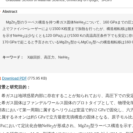
Abstract
MgZn
型のラーベス構造を持つ希ガス固体NeHe
について、160 GPaまでの圧
2
2
上でファイバーレーザーにより1500 K程度まで加熱を行ったが、構造相転移は観
を示すNeHe
は少なくとも120 GPaおよび1500 Kの高温高圧条件下でも安定
2
170 GPaで起こると予言されているMgZn
型からMgCu
型への構造相転移は160
2
2
キーワード：
X線回折、高圧力、NeHe
2
Download PDF
(775.95 KB)
背景と研究目的：
希ガスは地球惑星内部に存在することが知られており、高圧下での安
た希ガス固体はファンデルワールス固体のプロトタイプとして、物理化
期表において第一周期に属するヘリウムは室温で約12 GPaで固化し、
に属するネオンは約5 GPaで立方最密充填構造の固体となる。原子モル比がHe:
GPaにおいて定比化合物NeHe
が形成され、MgZn
型ラーベス構造を示す
2
2