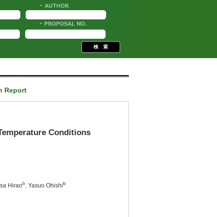
h Report
Temperature Conditions
b
b
isa Hirao
, Yasuo Ohishi