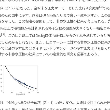
0
[3]
分
K
’は7.5(2)となった。金粉末を圧力マーカーとした先行研究結果
での
較のため図中に示す。両者は60 GPaあたりまで良い一致を示すが、こ
積を示した。この相違の原因として、非静水圧性の効果が考えられる。先行
GPa以上で各指数から計算される格子定数の偏差が大きくなり一軸応力
[3]
め
、この圧力以上ではNeHe
自体も静水圧からのずれを感じていると
2
ぼしたのかもしれない。また、圧力マーカーに対する非静水圧性の効果
下では金の示す圧力はダイヤモンドラマンゲージの示す圧力よりも低く
対する非静水圧性の効果についての定量的な研究も必要であろう。
4. NeHe
の単位格子体積（Z = 4）の圧力変化。太線は今回得られた
2
たものを示す。破線は先行研究で得られた圧縮曲線を高圧へと外挿した