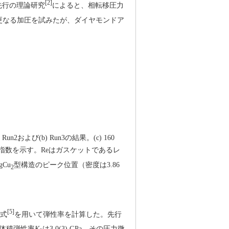
[2]
先行の理論研究
によると、相転移圧力
い。更なる加圧を試みたが、ダイヤモンドア
2および(b) Run3の結果。(c) 160
指数を示す。Reはガスケットであるレ
Cu
型構造のピーク位置（密度は3.86
2
[5]
程式
を用いて弾性率を計算した。先行
体積弾性率
K
は3.0(3) GPa、その圧力微