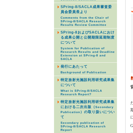
SPring-8/SACLA成果審査委
員会委員長より
Comments from the Chair of
SPring-8/SACLA Research
Results Review Committee
SPring-8およびSACLAにおけ
る成果公開と公開期限延期制度
について
System for Publication of
Research Results and Deadline
Extension at SPring-8 and
SACLA
発行にあたって
Background of Publication
特定放射光施設利用研究成果集
について
What is SPring-8/SACLA
Research Report?
特定放射光施設利用研究成果集
における二次出版（
Secondary
）の取り扱いについ
Publication
て
Secondary publication of
SPring-8/SACLA Research
Report