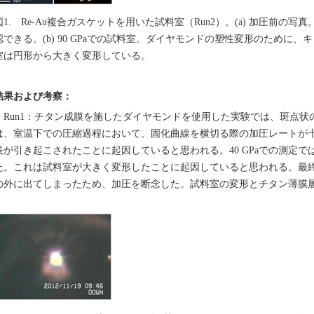
図1. Re-Au複合ガスケットを用いた試料室（Run2）。(a) 加圧前
認できる。(b) 90 GPaでの試料室。ダイヤモンドの塑性変形のために
室は円形から大きく変形している。
結果および考察：
Run1：チタン成膜を施したダイヤモンドを使用した実験では、斑点状
は、室温下での圧縮過程において、固化曲線を横切る際の加圧レートが
長が引き起こされたことに起因していると思われる。40 GPaでの測定
た。これは試料室が大きく変形したことに起因していると思われる。最
の外に出てしまったため、加圧を断念した。試料室の変形とチタン薄膜