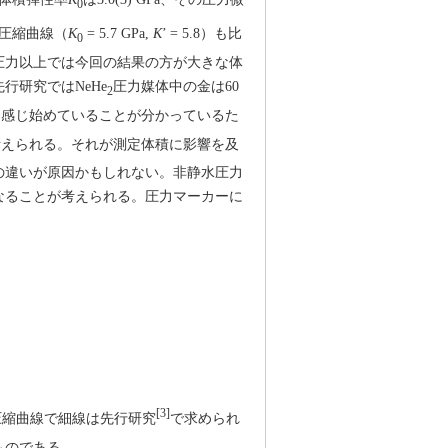
0
圧縮曲線（
K
= 5.7 GPa,
K
’ = 5.8）も比
0
の圧力以上では今回の結果の方が大きな体
研究ではNeHe
圧力媒体中の金は60
2
を感じ始めていることが分かっているた
考えられる。それが測定体積に影響を及
の違いが原因かもしれない。非静水圧力
なることが考えられる。圧力マーカーに
[3]
圧縮曲線で細線は先行研究
で求められ
ものである。