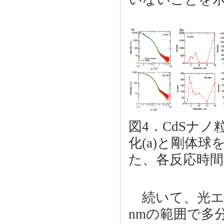
図4．CdSナ
化(a)と剛体
た、各反応時間
続いて、光エッ
nmの範囲で多分