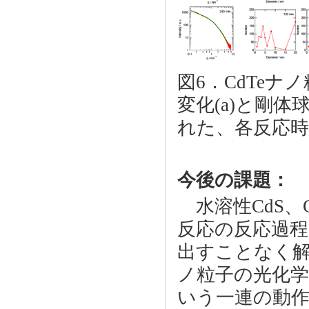
図6．CdTe
変化(a)と剛
れた、各反応時
今後の課題：
水溶性CdS、
反応の反応過
出すことなく
ノ粒子の光化
いう一連の動