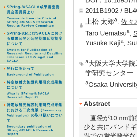
DOI：10.18957/rr
SPring-8/SACLA成果審査委
2011B1902 / BL
員会委員長より
a
Comments from the Chair of
上松 太郎
,
佐々
SPring-8/SACLA Research
Results Review Committee
a
Taro Uematsu
,
S
SPring-8およびSACLAにおけ
る成果公開と公開期限延期制度
a
Yusuke Kaji
, S
について
System for Publication of
Research Results and Deadline
Extension at SPring-8 and
a
SACLA
大阪大学大学院
発行にあたって
学研究センター
Background of Publication
a
特定放射光施設利用研究成果集
Osaka Universit
について
What is SPring-8/SACLA
Research Report?
Abstract
特定放射光施設利用研究成果集
における二次出版（
Secondary
）の取り扱いについ
Publication
直径が10 nm
て
少と共にバンドギ
Secondary publication of
SPring-8/SACLA Research
温での蛍光発光な
Report