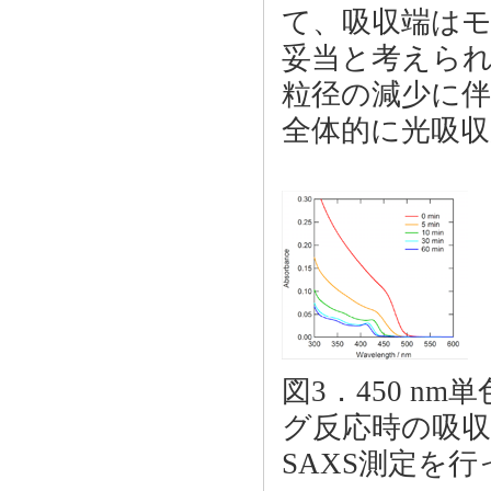
て、吸収端は
妥当と考えられ
粒径の減少に伴
全体的に光吸
図3．450 n
グ反応時の吸
SAXS測定を