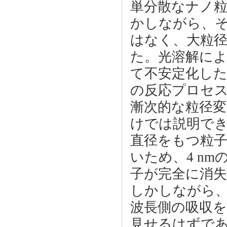
単分散なナノ
かしながら、
はなく、大粒
た。光溶解に
て不安定化し
の反応プロセ
漸次的な粒径
けでは説明でき
直径をもつ粒
いため、4 n
子が完全に消
しかしながら
波長側の吸収
見せるはずであ