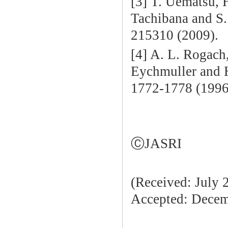
[3] T. Uematsu, 
Tachibana and S
215310 (2009).
[4] A. L. Rogach
Eychmuller and 
1772-1778 (1996
ⒸJASRI
(Received: July 
Accepted: Decemb