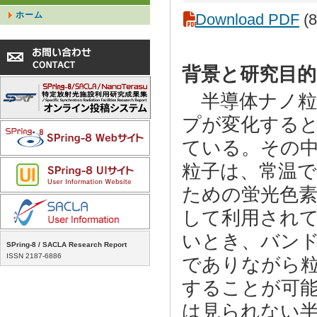
ホーム
Download PDF
(8
背景と研究目的
半導体ナノ粒
プが変化する
ている。その中
粒子は、常温
ための蛍光色
して利用され
いとき、バン
SPring-8 / SACLA Research Report
ISSN 2187-6886
でありながら
することが可
は見られない