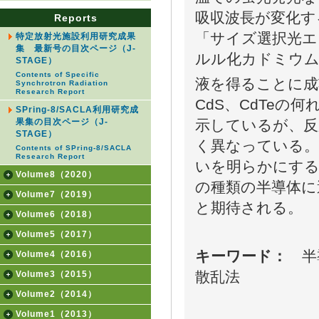
吸収波長が変化す
Reports
「サイズ選択光エ
特定放射光施設利用研究成果
集 最新号の目次ページ（J-
ルル化カドミウム
STAGE）
Contents of Specific
液を得ることに成
Synchrotron Radiation
Research Report
CdS、CdTe
SPring-8/SACLA利用研究成
示しているが、反
果集の目次ページ（J-
STAGE）
く異なっている。
Contents of SPring-8/SACLA
Research Report
いを明らかにする
Volume8（2020）
の種類の半導体に
Volume7（2019）
と期待される。
Volume6（2018）
Volume5（2017）
キーワード：
半導
Volume4（2016）
散乱法
Volume3（2015）
Volume2（2014）
Volume1（2013）