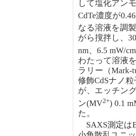
して塩化アンモ
CdTe濃度が0.4
なる溶液を調
がら撹拌し、30
nm、6.5 mW/cm
わたって溶液をサ
ラリー（Mark-
修飾CdSナノ
が、エッチング
2+
ン(MV
) 0.
た。
SAXS測定は
小角散乱ユニット