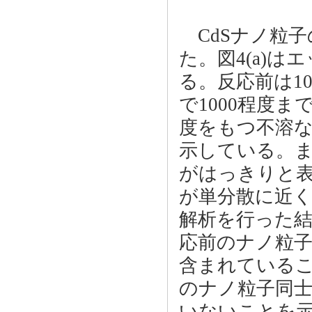
CdSナノ粒子
た。図4(a)
る。反応前は1
で1000程度
度をもつ不溶
示している。
がはっきりと
が単分散に近
解析を行った結
応前のナノ粒子
含まれている
のナノ粒子同
いないことを