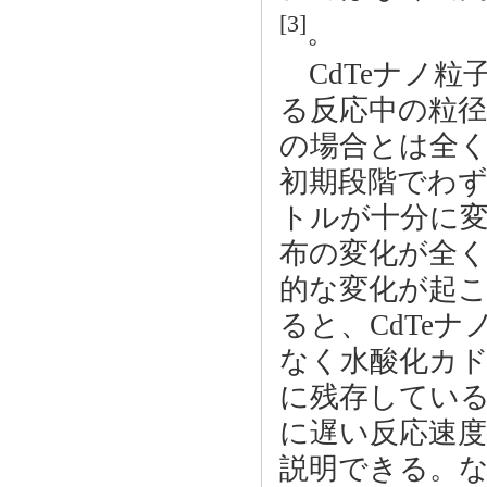
[3]
。
CdTeナノ粒
る反応中の粒径
の場合とは全く
初期段階でわ
トルが十分に変
布の変化が全
的な変化が起
ると、CdTe
なく水酸化カ
に残存している
に遅い反応速
説明できる。な