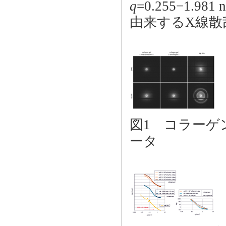
q
=0.255−1.981 
由来するX線散
図1 コラーゲ
ータ