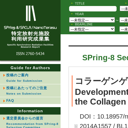
〜
SPring-8 Sec
Guide for Authors
投稿のご案内
コラーゲンゲ
Guide for Submission
投稿にあたってのご注意
Development 
Notes on Submission
the Collagen
FAQ
Information
DOI：10.18957/rr
選定委員会からの提言
Recommendation from SPring-8
2014A1557 / BL
Selection Committee