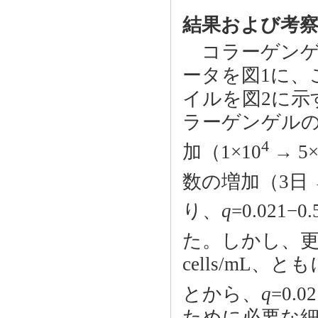
結果および考
コラーゲンゲ
ータを図1に、
イルを図2に示
ラーゲンゲルの
4
加（1×10
→ 5×
数の増加（3日 
り、
q
=0.021−0.
た。しかし、更
cells/mL
とから、
q
=0.02
ために必要な