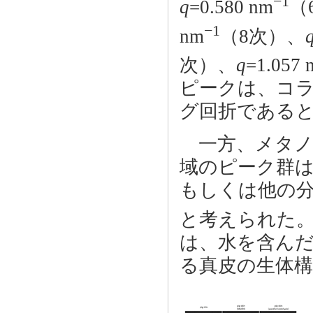
−1
q
=0.580 nm
（
−1
nm
（8次）、
次）、
q
=1.057 
ピークは、コラ
グ回折であると
一方、メタノール
域のピーク群
もしくは他の
と考えられた。この0
は、水を含ん
る真皮の生体