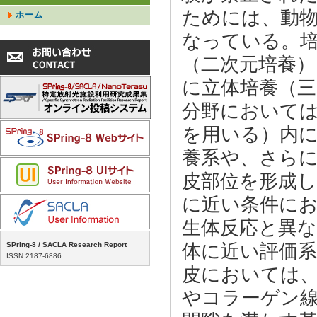
ためには、動
ホーム
なっている。
（二次元培養
に立体培養（
分野において
を用いる）内に
養系や、さら
皮部位を形成
に近い条件に
生体反応と異
SPring-8 / SACLA Research Report
体に近い評価
ISSN 2187-6886
皮においては、
やコラーゲン