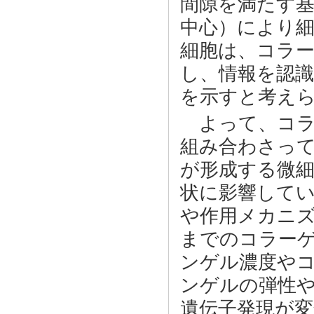
間隙を満たす
中心）により
細胞は、コラ
し、情報を認
を示すと考え
よって、コラ
組み合わさっ
が形成する微
状に影響して
や作用メカニ
までのコラー
ンゲル濃度や
ンゲルの弾性
遺伝子発現が