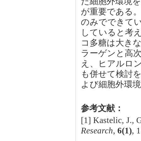
た細胞外環境
が重要である
のみでできて
していると考
コ多糖は大き
ラーゲンと高
え、ヒアルロ
も併せて検討
よび細胞外環
参考文献：
[1] Kastelic, J.,
Research
,
6(1)
, 