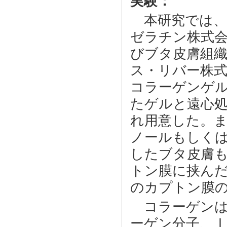
実験：
本研究では、市販
ゼラチン株式
びブタ皮膚組
ス・リバー株
コラーゲンゲ
たゲルと遠心処
れ用意した。
ノールもしくは
したブタ皮膚も
トン膜に挟んだ
のカプトン膜の
コラーゲンは
ーゲン分子、Ⅰ