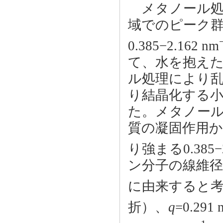
メタノール処理し
域でのピーク
0.385−2.162 nm
て、水を抱え
ル処理により乱さ
り結晶化する小
た。メタノー
質の凝固作用
り強まる0.385−2
ン分子の線維
に由来すると
折）、
q
=0.291 