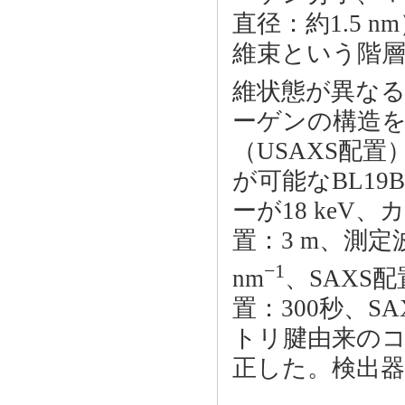
直径：約1.5
維束という階
維状態が異な
ーゲンの構造を
（USAXS配
が可能なBL1
ーが18 keV、
置：3 m、測定
−1
nm
、SAXS配置
置：300秒、S
トリ腱由来の
正した。検出器は