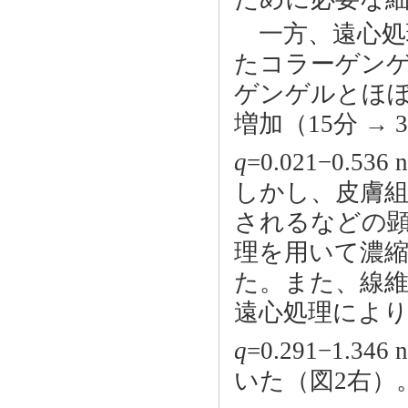
一方、遠心処
たコラーゲン
ゲンゲルとほ
増加（15分 → 
q
=0.021−0.536 
しかし、皮膚
されるなどの
理を用いて濃
た。また、線
遠心処理によ
q
=0.291−1.346 
いた（図2右）。細