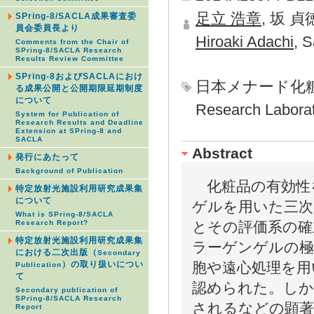
足立 浩章
, 坂 貞
SPring-8/SACLA成果審査委
員会委員長より
Hiroaki Adachi
, 
Comments from the Chair of
SPring-8/SACLA Research
Results Review Committee
SPring-8およびSACLAにおけ
日本メナード化
る成果公開と公開期限延期制度
について
Research Laborat
System for Publication of
Research Results and Deadline
Extension at SPring-8 and
SACLA
Abstract
発行にあたって
Background of Publication
化粧品の有効性
特定放射光施設利用研究成果集
について
ゲルを用いた三次
What is SPring-8/SACLA
Research Report?
とその評価系の確
特定放射光施設利用研究成果集
ラーゲンゲルの極
における二次出版（
Secondary
）の取り扱いについ
胞や遠心処理を用
Publication
て
認められた。しか
Secondary publication of
SPring-8/SACLA Research
されるなどの顕著
Report