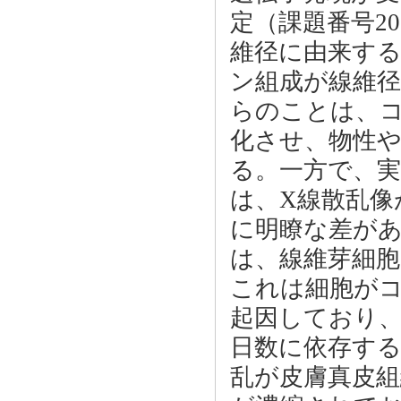
定（課題番号20
維径に由来する
ン組成が線維
らのことは、
化させ、物性
る。一方で、
は、X線散乱像
に明瞭な差が
は、線維芽細
これは細胞が
起因しており
日数に依存す
乱が皮膚真皮