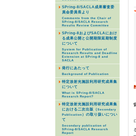
SPring-8/SACLA成果審査委
員会委員長より
Comments from the Chair of
SPring-8/SACLA Research
Results Review Committee
SPring-8およびSACLAにおけ
る成果公開と公開期限延期制度
について
System for Publication of
Research Results and Deadline
Extension at SPring-8 and
SACLA
発行にあたって
Background of Publication
特定放射光施設利用研究成果集
について
What is SPring-8/SACLA
Research Report?
特定放射光施設利用研究成果集
における二次出版（
Secondary
）の取り扱いについ
Publication
て
Secondary publication of
SPring-8/SACLA Research
Report