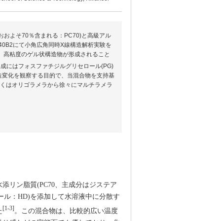
よそ70％含まれる：PC70)と高級アル
40B2にて小角広角同時X線構造解析実験を
ると、高粘度のゲル状構造物が形成されること
にはフォスファチジルグリセロール(PG)
造変化を観察する目的で、当混合物を支持基
しくはオリゴラメラから徐々にマルチラメラ
リン脂質(PC70、主成分はジステア
ール：HD)を添加して水溶液中に分散す
[1-3]
た
。この混合物は、比較的広い温度