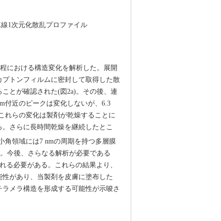
X線1次元化散乱プロファイル
過程における構造変化を解析した。展開
カプトンフィルムに密封して取得した散
とが確認された(図2a)。その後、連
m付近のピークは変化しないが、6.3
)。これらの変化は製剤が乾燥することに
る。さらに長時間乾燥を継続したとこ
小角領域には7 nmの周期を持つ多層膜
)。今後、さらなる解析が必要である
まれる必要がある。これらの結果より、
能性があり、当製剤を皮膚に塗布した
チラメラ構造を形成する可能性が示唆さ