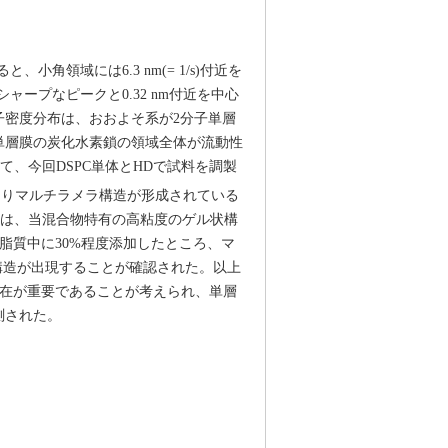
角領域には6.3 nm(= 1/s)付近を
ャープなピークと0.32 nm付近を中心
子密度分布は、おおよそ系が2分子単層
単層膜の炭化水素鎖の領域全体が流動性
て、今回DSPC単体とHDで試料を調製
よりマルチラメラ構造が形成されている
場合は、当混合物特有の高粘度のゲル状構
脂質中に30%程度添加したところ、マ
膜構造が出現することが確認された。以上
存在が重要であることが考えられ、単層
測された。