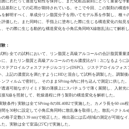
範囲にわたって適度な粘性を保持し、また化粧品製剤にとって重要な手
粧品基剤としての応用が期待されている。そこで今回、この製剤の構造
ムを解明すべく、単成分リン脂質分子を用いてモデル系を作製し、種々
を評価した。また同時に、手指上に塗布した際に生じる構造変化の知見
し、その際に生じる動的な構造変化を小角広角同時X線散乱法にて解析
実験：
(試料) 全ての試料において、リン脂質と高級アルコールの合計脂質重量濃度が
うに、またリン脂質と高級アルコールのモル濃度比が1：2になるように試
ジステアロイルフォスファチジルコリン(DSPC)、ジステアロイルフォスフ
い、上記の濃度比を満たすようにHDと混合して試料を調製した。調製後
トンフィルムで密封し、そのままSPring-8内に持ち込んで測定に供した。
が透過可能なポリイミド製の薄膜上にスパチュラで薄く展開し、入射光に
直接X線を照射して、乾燥過程に伴う製剤の構造変化を解析した。
(実験条件) 実験は全てSPring-8のBL40B2で実施した。カメラ長を60 c
時間を30秒に設定して小角広角同時に散乱像を取得した。散乱ベクトル
s
ルの格子定数(3.39 nm)で校正した。検出器には広
s
領域の測定が可能なイメ
した。実験は全て室温(25℃)で実施した。