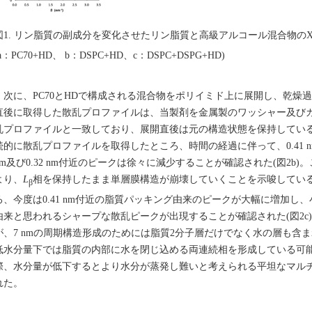
図1. リン脂質の副成分を変化させたリン脂質と高級アルコール混合物の
a：PC70+HD、 b：DSPC+HD、c：DSPC+DSPG+HD)
次に、PC70とHDで構成される混合物をポリイミド上に展開し、乾燥
直後に取得した散乱プロファイルは、当製剤を金属製のワッシャー及び
乱プロファイルと一致しており、展開直後は元の構造状態を保持しているこ
続的に散乱プロファイルを取得したところ、時間の経過に伴って、0.41 n
nm及び0.32 nm付近のピークは徐々に減少することが確認された(図2b
より、
L
相を保持したまま単層膜構造が崩壊していくことを示唆してい
β
ろ、今度は0.41 nm付近の脂質パッキング由来のピークが大幅に増加し、
由来と思われるシャープな散乱ピークが出現することが確認された(図2c
が、7 nmの周期構造形成のためには脂質2分子層だけでなく水の層も含
低水分量下では脂質の内部に水を閉じ込める両連続相を形成している可
際、水分量が低下するとより水分が蒸発し難いと考えられる平坦なマル
れた。