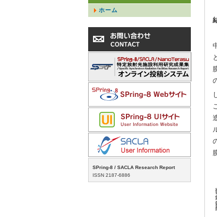
ホーム
SPring-8 / SACLA Research Report
ISSN 2187-6886