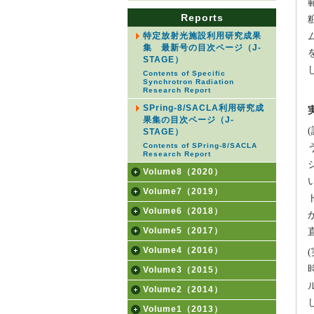
Reports
特定放射光施設利用研究成果
集 最新号の目次ページ（J-
STAGE）
Contents of Specific
Synchrotron Radiation
Research Report
SPring-8/SACLA利用研究成
果集の目次ページ（J-
STAGE）
Contents of SPring-8/SACLA
Research Report
Volume8（2020）
Volume7（2019）
Volume6（2018）
Volume5（2017）
Volume4（2016）
Volume3（2015）
Volume2（2014）
Volume1（2013）