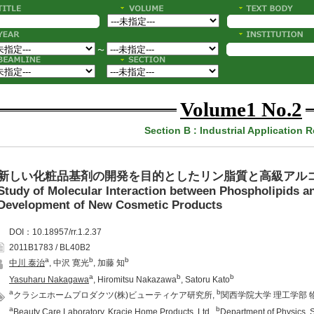
〜
Volume1 No.2
Section B : Industrial Application 
新しい化粧品基剤の開発を目的としたリン脂質と高級アル
Study of Molecular Interaction between Phospholipids an
Development of New Cosmetic Products
DOI：10.18957/rr.1.2.37
2011B1783 / BL40B2
a
b
b
中川 泰治
, 中沢 寛光
, 加藤 知
a
b
b
Yasuharu Nakagawa
, Hiromitsu Nakazawa
, Satoru Kato
a
b
クラシエホームプロダクツ(株)ビューティケア研究所,
関西学院大学 理工学部 
a
b
Beauty Care Laboratory, Kracie Home Products, Ltd.,
Department of Physics, 