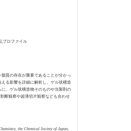
散乱プロファイル
ン脂質の存在が重要であることが分かっ
与える影響を詳細に解析し、ゲル状構造
らに、ゲル状構造物そのものや当製剤の
結割断観察や超薄切片観察なども合わせ
 Chemistry,
the Chemical Society of Japan
,