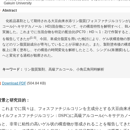
Gakuin University
Abstract
化粧品基剤として期待される大豆由来水添リン脂質(フォスファチジルコリンがおお
コール(ヘキサデカノール：HD)混合物について、その構造特性を解明すべく、BL
実施した。これまでに当混合物を特定の配合比(PC70：HD ≒ 1：2)で作製す
[1-3]
を報告してきたが
、今回、単成分脂質を用いた検討により、ゲル状構造物の形成
などのリン脂質副成分が寄与していることが示唆された。また、製剤塗布後の構
板上に薄く塗布し、その構造の時間変化を解析したところ、シングル(単層膜)も
へと変化する過程が観察された。
キーワード：
リン脂質製剤、高級アルコール、小角広角同時解析
Download PDF
(504.84 KB)
背景と研究目的：
これまでに我々は、フォスファチジルコリンを主成分とする大豆由来水添
ロイルフォスファチジルコリン：DSPC)に高級アルコール(ヘキサデカノ
ると、非常に粘性の高いゲル状の構造物が形成されることを報告してき