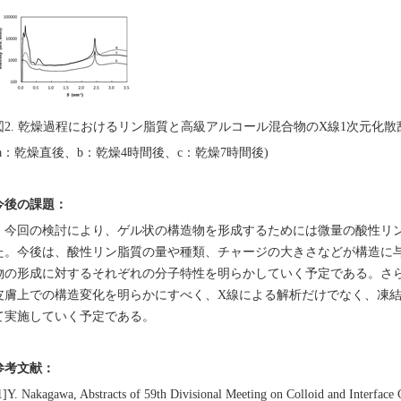
図2. 乾燥過程におけるリン脂質と高級アルコール混合物のX線1次元化
(a：乾燥直後、b：乾燥4時間後、c：乾燥7時間後)
今後の課題：
今回の検討により、ゲル状の構造物を形成するためには微量の酸性リ
た。今後は、酸性リン脂質の量や種類、チャージの大きさなどが構造に
物の形成に対するそれぞれの分子特性を明らかしていく予定である。さ
皮膚上での構造変化を明らかにすべく、X線による解析だけでなく、凍
て実施していく予定である。
参考文献：
1]Y. Nakagawa, Abstracts of 59th Divisional Meeting on Colloid and Interface