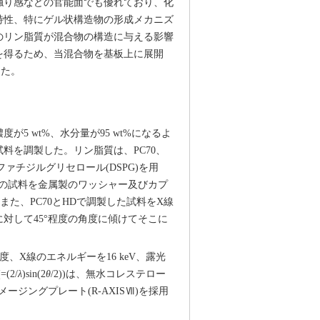
触り感などの官能面でも優れており、化
特性、特にゲル状構造物の形成メカニズ
のリン脂質が混合物の構造に与える影響
を得るため、当混合物を基板上に展開
した。
5 wt%、水分量が95 wt%になるよ
料を調製した。リン脂質は、PC70、
ァチジルグリセロール(DSPG)を用
の試料を金属製のワッシャー及びカプ
また、PC70とHDで調製した試料をX線
対して45°程度の角度に傾けてそこに
m程度、X線のエネルギーを16 keV、露光
(=(2/
λ
)sin(2
θ
/2))は、無水コレステロー
ージングプレート(R-AXISⅦ)を採用