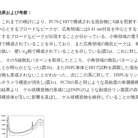
結果および考察：
これまでの検討により、PC70とHDで構成される混合物にX線を照射すると、小
中心とするブロードなピークが、広角領域には0.41 nm付近を中心とするシ
とするブロードなピークが出現することが分かっている。小角領域の電
膜で構成されていることを示しており、また広角領域の散乱ピークは、
の低い、硬い
L
相で構成されていることを示している(図1a)。これに対し
β
し、そのX線散乱パターンを取得したところ、小角領域の散乱パターン
ことが明らかとなった(図1b)。またDSPC単体とHDで試料を調製した
造物も形成されないことがわかった。次にこの系に対して、DSPGをリン
ルチラメラ構造が消失し(図1c)、PC70の系と同じような高粘度の単層
の結果より、ゲル状構造物の形成にはDSPGのような副成分リン脂質の
膜構造体が互いに影響を及ぼし、ゲル状構造物を維持していることが推