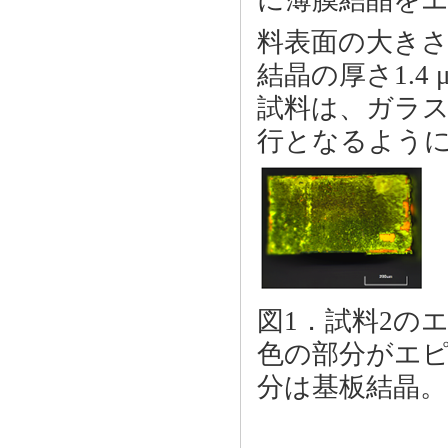
料表面の大きさ0.6
結晶の厚さ1.4
試料は、ガラ
行となるよう
図1．試料2の
色の部分がエ
分は基板結晶。