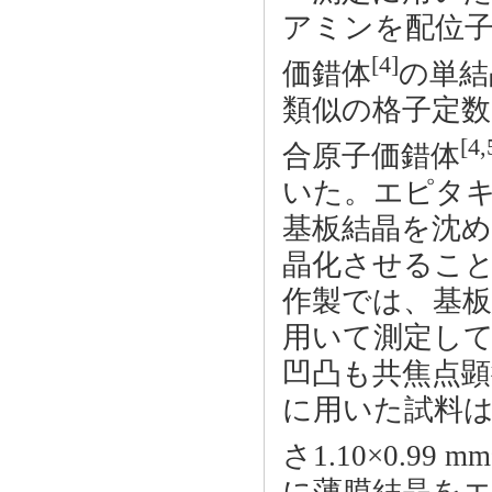
アミンを配位子と
[4]
価錯体
の単結
類似の格子定数を
[4,
合原子価錯体
いた。エピタ
基板結晶を沈
晶化させるこ
作製では、基板
用いて測定し
凹凸も共焦点顕
に用いた試料は
さ1.10×0.99 mm
に薄膜結晶をエ