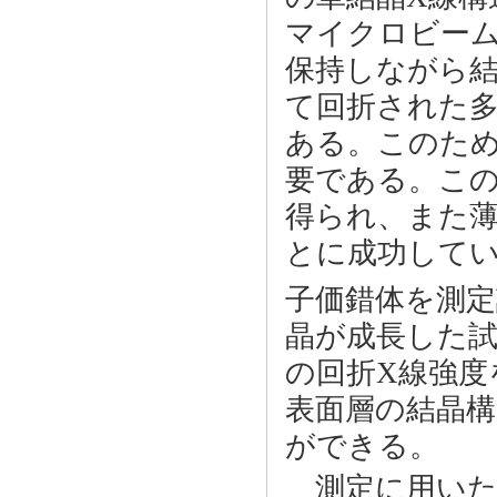
マイクロビーム
保持しながら
て回折された
ある。このた
要である。こ
得られ、また
とに成功している
子価錯体を測
晶が成長した
の回折X線強度
表面層の結晶
ができる。
測定に用いた