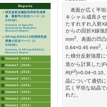
Reports
表面が広く平坦
特定放射光施設利用研究成果
キシャル成長させ
集 最新号の目次ページ（J-
STAGE）
たすれすれ入射X
Contents of Specific
Synchrotron Radiation
からの回折X線強度
Research Report
2
SPring-8/SACLA利用研究成
mm
、表面の凹凸
果集の目次ページ（J-
STAGE）
2
0.64×0.45 mm
、
Contents of SPring-8/SACLA
Research Report
た積分反射強度に
Volume8（2020）
造から計算した|
F
Volume7（2019）
2
R
(
F
)=0.04~0
Volume6（2018）
Volume5（2017）
晶について適切に
Volume4（2016）
広く平坦な結晶で
Volume3（2015）
れた。
Volume2（2014）
Volume1（2013）