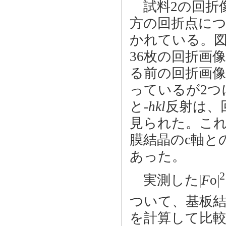
試料2の回折像
方の回折点につ
かれている。図
36枚の回折画
る前の回折画
っているが2つ
と-
hkl
反射は、
見られた。こ
膜結晶のc軸と
あった。
2
実測した|
F
o|
ついて、基板
を計算して比較