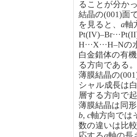
ることが分か
結晶の(001
を見ると、
a
軸
Pt(IV)–Br···Pt
H···X···
白金錯体の有
る方向である
薄膜結晶の(0
シャル成長は
層する方向で
薄膜結晶は同
b
,
c
軸方向ではそれ
数の違いは比
応する
a
軸の長