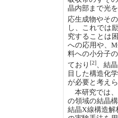
晶内部まで光を
応生成物やそ
し、これでは
究することは
への応用や、MOF(
料への小分子
[2]
ており
、結晶
目した構造化
が必要と考え
本研究では、結
の領域の結晶構
結晶X線構造解