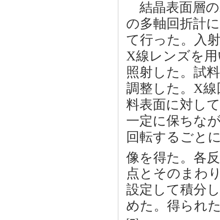
結晶表面層のX線
の多軸回折計に
て行った。入射X
X線レンズを用い
照射した。試料
調整した。X線
料表面に対して入射
一定に保ちなが
回転するごとに
像を得た。各反射
点とそのまわ
設定して積分
めた。得られ