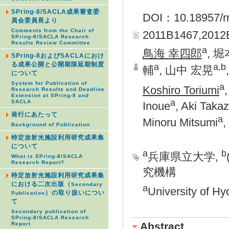
SPring-8/SACLA成果審査委
DOI：10.18957/rr
員会委員長より
Comments from the Chair of
2011B1467,2012
SPring-8/SACLA Research
Results Review Committee
a
鳥海 幸四郎
, 
SPring-8およびSACLAにおけ
る成果公開と公開期限延期制度
a
a,b
輔
, 山中 宏晃
について
System for Publication of
a
Koshiro Toriumi
Research Results and Deadline
Extension at SPring-8 and
a
SACLA
Inoue
, Aki Takaz
発行にあたって
a
Minoru Mitsumi
,
Background of Publication
特定放射光施設利用研究成果集
について
a
b
兵庫県立大学,
What is SPring-8/SACLA
Research Report?
究機構
特定放射光施設利用研究成果集
における二次出版（
Secondary
a
University of H
）の取り扱いについ
Publication
て
Secondary publication of
SPring-8/SACLA Research
Abstract
Report