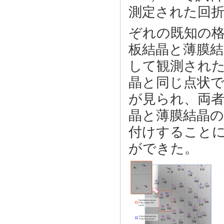
測定された回
ぞれの既知の
板結晶と薄膜結
して観測され
晶と同じ点状
が見られ、両
晶と薄膜結晶
付けすること
ができた。