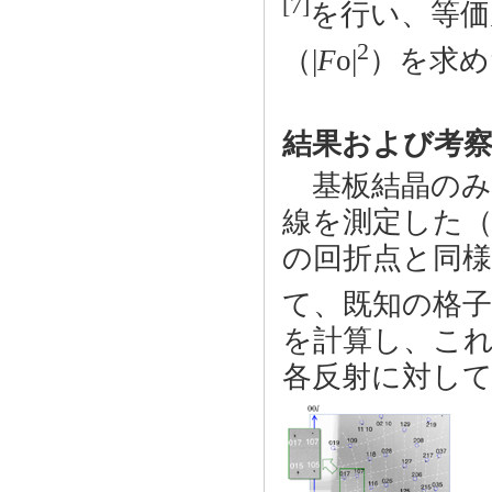
[7]
を行い、等価
2
（|
F
o|
）を求め
結果および考
基板結晶のみ
線を測定した（
の回折点と同
て、既知の格子
を計算し、こ
各反射に対し