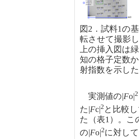
図2．試料1の
転させて撮影し
上の挿入図は
知の格子定数
射指数を示し
2
実測値の|
F
o|
2
た|
F
c|
と比較し
た（表1）。この結果
2
の|
F
o|
に対し