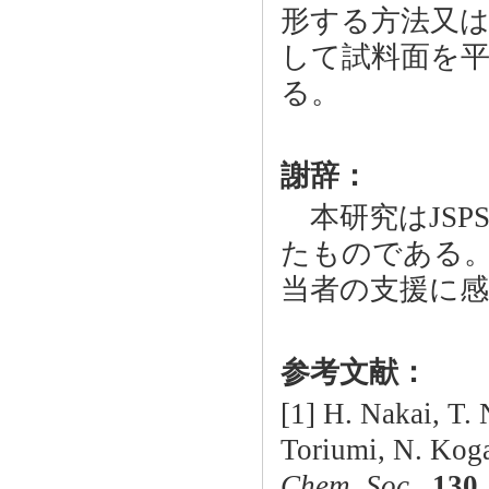
形する方法又は
して試料面を
る。
謝辞：
本研究はJSPS科
たものである。ま
当者の支援に
参考文献：
[1] H. Nakai, T.
Toriumi, N. Koga
Chem. Soc.
,
130