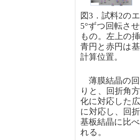
図3．試料2の
5°ずつ回転さ
もの。左上の
青円と赤円は
計算位置。
薄膜結晶の回
りと、回折角
化に対応した
に対応し、回
基板結晶に比
れる。