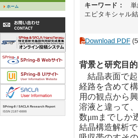
キーワード：
単結
ホーム
エピタキシャル
Download PDF
(5
背景と研究目的
結晶表面で起
経路を含めて
用の観点から
溶液と違って
SPring-8 / SACLA Research Report
ISSN 2187-6886
数μmまでしか
結晶構造解析
吸収帯のすそ