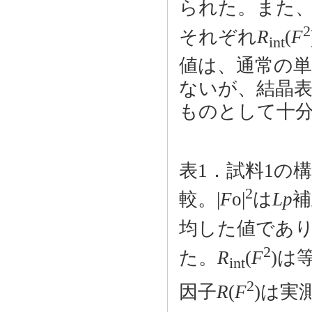
られた。また
2
それぞれ
R
(
F
int
値は、通常の
ないが、結晶
ものとして十
表1．試料1の構
2
較。|
F
o|
は
Lp
補
均した値であり
2
た。
R
(
F
)は
int
2
因子
R
(
F
)は実