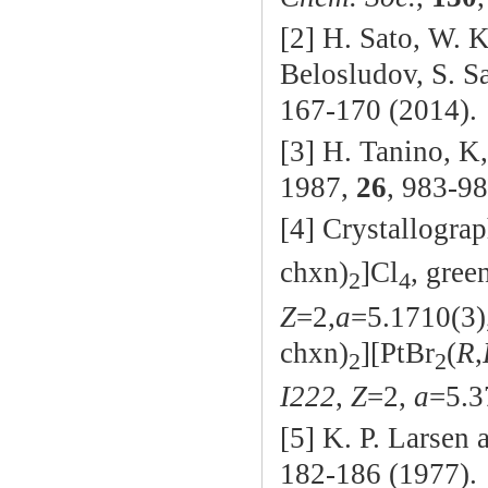
[2] H. Sato, W. K
Belosludov, S. S
167-170 (2014).
[3] H. Tanino, K
1987,
26
, 983-98
[4] Crystallograp
chxn)
]Cl
, gree
2
4
Z
=2,
a
=5.1710(3)
chxn)
][PtBr
(
R
,
2
2
I222
,
Z
=2,
a
=5.3
[5] K. P. Larsen
182-186 (1977).