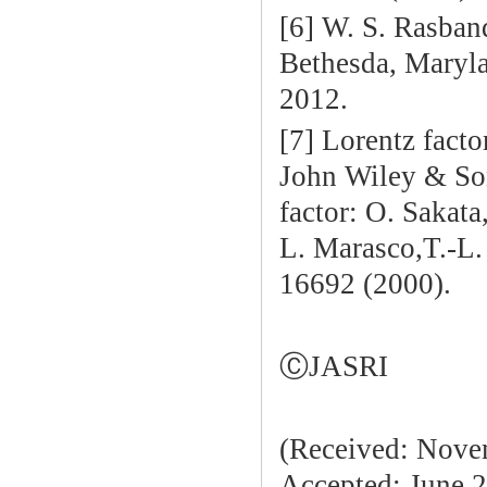
[6] W. S. Rasband
Bethesda, Maryla
2012.
[7] Lorentz facto
John Wiley & Son
factor: O. Sakata
L. Marasco,T.-L.
16692 (2000).
ⒸJASRI
(Received: Novem
Accepted: June 2